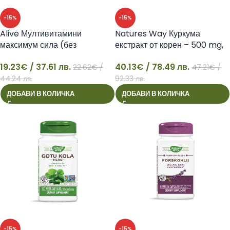
-15%
-15%
Alive Мултивитамини
Natures Way Куркума
максимум сила (без
екстракт от корен – 500 mg,
добавено желязо), 90
60 таблетки
19.23
€
/ 37.61 лв.
40.13
€
/ 78.49 лв.
капсули Nature’s Way
22.62
€
/
47.21
€
/
19
40
44.24 лв.
92.33 лв.
ДОБАВИ В КОЛИЧКА
ДОБАВИ В КОЛИЧКА
-15%
-15%