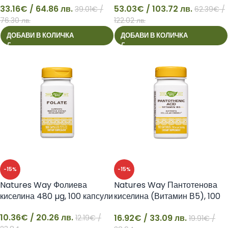
33.16
€
/ 64.86 лв.
53.03
€
/ 103.72 лв.
39.01
€
/
62.39
€
/
33
53
76.30 лв.
122.02 лв.
ДОБАВИ В КОЛИЧКА
ДОБАВИ В КОЛИЧКА
-15%
-15%
Natures Way Фолиева
Natures Way Пантотенова
киселина 480 µg, 100 капсули
киселина (Витамин В5), 100
капсули
10.36
€
/ 20.26 лв.
16.92
€
/ 33.09 лв.
12.19
€
/
19.91
€
/
10
16