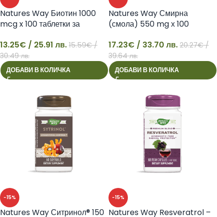
Natures Way Биотин 1000
Natures Way Смирна
mcg x 100 таблетки за
(смола) 550 mg х 100
смучене
капсули
13.25
€
/ 25.91 лв.
17.23
€
/ 33.70 лв.
15.59
€
/
20.27
€
/
13
17
30.49 лв.
39.64 лв.
ДОБАВИ В КОЛИЧКА
ДОБАВИ В КОЛИЧКА
-15%
-15%
Natures Way Ситринол® 150
Natures Way Resveratrol –