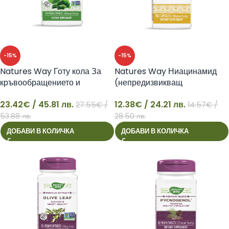
-15%
-15%
Natures Way Готу кола За
Natures Way Ниацинамид
кръвообращението и
(непредизвикващ
мозъчната функция 180
зачервяване)
23.42
€
/ 45.81 лв.
12.38
€
/ 24.21 лв.
капсули
27.55
€
/
14.57
€
/
23
12
53.88 лв.
28.50 лв.
ДОБАВИ В КОЛИЧКА
ДОБАВИ В КОЛИЧКА