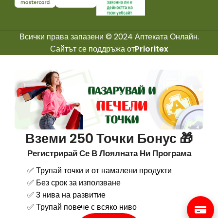
Всички права запазени © 2024 Аптеката Онлайн.
Сайтът се поддръжа от
Prioritex
Вземи 250 Точки Бонус 🎁
Регистрирай Се В Лоялната Ни Програма
✅ Трупай точки и от намалени продукти
✅ Без срок за използване
✅ 3 нива на развитие
✅ Трупай повече с всяко ниво