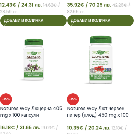
12.43
€
/ 24.31 лв.
35.92
€
/ 70.25 лв.
14.62
€
/
42.26
€
/
12
35
28.59 лв.
82.65 лв.
ДОБАВИ В КОЛИЧКА
ДОБАВИ В КОЛИЧКА
-15%
-15%
Natures Way Люцерна 405
Natures Way Лют червен
mg х 100 капсули
пипер (плод) 450 mg х 100
капсули
16.18
€
/ 31.65 лв.
10.35
€
/ 20.24 лв.
19.03
€
/
12.18
€
/
16
10