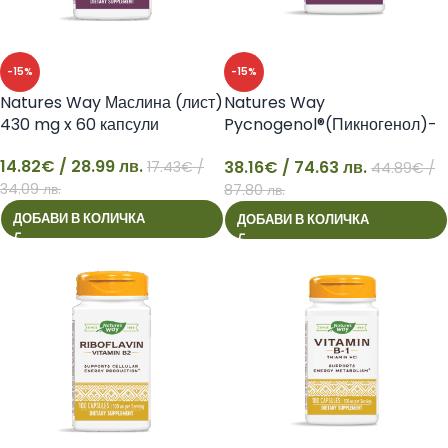
-15%
-15%
Natures Way Маслина (лист)
Natures Way
430 mg x 60 капсули
Pycnogenol®(Пикногенол)-
за добро кръвообращение,
14.82
€
/ 28.99 лв.
38.16
€
/ 74.63 лв.
17.43
€
/
50 mg, 30 таблетки
44.89
€
/
14
38
34.09 лв.
87.80 лв.
ДОБАВИ В КОЛИЧКА
ДОБАВИ В КОЛИЧКА