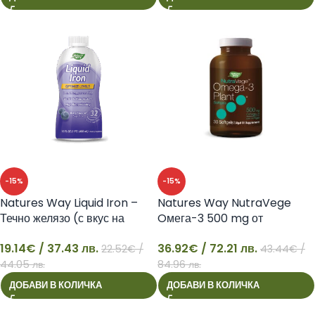
-15%
-15%
Natures Way Liquid Iron –
Natures Way NutraVege
Течно желязо (с вкус на
Oмега-3 500 mg от
боровинки),
водорасли
19.14
€
/ 37.43 лв.
36.92
€
/ 72.21 лв.
22.52
€
/
43.44
€
/
19
36
44.05 лв.
84.96 лв.
ДОБАВИ В КОЛИЧКА
ДОБАВИ В КОЛИЧКА