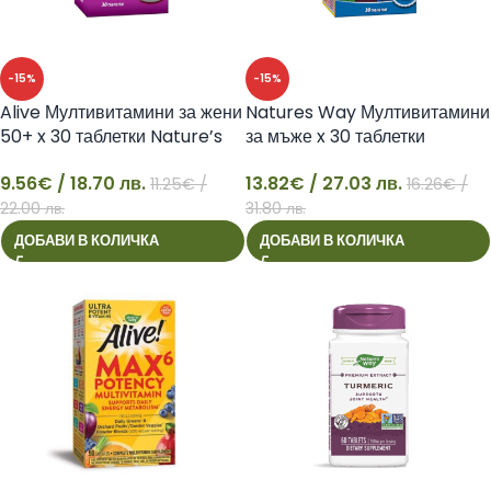
-15%
-15%
Alive Мултивитамини за жени
Natures Way Мултивитамини
50+ x 30 таблетки Nature’s
за мъже x 30 таблетки
Way
максимум сила Алайв!
9.56
€
/ 18.70 лв.
13.82
€
/ 27.03 лв.
11.25
€
/
16.26
€
/
9
13
22.00 лв.
31.80 лв.
ДОБАВИ В КОЛИЧКА
ДОБАВИ В КОЛИЧКА