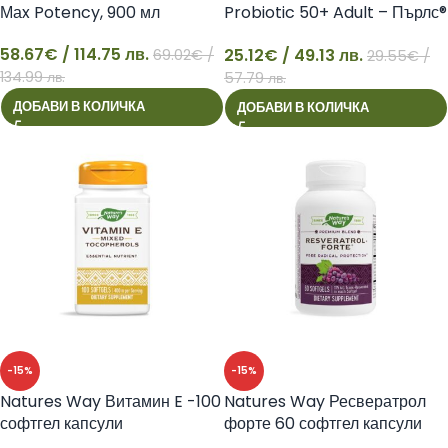
Маx Potency, 900 мл
Probiotic 50+ Adult – Пърлс®
пробиотик за възрастни 50+, 1
58.67
€
/ 114.75 лв.
25.12
€
/ 49.13 лв.
69.02
€
/
млрд. активни пробиотици, 30
29.55
€
/
58
25
134.99 лв.
софтгел капсули
57.79 лв.
ДОБАВИ В КОЛИЧКА
ДОБАВИ В КОЛИЧКА
-15%
-15%
Natures Way Витамин E -100
Natures Way Ресвератрол
софтгел капсули
форте 60 софтгел капсули