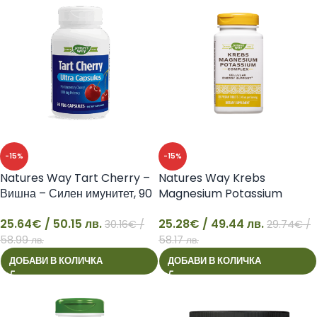
-15%
-15%
Natures Way Tart Cherry –
Natures Way Krebs
Вишна – Силен имунитет, 90
Magnesium Potassium
капсули
Complex – Магнезий и Калий
25.64
€
/ 50.15 лв.
25.28
€
/ 49.44 лв.
30.16
€
/
29.74
€
/
25
25
58.99 лв.
58.17 лв.
ДОБАВИ В КОЛИЧКА
ДОБАВИ В КОЛИЧКА