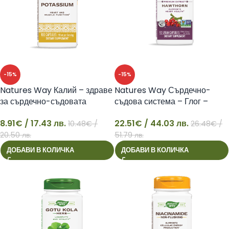
-15%
-15%
Natures Way Калий – здраве
Natures Way Сърдечно-
за сърдечно-съдовата
съдова система – Глог –
система и мускулите, 99 mg,
премиум екстракт, 90 капсули
8.91
€
/ 17.43 лв.
22.51
€
/ 44.03 лв.
100 капсули
10.48
€
/
26.48
€
/
8
22
20.50 лв.
51.79 лв.
ДОБАВИ В КОЛИЧКА
ДОБАВИ В КОЛИЧКА