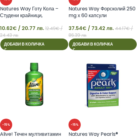
Natures Way Готу Кола –
Natures Way Форсколий 250
Студени крайници,
mg х 60 капсули
кръвообращение, 100 капсули
37.54
€
/ 73.42 лв.
10.62
€
/ 20.77 лв.
44.17
€
/
12.49
€
/
10
37
86.39 лв.
24.43 лв.
ДОБАВИ В КОЛИЧКА
ДОБАВИ В КОЛИЧКА
-15%
-15%
Alive! Течен мултивитамин
Natures Way Pearls®