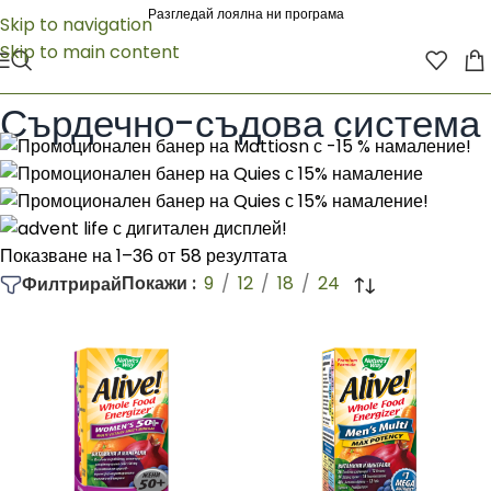
Разгледай лоялна ни програма
Skip to navigation
Skip to main content
Начало
/
Natures way
/
По здравно направление
/
Сърдечно-съдова система
Сърдечно-съдова система
Показване на 1–36 от 58 резултата
Покажи
9
12
18
24
Филтрирай