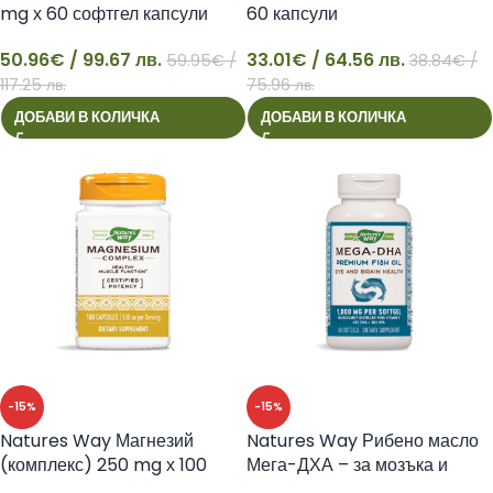
mg х 60 софтгел капсули
60 капсули
50.96
€
/ 99.67 лв.
33.01
€
/ 64.56 лв.
59.95
€
/
38.84
€
/
50
33
117.25 лв.
75.96 лв.
ДОБАВИ В КОЛИЧКА
ДОБАВИ В КОЛИЧКА
-15%
-15%
Natures Way Магнезий
Natures Way Рибено масло
(комплекс) 250 mg х 100
Мега-ДХА – за мозъка и
капсули
зрението, 1000 mg,