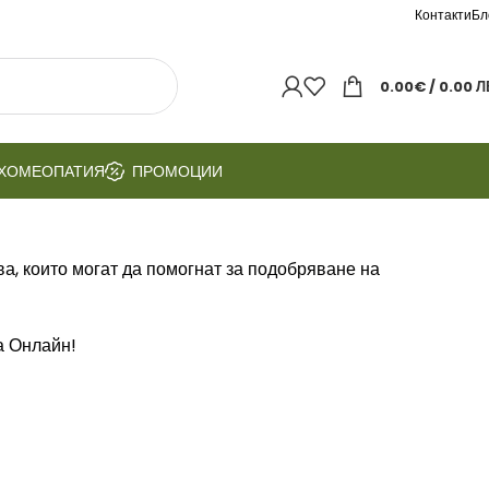
Контакти
Бл
0.00
€
/ 0.00 Л
ХОМЕОПАТИЯ
ПРОМОЦИИ
ва, които могат да помогнат за подобряване на
та Онлайн!