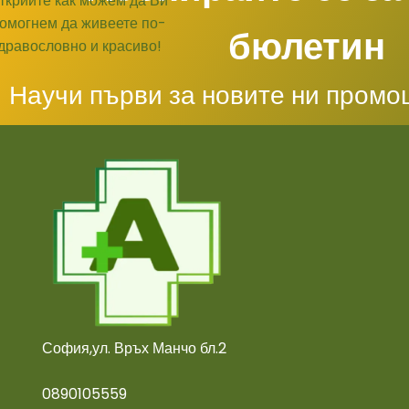
бюлетин
Научи първи за новите ни промо
София,ул. Връх Манчо бл.2
0890105559