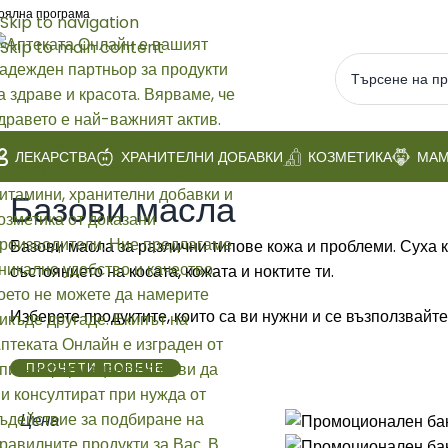
оялна програма
Skip to navigation
Skip to main content
ЛЕКАРСТВА
ХРАНИТЕЛНИ ДОБАВКИ
КОЗМЕТИКА
МАМ
Начало
/
КОЗМЕТИКА
/
Натурална и био козметика
/
Базови масла
Базови масла
Базови масла за различни типове кожа и проблеми. Суха к
състоянието на косата, кожата и ноктите ти.
Изберете продуктите, които са ви нужни и се възползвайте
ПРОЧЕТИ ПОВЕЧЕ
Цена