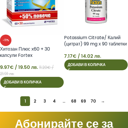
Potassium Citrate/ Калий
-11%
(цитрат) 99 mg х 90 таблетки
Хитозан Плюс х60 + 30
Natural Factors
капсули Fortex
7.17
€
/ 14.02 лв.
7
ДОБАВИ В КОЛИЧКА
9.97
€
/ 19.50 лв.
11.20
€
/
9
21.91 лв.
ДОБАВИ В КОЛИЧКА
1
2
3
4
…
68
69
70
→
Абонирайте се за