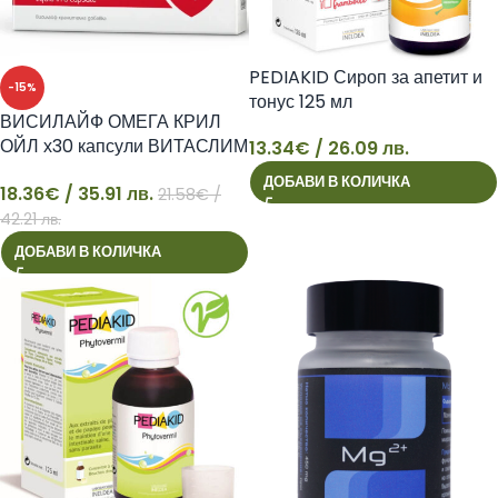
PEDIAKID Сироп за апетит и
-15%
тонус 125 мл
ВИСИЛАЙФ ОМЕГА КРИЛ
ОЙЛ х30 капсули ВИТАСЛИМ
13.34
€
/ 26.09 лв.
13
ИНОВЕ
ДОБАВИ В КОЛИЧКА
18.36
€
/ 35.91 лв.
21.58
€
/
18
42.21 лв.
ДОБАВИ В КОЛИЧКА