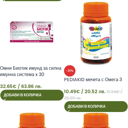
Омни Биотик имунд за силна
-21%
имунна система x 30
PEDIAKID мечета с Омега 3
32.65
€
/ 63.86 лв.
32
10.49
€
/ 20.52 лв.
13.34
€
/
ДОБАВИ В КОЛИЧКА
26.09 лв.
10
ДОБАВИ В КОЛИЧКА