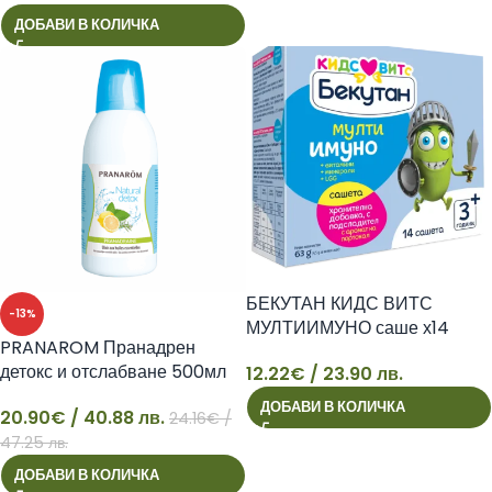
ДОБАВИ В КОЛИЧКА
БЕКУТАН КИДС ВИТС
-13%
МУЛТИИМУНО саше х14
PRANAROM Пранадрен
детокс и отслабване 500мл
12.22
€
/ 23.90 лв.
12
ДОБАВИ В КОЛИЧКА
20.90
€
/ 40.88 лв.
24.16
€
/
20
47.25 лв.
ДОБАВИ В КОЛИЧКА