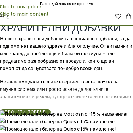
Разгледай лоялна ни програма
Skip to navigation
Skip to main content
Начало
/
ХРАНИТЕЛНИ ДОБАВКИ
ХРАНИТЕЛНИ ДОБАВКИ
Нашите хранителни добавки са специално подбрани, за да
подпомогнат вашето здраве и благополучие. От витамини и
минерали, до пробиотици и билкови формули – ние
предлагаме разнообразие от продукти, които ще ви
помогнат да се чувствате по-добре всеки ден.
Независимо дали търсите енергиен тласък, по-силна
имунна система или просто искате да допълните
хранителния си режим, тук ще откриете всичко необходимо.
Изберете продуктите, които са ви нужни и се възползвайте
ПРОЧЕТИ ПОВЕЧЕ
от безплатна доставка на поръчка над 100.00 лв. в Аптеката
Онлайн!