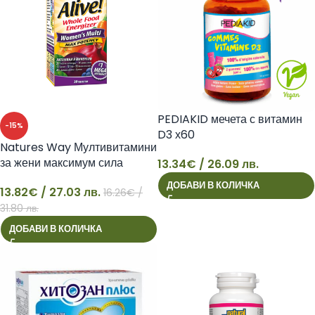
PEDIAKID мечета с витамин
-15%
D3 х60
Natures Way Мултивитамини
за жени максимум сила
13.34
€
/ 26.09 лв.
13
Алайв! x 30 таблетки
ДОБАВИ В КОЛИЧКА
13.82
€
/ 27.03 лв.
16.26
€
/
13
31.80 лв.
ДОБАВИ В КОЛИЧКА