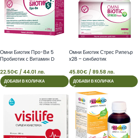
Омни Биотик Про-Ви 5
Омни Биотик Стрес Рипеър
Пробиотик с Витамин D
x28 – синбиотик
имунна система
45.80
€
/ 89.58 лв.
22.50
€
/ 44.01 лв.
22
45
ДОБАВИ В КОЛИЧКА
ДОБАВИ В КОЛИЧКА