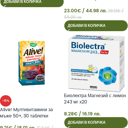
ДОБАВИ В КОЛИЧКА
метаболизма
23.00
€
/ 44.98 лв.
28.12
€
/
23
55.00 лв.
ДОБАВИ В КОЛИЧКА
Биолектра Магнезий с лимон
-15%
243 мг х20
Alive! Mултивитамини за
8.28
€
/ 16.19 лв.
мъже 50+, 30 таблетки
8
ДОБАВИ В КОЛИЧКА
9.21
€
/ 18.01 лв.
10.84
€
/