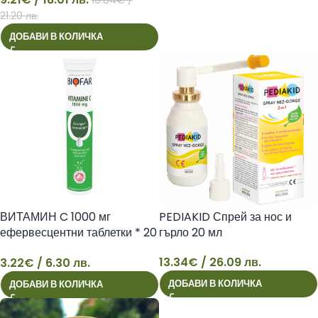
9
21.20 лв.
ДОБАВИ В КОЛИЧКА
ВИТАМИН C 1000 мг
PEDIAKID Спрей за нос и
ефервесцентни таблетки * 20
гърло 20 мл
БИОФАР
13.34
€
/ 26.09 лв.
3.22
€
/ 6.30 лв.
3
13
ДОБАВИ В КОЛИЧКА
ДОБАВИ В КОЛИЧКА