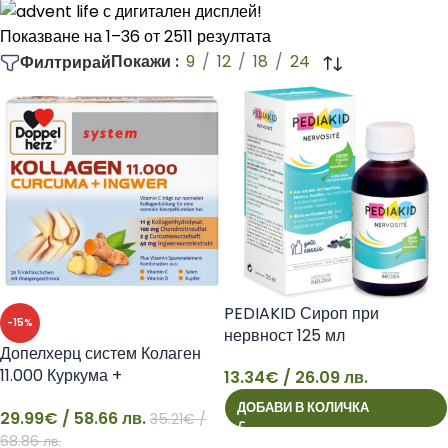
Показване на 1–36 от 2511 резултата
Покажи
9
12
18
24
Филтрирай
PEDIAKID Сироп при
-15%
нервност 125 мл
Допелхерц систем Колаген
11.000 Куркума +
13.34
€
/ 26.09 лв.
13
Джинджифил
ДОБАВИ В КОЛИЧКА
29.99
€
/ 58.66 лв.
35.21
€
/
29
68.86 лв.