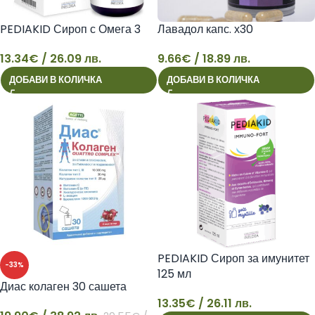
PEDIAKID Сироп с Омега 3
Лавадол капс. х30
13.34
€
/ 26.09 лв.
9.66
€
/ 18.89 лв.
ДОБАВИ В КОЛИЧКА
ДОБАВИ В КОЛИЧКА
13
9
PEDIAKID Сироп за имунитет
-33%
125 мл
Диас колаген 30 сашета
13.35
€
/ 26.11 лв.
13