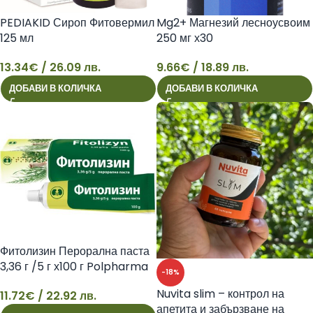
PEDIAKID Сироп Фитовермил
Mg2+ Магнезий лесноусвоим
125 мл
250 мг х30
13.34
€
/ 26.09 лв.
9.66
€
/ 18.89 лв.
13
9
ДОБАВИ В КОЛИЧКА
ДОБАВИ В КОЛИЧКА
Фитолизин Перорална паста
3,36 г /5 г х100 г Polpharma
-18%
Nuvita slim – контрол на
11.72
€
/ 22.92 лв.
11
апетита и забързване на