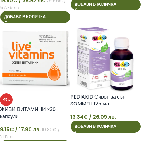
19.90
€
/ 38.92 лв.
29.55
€
/
ДОБАВИ В КОЛИЧКА
57.79 лв.
19
ДОБАВИ В КОЛИЧКА
PEDIAKID Сироп за сън
-15%
SOMMEIL 125 мл
ЖИВИ ВИТАМИНИ х30
капсули
13.34
€
/ 26.09 лв.
13
ДОБАВИ В КОЛИЧКА
9.15
€
/ 17.90 лв.
10.80
€
/
9
21.12 лв.