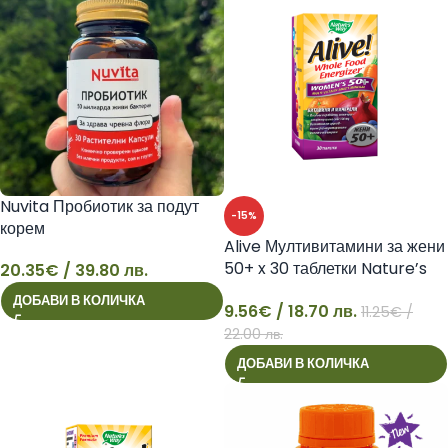
Nuvita Пробиотик за подут
-15%
корем
Alive Мултивитамини за жени
50+ x 30 таблетки Nature’s
20.35
€
/ 39.80 лв.
20
Way
ДОБАВИ В КОЛИЧКА
9.56
€
/ 18.70 лв.
11.25
€
/
9
22.00 лв.
ДОБАВИ В КОЛИЧКА