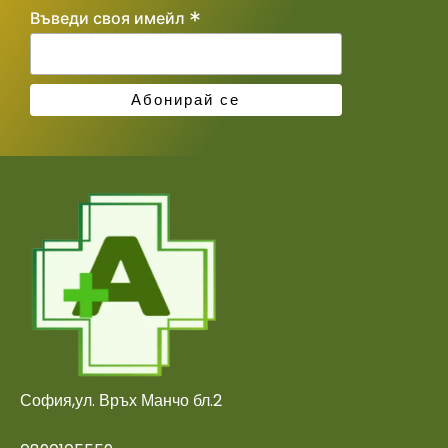
*
Въведи своя имейл
София,ул. Връх Манчо бл.2