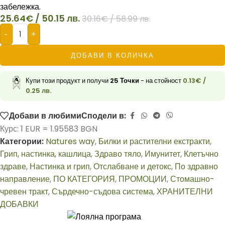
забележка.
25.64
€
/ 50.15 лв.
30.16
€
/ 58.99 лв.
-
+
ДОБАВИ В КОЛИЧКА
Купи този продукт и получи
25
Точки
- на стойност
0.13
€
/
0.25 лв.
Добави в любими
Сподели в:
Курс: 1 EUR = 1.95583 BGN
Категории:
Natures way
,
Билки и растителни екстракти
,
Грип, настинка, кашлица
,
Здраво тяло
,
Имунитет
,
Клетъчно
здраве
,
Настинка и грип
,
Отслабване и детокс
,
По здравно
направление
,
ПО КАТЕГОРИЯ
,
ПРОМОЦИИ
,
Стомашно-
чревен тракт
,
Сърдечно-съдова система
,
ХРАНИТЕЛНИ
ДОБАВКИ