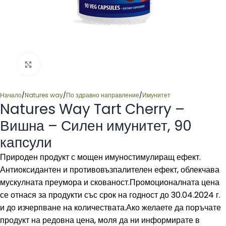
Click to enlarge
Начало
/
Natures way
/
По здравно направление
/
Имунитет
Natures Way Tart Cherry –
Вишна – Силен имунитет, 90
капсули
Природен продукт с мощен имуностимулиращ ефект.
Антиоксидантен и противовъзпалителен ефект, облекчава
мускулната преумора и скованост.Промоционалната цена
се отнася за продукти със срок на годност до 30.04.2024 г.
и до изчерпване на количествата.Ако желаете да поръчате
продукт на редовна цена, моля да ни информирате в