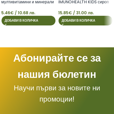
мултивитамини и минерали
IMUNOHEALTH KIDS сироп
за деца х 30 tabl
за здрава имунна система
5.46
€
/ 10.68 лв.
15.85
€
/ 31.00 лв.
100ml
5
15
ДОБАВИ В КОЛИЧКА
ДОБАВИ В КОЛИЧКА
Абонирайте се за
нашия бюлетин
Научи първи за новите ни
промоции!