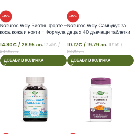
-15%
-15%
Natures Way Биотин форте –
Natures Way Самбукус за
коса, кожа и нокти – Формула
деца x 40 дъвчащи таблетки
с витамини, 60 таблетки
10.12
€
/ 19.79 лв.
14.80
€
/ 28.95 лв.
11.91
€
/
17.41
€
/
14
10
23.29 лв.
34.05 лв.
ДОБАВИ В КОЛИЧКА
ДОБАВИ В КОЛИЧКА