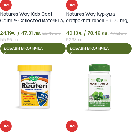
-15%
-15%
Natures Way Kids Cool,
Natures Way Куркума
Calm & Collected маточина,
екстракт от корен – 500 mg,
пасифлора, магнезий-
60 таблетки
24.19
€
/ 47.31 лв.
40.13
€
/ 78.49 лв.
28.46
€
/
47.21
€
/
24
40
55.66 лв.
92.33 лв.
ДОБАВИ В КОЛИЧКА
ДОБАВИ В КОЛИЧКА
-15%
-15%