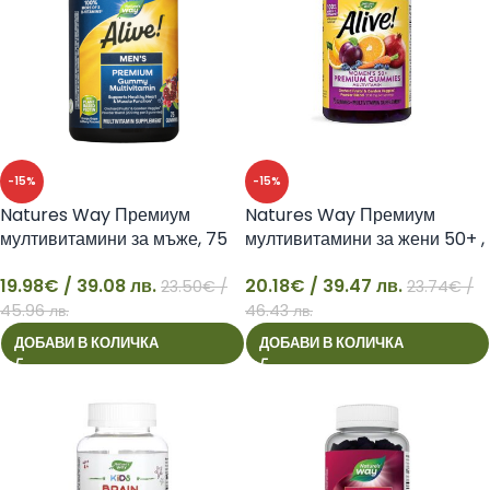
-15%
-15%
Natures Way Премиум
Natures Way Премиум
мултивитамини за мъже, 75
мултивитамини за жени 50+ ,
желирани таблетки-Alive
75 желирани таблетки Alive
19.98
€
/ 39.08 лв.
20.18
€
/ 39.47 лв.
23.50
€
/
23.74
€
/
19
20
45.96 лв.
46.43 лв.
ДОБАВИ В КОЛИЧКА
ДОБАВИ В КОЛИЧКА