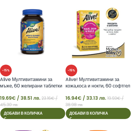
-15%
-15%
Alive Мултивитамини за
Alive! Мултивитамини за
мъже, 60 желирани таблетки
кожа,коса и нокти, 60 софтгел
капсули
19.69
€
/ 38.51 лв.
16.94
€
/ 33.13 лв.
23.16
€
/
19.93
€
/
19
16
45.30 лв.
38.98 лв.
ДОБАВИ В КОЛИЧКА
ДОБАВИ В КОЛИЧКА