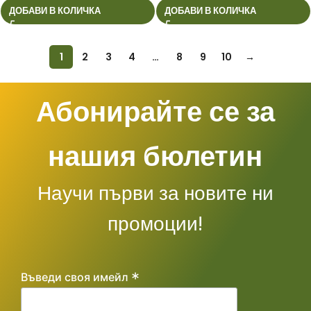
ДОБАВИ В КОЛИЧКА
ДОБАВИ В КОЛИЧКА
1
2
3
4
…
8
9
10
→
Абонирайте се за
нашия бюлетин
Научи първи за новите ни
промоции!
*
Въведи своя имейл