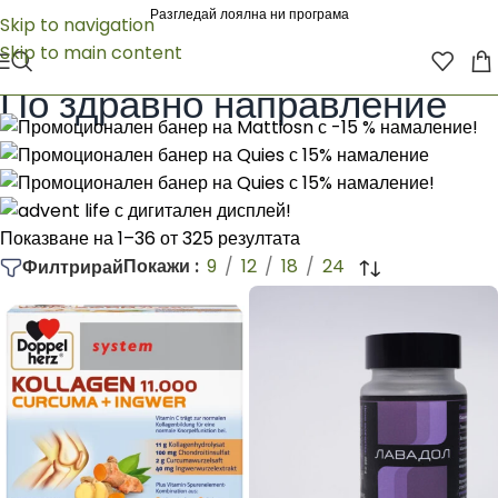
Разгледай лоялна ни програма
Skip to navigation
Skip to main content
Начало
/
Natures way
/
По здравно направление
По здравно направление
Показване на 1–36 от 325 резултата
Покажи
9
12
18
24
Филтрирай