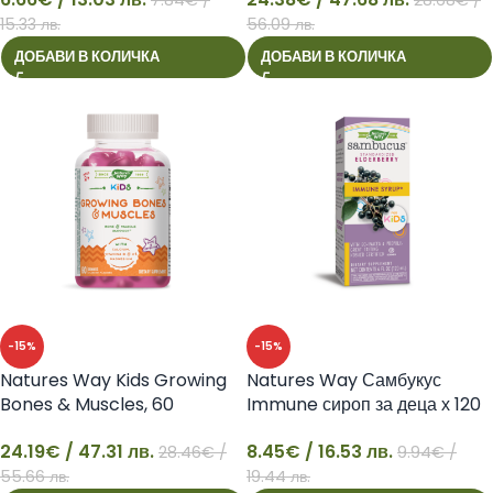
6
24
15.33 лв.
56.09 лв.
ДОБАВИ В КОЛИЧКА
ДОБАВИ В КОЛИЧКА
-15%
-15%
Natures Way Kids Growing
Natures Way Самбукус
Bones & Muscles, 60
Immune сироп за деца х 120
желирани таблетки
ml
24.19
€
/ 47.31 лв.
8.45
€
/ 16.53 лв.
28.46
€
/
9.94
€
/
24
8
55.66 лв.
19.44 лв.