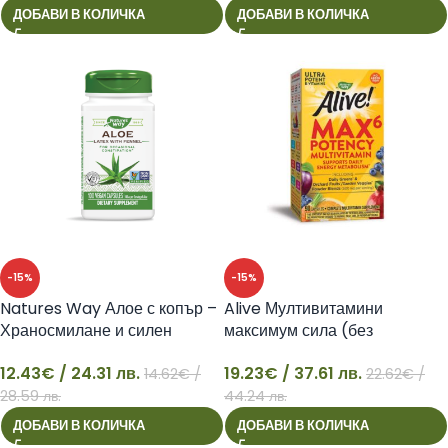
ДОБАВИ В КОЛИЧКА
ДОБАВИ В КОЛИЧКА
-15%
-15%
Natures Way Алое с копър –
Alive Мултивитамини
Храносмилане и силен
максимум сила (без
имунитет, 100 капсули
добавено желязо), 90
12.43
€
/ 24.31 лв.
19.23
€
/ 37.61 лв.
Nature’s Way
капсули Nature’s Way
14.62
€
/
22.62
€
/
12
19
28.59 лв.
44.24 лв.
ДОБАВИ В КОЛИЧКА
ДОБАВИ В КОЛИЧКА