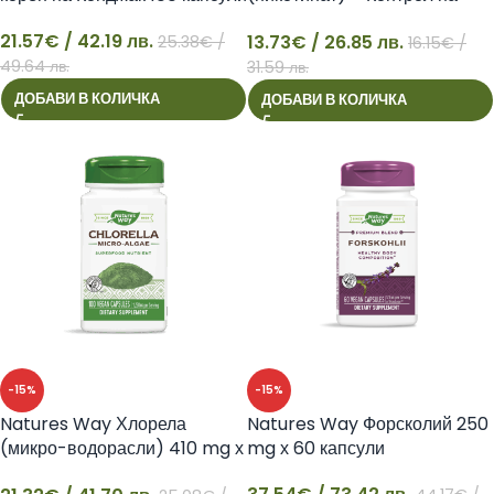
кръвната захар, 200 mcg, 100
21.57
€
/ 42.19 лв.
13.73
€
/ 26.85 лв.
25.38
€
/
капсули
16.15
€
/
21
13
49.64 лв.
31.59 лв.
ДОБАВИ В КОЛИЧКА
ДОБАВИ В КОЛИЧКА
-15%
-15%
Natures Way Хлорела
Natures Way Форсколий 250
(микро-водорасли) 410 mg х
mg х 60 капсули
100 капсули