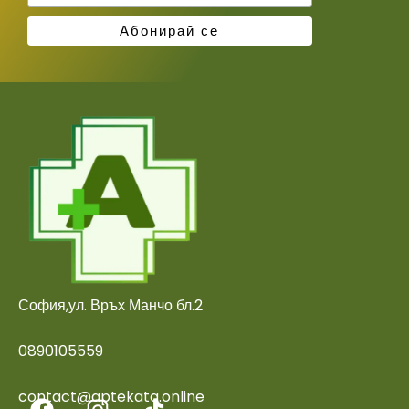
София,ул. Връх Манчо бл.2
0890105559
contact@aptekata.online