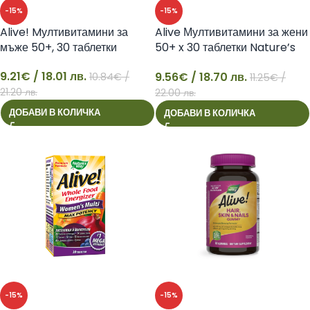
-15%
-15%
Alive! Mултивитамини за
Alive Мултивитамини за жени
мъже 50+, 30 таблетки
50+ x 30 таблетки Nature’s
Way
9.21
€
/ 18.01 лв.
9.56
€
/ 18.70 лв.
10.84
€
/
11.25
€
/
9
9
21.20 лв.
22.00 лв.
ДОБАВИ В КОЛИЧКА
ДОБАВИ В КОЛИЧКА
-15%
-15%