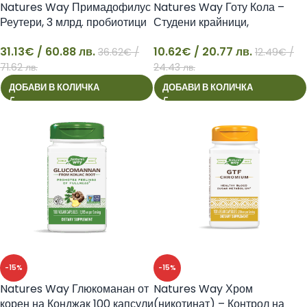
Natures Way Примадофилус
Natures Way Готу Кола –
Реутери, 3 млрд. пробиотици
Студени крайници,
(пудра), 141.75 g
кръвообращение, 100 капсули
31.13
€
/ 60.88 лв.
10.62
€
/ 20.77 лв.
36.62
€
/
12.49
€
/
31
10
71.62 лв.
24.43 лв.
ДОБАВИ В КОЛИЧКА
ДОБАВИ В КОЛИЧКА
-15%
-15%
Natures Way Глюкоманан от
Natures Way Хром
корен на Конджак 100 капсули
(никотинат) – Контрол на