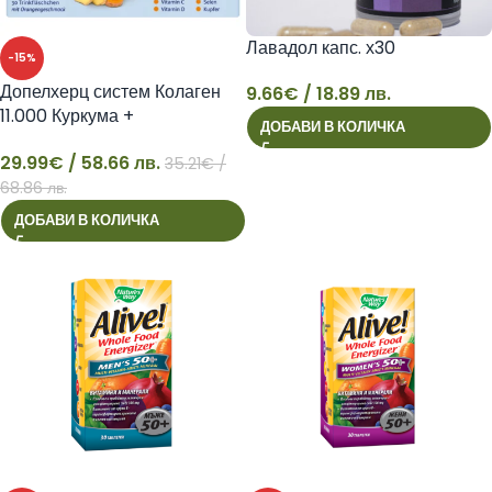
Лавадол капс. х30
-15%
Допелхерц систем Колаген
9.66
€
/ 18.89 лв.
11.000 Куркума +
ДОБАВИ В КОЛИЧКА
9
Джинджифил
29.99
€
/ 58.66 лв.
35.21
€
/
29
68.86 лв.
ДОБАВИ В КОЛИЧКА