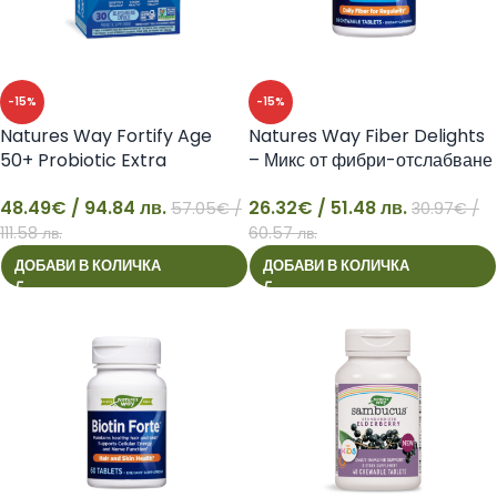
-15%
-15%
Natures Way Fortify Age
Natures Way Fiber Delights
50+ Probiotic Extra
– Микс от фибри-отслабване
Strength, 50 млрд. активни
и детоксикация
48.49
€
/ 94.84 лв.
26.32
€
/ 51.48 лв.
пробиотици, 30 капсули –
57.05
€
/
30.97
€
/
48
26
Пробиотик + пребиотици 50+
111.58 лв.
60.57 лв.
високо дозирани
ДОБАВИ В КОЛИЧКА
ДОБАВИ В КОЛИЧКА