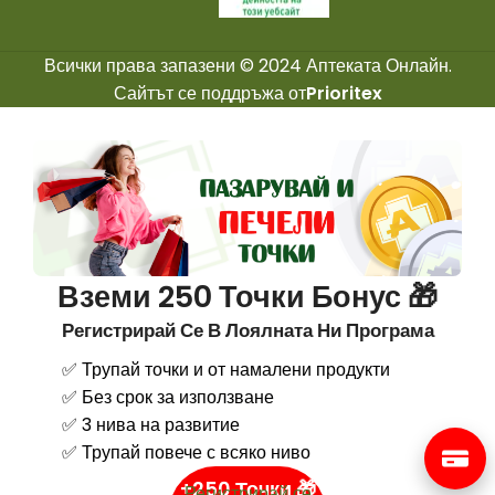
Всички права запазени © 2024 Аптеката Онлайн.
Сайтът се поддръжа от
Prioritex
Вземи 250 Точки Бонус 🎁
Регистрирай Се В Лоялната Ни Програма
✅ Трупай точки и от намалени продукти
✅ Без срок за използване
✅ 3 нива на развитие
✅ Трупай повече с всяко ниво
+250 Точки 🎁
Регистрирай се