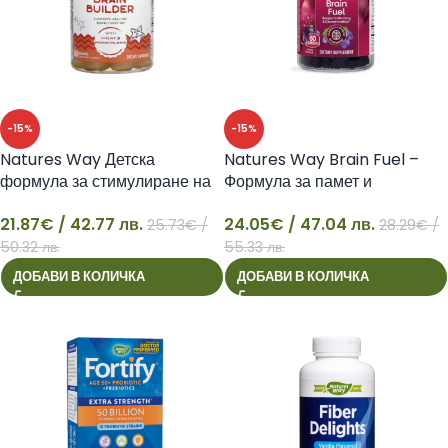
-15%
-15%
Natures Way Детска
Natures Way Brain Fuel –
формула за стимулиране на
Формула за памет и
мозъчната дейност – Kids
концентрация
21.87
€
/ 42.77 лв.
24.05
€
/ 47.04 лв.
Brain Builder, 60 желирани
25.73
€
/
28.29
€
/
21
24
таблетки
50.32 лв.
55.33 лв.
ДОБАВИ В КОЛИЧКА
ДОБАВИ В КОЛИЧКА