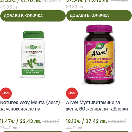
37.54
€
/ 73.42 лв.
21.32
€
/ 41.70 лв.
44.17
€
/
25.08
€
/
21
37
86.39 лв.
49.05 лв.
ДОБАВИ В КОЛИЧКА
ДОБАВИ В КОЛИЧКА
-15%
-15%
Natures Way Мента (лист) –
Alive! Мултивитамини за
за успокояване на
жени, 60 желирани таблетки
раздразненото дебело черво
19.13
€
/ 37.42 лв.
11.47
€
/ 22.43 лв.
350 mg, 100 капсули
22.50
€
/
13.50
€
/
11
19
44.01 лв.
26.40 лв.