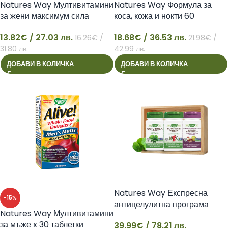
Natures Way Мултивитамини
Natures Way Формула за
за жени максимум сила
коса, кожа и нокти 60
Алайв! x 30 таблетки
желирани таблетки Алайв!
13.82
€
/ 27.03 лв.
18.68
€
/ 36.53 лв.
16.26
€
/
21.98
€
/
13
18
31.80 лв.
42.99 лв.
ДОБАВИ В КОЛИЧКА
ДОБАВИ В КОЛИЧКА
Natures Way Експресна
-15%
антицелулитна програма
Natures Way Мултивитамини
за мъже x 30 таблетки
39.99
€
/ 78.21 лв.