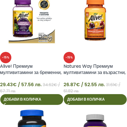
-15%
-15%
Alive! Премиум
Natures Way Премиум
мултивитамини за бременни,
мултивитамини за възрастни,
75 желирани таблетки
90 желирани таблетки –
29.43
€
/ 57.56 лв.
26.87
€
/ 52.55 лв.
Алайв!
34.62
€
/
31.61
€
/
29
26
67.71 лв.
61.82 лв.
ДОБАВИ В КОЛИЧКА
ДОБАВИ В КОЛИЧКА