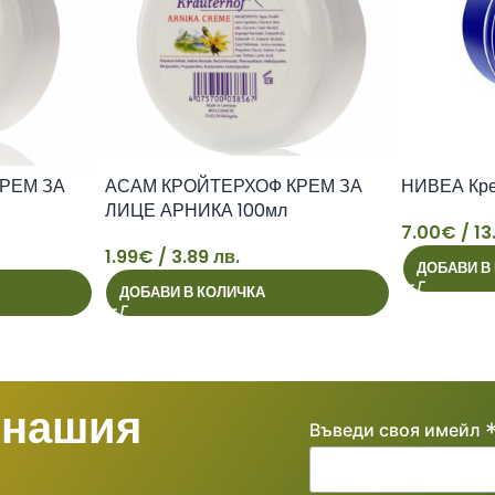
РЕМ ЗА
АСАМ КРОЙТЕРХОФ КРЕМ ЗА
НИВЕА Кр
ЛИЦЕ АРНИКА 100мл
7.00
€
/ 13
1.99
€
/ 3.89 лв.
ДОБАВИ В
1
7
ДОБАВИ В КОЛИЧКА
 нашия
Въведи своя имейл