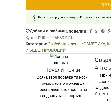
ДОБ
Купи този продукт и получи
11
Точки
- на стойно
Добави в любими
Сподели в:
Курс: 1 EUR = 1.95583 BGN
Категории:
За бебета и деца
,
КОЗМЕТИКА
,
Ко
И БЕБЕ
,
ПРОМОЦИИ
Свърж
Аптек
Печели Точки
При н
Всяка твоя поръчка ти носи
специа
точки, с които можеш да
съдейст
приспаднеш стойността на
Аптекат
следващата си поръчка.
п