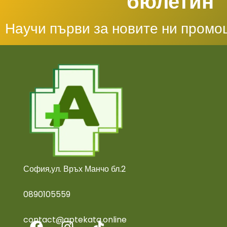
бюлетин
Научи първи за новите ни промо
София,ул. Връх Манчо бл.2
0890105559
contact@aptekata.online