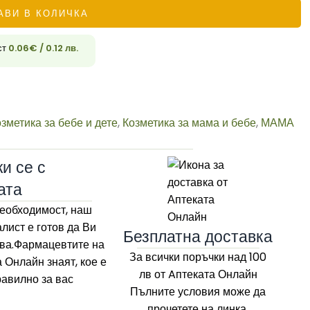
АВИ В КОЛИЧКА
ст
0.06
€
/ 0.12 лв.
33
зметика за бебе и дете
,
Козметика за мама и бебе
,
МАМА
и се с
ата
еобходимост, наш
лист е готов да Ви
Безплатна доставка
ва.Фармацевтите на
За всички поръчки над 100
а Онлайн
знаят, кое е
лв
от Aптеката Онлайн
равилно за вас
Пълните условия може да
прочетете на линка.