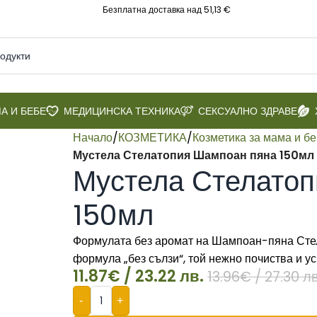
Безплатна доставка над 51,13 €
А И БЕБЕ
МЕДИЦИНСКА ТЕХНИКА
СЕКСУАЛНО ЗДРАВЕ
Начало
/
КОЗМЕТИКА
/
Козметика за мама и б
Мустела Стелатопия Шампоан пяна 150мл
Мустела Стелато
150мл
Формулата без аромат на Шампоан-пяна Стел
формула „без сълзи“, той нежно почиства и ус
11.87
€
/ 23.22 лв.
13.96
€
/ 27.30 лв
-
+