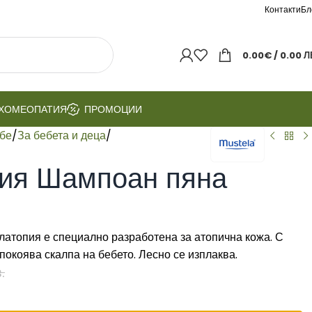
Контакти
Бл
0.00
€
/ 0.00 Л
ХОМЕОПАТИЯ
ПРОМОЦИИ
ебе
/
За бебета и деца
/
пия Шампоан пяна
атопия е специално разработена за атопична кожа. С
покоява скалпа на бебето. Лесно се изплаква.
.