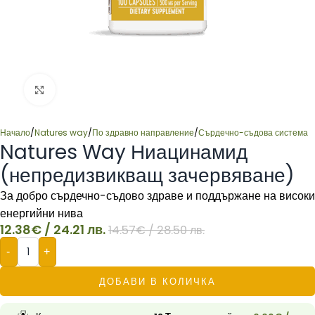
Click to enlarge
Начало
/
Natures way
/
По здравно направление
/
Сърдечно-съдова система
Natures Way Ниацинамид
(непредизвикващ зачервяване)
За добро сърдечно-съдово здраве и поддържане на високи
енергийни нива
12.38
€
/ 24.21 лв.
14.57
€
/ 28.50 лв.
-
+
ДОБАВИ В КОЛИЧКА