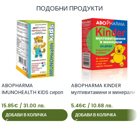
ПОДОБНИ ПРОДУКТИ
ABOPHARMA
ABOPHARMA KINDER
IMUNOHEALTH KIDS сироп
мултивитамини и минерали
за здрава имунна система
за деца х 30 tabl
15.85
€
/ 31.00 лв.
5.46
€
/ 10.68 лв.
100ml
15
5
ДОБАВИ В КОЛИЧКА
ДОБАВИ В КОЛИЧКА