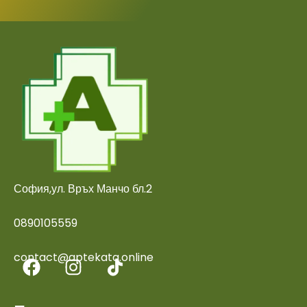
София,ул. Връх Манчо бл.2
0890105559
contact@aptekata.online