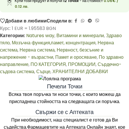
Купи този продукт и получи
12
Точки
- на стойност
0.06
€
/
0.12 лв.
Добави в любими
Сподели в:
Курс: 1 EUR = 1.95583 BGN
Категории:
Natures way
,
Витамини и минерали
,
Здраво
тяло
,
Мозъчна функция,памет, концентрация
,
Нервна
система
,
Нервна система
,
Нервност, безсъние и
напрежение - възрастни
,
Памет и оросяване
,
По здравно
направление
,
ПО КАТЕГОРИЯ
,
ПРОМОЦИИ
,
Сърдечно-
съдова система
,
Сърце
,
ХРАНИТЕЛНИ ДОБАВКИ
Печели Точки
Всяка твоя поръчка ти носи точки, с които можеш да
приспаднеш стойността на следващата си поръчка.
Свържи се с Аптеката
При необходимост, наш специалист е готов да Ви
съдейства.Фармацевтите на
Аптеката Онлайн
знаят, кое