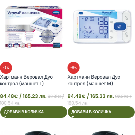
-8%
-8%
Хартманн Веровал Дуо
Хартманн Веровал Дуо
контрол (маншет L)
контрол (маншет М)
84.48
€
/ 165.23 лв.
84.48
€
/ 165.23 лв.
92.31
€
/
92.31
€
/
84
84
180.54 лв.
180.54 лв.
ДОБАВИ В КОЛИЧКА
ДОБАВИ В КОЛИЧКА