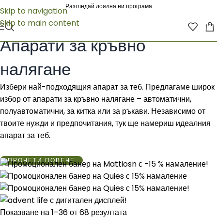
Разгледай лоялна ни програма
Skip to navigation
Skip to main content
Начало
/
МЕДИЦИНСКА ТЕХНИКА
/
Апарати за кръвно налягане
Апарати за кръвно
налягане
Избери най-подходящия апарат за теб. Предлагаме широк
избор от апарати за кръвно налягане – автоматични,
полуавтоматични, за китка или за ръкави. Независимо от
твоите нужди и предпочитания, тук ще намериш идеалния
апарат за теб.
ПРОЧЕТИ ПОВЕЧЕ
Показване на 1–36 от 68 резултата