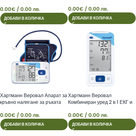
ръката над лакътя
0.00
€
/ 0.00 лв.
0.00
€
/ 0.00 лв.
ДОБАВИ В КОЛИЧКА
ДОБАВИ В КОЛИЧКА
Хартманн Веровал Апарат за
Хартманн Веровал
кръвно налягане за ръката
Комбиниран уред 2 в 1 ЕКГ и
над лакътя
Апарат за измерване на
0.00
€
/ 0.00 лв.
0.00
€
/ 0.00 лв.
кръвно налягане
ДОБАВИ В КОЛИЧКА
ДОБАВИ В КОЛИЧКА