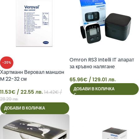
Omron RS3 Intelli IT апарат
-20%
за кръвно налягане
Хартманн Веровал маншон
M 22-32 см
65.96
€
/ 129.01 лв.
65
ДОБАВИ В КОЛИЧКА
11.53
€
/ 22.55 лв.
14.42
€
/
11
28.20 лв.
ДОБАВИ В КОЛИЧКА