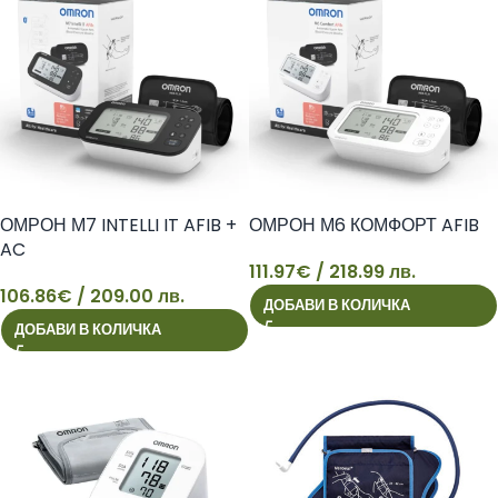
ОМРОН М7 INTELLI IT AFIB +
ОМРОН М6 КОМФОРТ AFIB
AC
111.97
€
/ 218.99 лв.
106.86
€
/ 209.00 лв.
ДОБАВИ В КОЛИЧКА
106
111
ДОБАВИ В КОЛИЧКА