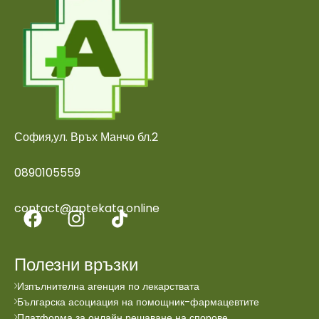
София,ул. Връх Манчо бл.2
0890105559
contact@aptekata.online
Полезни връзки
Изпълнителна агенция по лекарствата
Българска асоциация на помощник-фармацевтите
Платформа за онлайн решаване на спорове