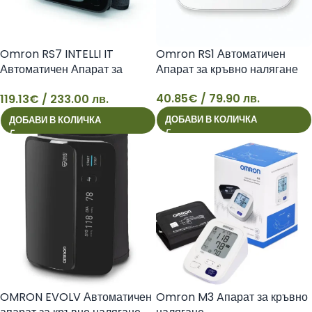
Omron RS7 INTELLI IT
Omron RS1 Автоматичен
Автоматичен Апарат за
Апарат за кръвно налягане
кръвно налягане
40.85
€
/ 79.90 лв.
119.13
€
/ 233.00 лв.
119
40
ДОБАВИ В КОЛИЧКА
ДОБАВИ В КОЛИЧКА
OMRON EVOLV Автоматичен
Omron M3 Aпарат за кръвно