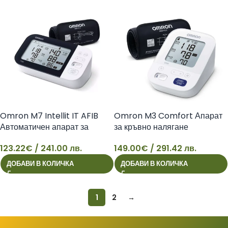
Omron M7 Intellit IT AFIB
Omron M3 Comfort Апарат
Автоматичен апарат за
за кръвно налягане
кръвно налягане
автоматичен
123.22
€
/ 241.00 лв.
149.00
€
/ 291.42 лв.
123
149
ДОБАВИ В КОЛИЧКА
ДОБАВИ В КОЛИЧКА
1
2
→