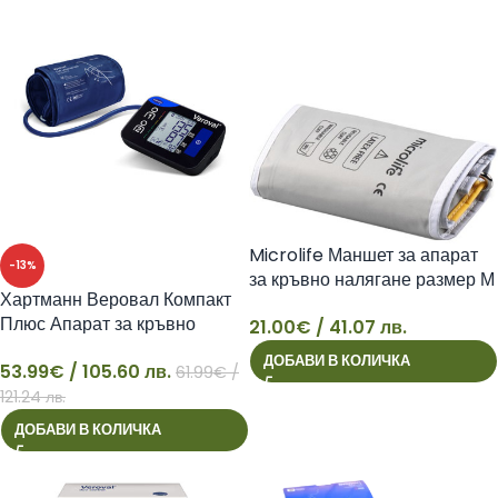
Microlife Маншет за апарат
-13%
за кръвно налягане размер М
Хартманн Веровал Компакт
22-32 см
Плюс Апарат за кръвно
21.00
€
/ 41.07 лв.
21
налягане за ръката над
ДОБАВИ В КОЛИЧКА
53.99
€
/ 105.60 лв.
лакътя + AC/DC адаптер
61.99
€
/
53
121.24 лв.
ДОБАВИ В КОЛИЧКА