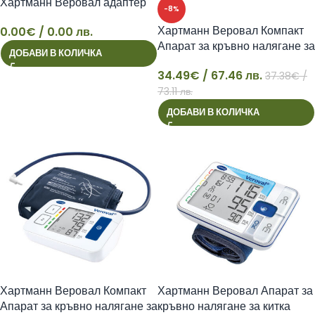
Хартманн Веровал адаптер
-8%
Хартманн Веровал Компакт
0.00
€
/ 0.00 лв.
Апарат за кръвно налягане за
ДОБАВИ В КОЛИЧКА
китка
34.49
€
/ 67.46 лв.
37.38
€
/
34
73.11 лв.
ДОБАВИ В КОЛИЧКА
Хартманн Веровал Компакт
Хартманн Веровал Апарат за
Апарат за кръвно налягане за
кръвно налягане за китка