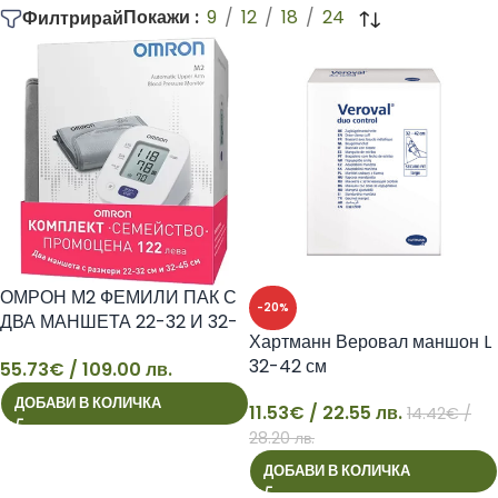
Покажи
9
12
18
24
Филтрирай
ОМРОН М2 ФЕМИЛИ ПАК С
-20%
ДВА МАНШЕТА 22-32 И 32-
Хартманн Веровал маншон L
45 см
32-42 см
55.73
€
/ 109.00 лв.
55
ДОБАВИ В КОЛИЧКА
11.53
€
/ 22.55 лв.
14.42
€
/
11
28.20 лв.
ДОБАВИ В КОЛИЧКА