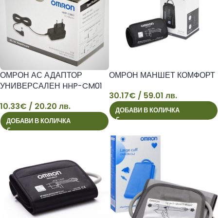
ОМРОН АС АДАПТОР
ОМРОН МАНШЕТ КОМФОРТ
УНИВЕРСАЛЕН HHP-CM01
30.17
€
/ 59.01 лв.
10.33
€
/ 20.20 лв.
ДОБАВИ В КОЛИЧКА
10
30
ДОБАВИ В КОЛИЧКА