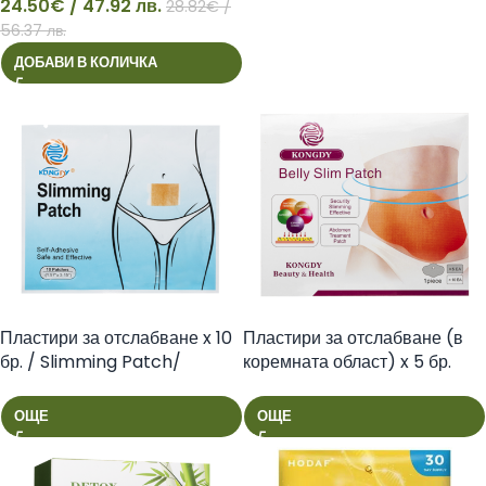
24.50
€
/ 47.92 лв.
28.82
€
/
24
56.37 лв.
ДОБАВИ В КОЛИЧКА
Пластири за отслабване x 10
Пластири за отслабване (в
бр. / Slimming Patch/
коремната област) x 5 бр.
/Belly Slim Patch/
ОЩЕ
ОЩЕ