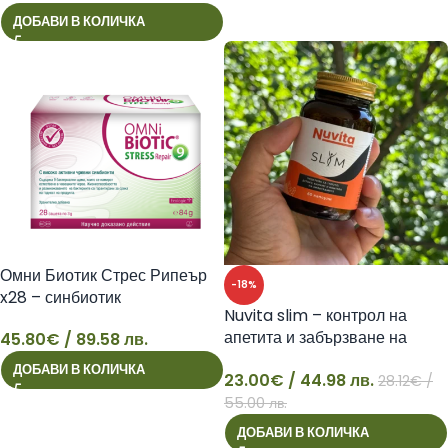
ДОБАВИ В КОЛИЧКА
Омни Биотик Стрес Рипеър
-18%
x28 – синбиотик
Nuvita slim – контрол на
апетита и забързване на
45.80
€
/ 89.58 лв.
45
метаболизма
ДОБАВИ В КОЛИЧКА
23.00
€
/ 44.98 лв.
28.12
€
/
23
55.00 лв.
ДОБАВИ В КОЛИЧКА