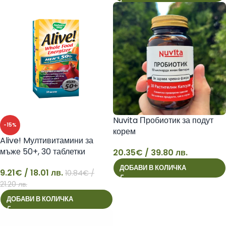
Nuvita Пробиотик за подут
-15%
корем
Alive! Mултивитамини за
мъже 50+, 30 таблетки
20.35
€
/ 39.80 лв.
20
ДОБАВИ В КОЛИЧКА
9.21
€
/ 18.01 лв.
10.84
€
/
9
21.20 лв.
ДОБАВИ В КОЛИЧКА