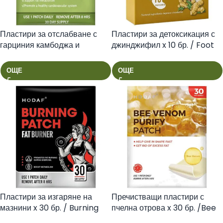
Пластири за отслабване с
Пластири за детоксикация с
гарциния камбоджа и
джинджифил x 10 бр. / Foot
витамини x 30 бр. / Garcinia
Patch 2 in 1 Ginger/
Cambogia Diet Patch/
ОЩЕ
ОЩЕ
Пластири за изгаряне на
Пречистващи пластири с
мазнини x 30 бр. / Burning
пчелна отрова x 30 бр. /Bee
Patch Fat Burner/
Venom Purify Patch/