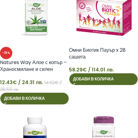
Омни Биотик Пауър x 28
-15%
сашета
Natures Way Алое с копър –
Храносмилане и силен
58.29
€
/ 114.01 лв.
58
имунитет, 100 капсули
ДОБАВИ В КОЛИЧКА
12.43
€
/ 24.31 лв.
Nature’s Way
14.62
€
/
12
28.59 лв.
ДОБАВИ В КОЛИЧКА