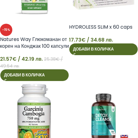
HYDROLESS SLIM x 60 caps
-15%
Natures Way Глюкоманан от
17.73
€
/ 34.68 лв.
корен на Конджак 100 капсули
ДОБАВИ В КОЛИЧКА
17
21.57
€
/ 42.19 лв.
25.38
€
/
21
49.64 лв.
ДОБАВИ В КОЛИЧКА