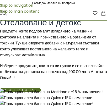
Разгледай лоялна ни програма
Skip to navigation
Skip to main content
Начало
/
ХРАНИТЕЛНИ ДОБАВКИ
/
Здраво тяло
/
Отслабване и детокс
Отслабване и детокс
Продукти, които подпомагат изгарянето на мазнини,
контрола на апетита и пречистването на организма от
токсини. Тук ще откриете добавки с натурални съставки,
които улесняват постигането на желаното тегло и
стимулират метаболизма.
Изберете продуктите, които са ви нужни и се възползвайте
от безплатна доставка на поръчка над 100.00 лв. в Аптеката
Онлайн!
ПРОЧЕТИ ПОВЕЧЕ