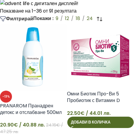
Показване на 1–36 от 91 резултата
Покажи
9
12
18
24
Филтрирай
Омни Биотик Про-Ви 5
-13%
Пробиотик с Витамин D
PRANAROM Пранадрен
имунна система
детокс и отслабване 500мл
22.50
€
/ 44.01 лв.
22
ДОБАВИ В КОЛИЧКА
20.90
€
/ 40.88 лв.
24.16
€
/
20
47.25 лв.