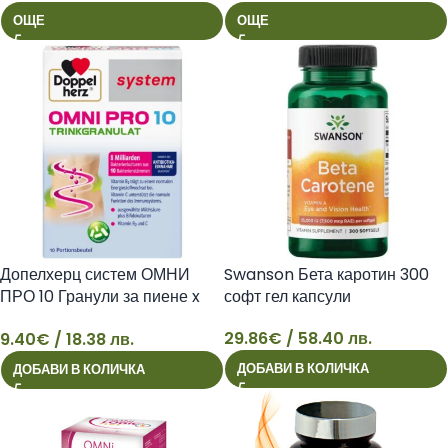
ОЩЕ
ОЩЕ
Допелхерц систем ОМНИ
Swanson Бета каротин 300
ПРО 10 Гранули за пиене x
софт гел капсули
10сашета
29.86
€
/ 58.40 лв.
9.40
€
/ 18.38 лв.
9
29
ДОБАВИ В КОЛИЧКА
ДОБАВИ В КОЛИЧКА