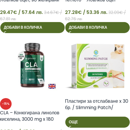
таблетки Weight Worl
комплекс, 180 капсули Weight
29.47
€
/ 57.64 лв.
27.28
€
/ 53.36 лв.
Worl
34.67
€
/
32.09
€
/
29
27
67.81 лв.
62.76 лв.
ДОБАВИ В КОЛИЧКА
ДОБАВИ В КОЛИЧКА
Пластири за отслабване x 30
-15%
бр. / Slimming Patch/
CLA – Конюгирана линолов
киселина, 3000 mg x 180
ОЩЕ
софтгел капсули Weight Worl