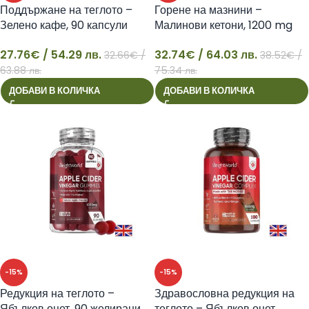
Поддържане на теглото –
Горене на мазнини –
Зелено кафе, 90 капсули
Малинови кетони, 1200 mg
Weight Worl
х180 капсули Weight Worl
27.76
€
/ 54.29 лв.
32.74
€
/ 64.03 лв.
32.66
€
/
38.52
€
/
27
32
63.88 лв.
75.34 лв.
ДОБАВИ В КОЛИЧКА
ДОБАВИ В КОЛИЧКА
-15%
-15%
Редукция на теглото –
Здравословна редукция на
Ябълков оцет, 90 желирани
теглото – Ябълков оцет