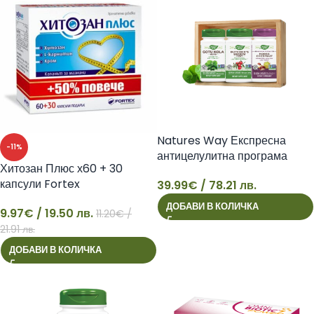
Natures Way Експресна
-11%
антицелулитна програма
Хитозан Плюс х60 + 30
капсули Fortex
39.99
€
/ 78.21 лв.
39
ДОБАВИ В КОЛИЧКА
9.97
€
/ 19.50 лв.
11.20
€
/
9
21.91 лв.
ДОБАВИ В КОЛИЧКА