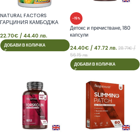
NATURAL FACTORS
-15%
ГАРЦИНИЯ КАМБОДЖА
Детокс и пречистване, 180
750mg x 90 tabl
капсули
22.70
€
/ 44.40 лв.
22
ДОБАВИ В КОЛИЧКА
24.40
€
/ 47.72 лв.
28.71
€
/
24
56.15 лв.
ДОБАВИ В КОЛИЧКА