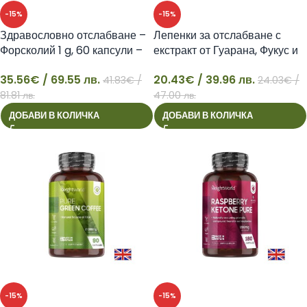
-15%
-15%
Здравословно отслабване –
Лепенки за отслабване с
Форсколий 1 g, 60 капсули –
екстракт от Гуарана, Фукус и
Forskolin
5-HTP, 60 пластира –
35.56
€
/ 69.55 лв.
20.43
€
/ 39.96 лв.
Slimming patch
41.83
€
/
24.03
€
/
35
20
81.81 лв.
47.00 лв.
ДОБАВИ В КОЛИЧКА
ДОБАВИ В КОЛИЧКА
-15%
-15%