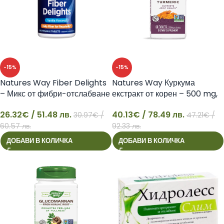
-15%
-15%
Natures Way Fiber Delights
Natures Way Куркума
– Микс от фибри-отслабване
екстракт от корен – 500 mg,
и детоксикация
60 таблетки
26.32
€
/ 51.48 лв.
40.13
€
/ 78.49 лв.
30.97
€
/
47.21
€
/
26
40
60.57 лв.
92.33 лв.
ДОБАВИ В КОЛИЧКА
ДОБАВИ В КОЛИЧКА