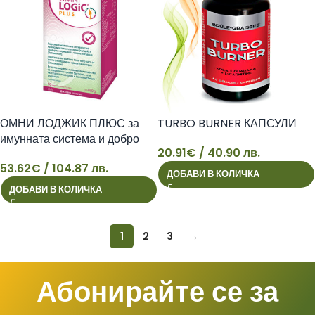
ОМНИ ЛОДЖИК ПЛЮС за
TURBO BURNER КАПСУЛИ
имунната система и добро
20.91
€
/ 40.90 лв.
храносмилане
53.62
€
/ 104.87 лв.
ДОБАВИ В КОЛИЧКА
53
20
ДОБАВИ В КОЛИЧКА
1
2
3
→
Абонирайте се за