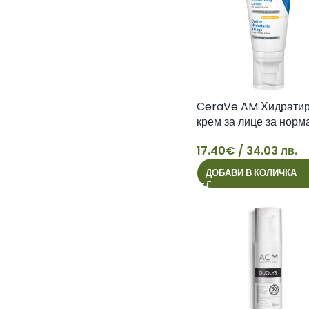
CeraVe AM Хидрати
крем за лице за норм
суха кожа SPF50, 52 
17.40
€
/ 34.03 лв.
3337875814652
17
ДОБАВИ В КОЛИЧКА