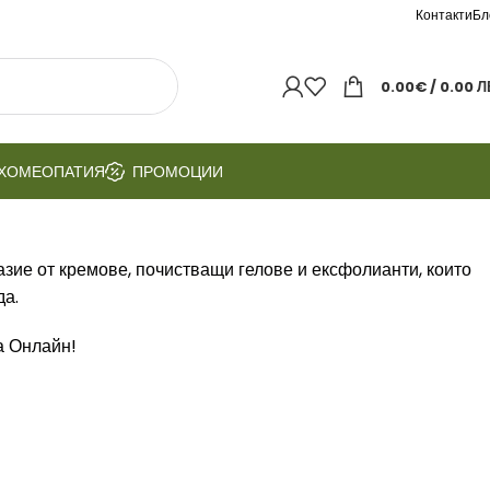
Контакти
Бл
0.00
€
/ 0.00 Л
ХОМЕОПАТИЯ
ПРОМОЦИИ
азие от кремове, почистващи гелове и ексфолианти, които
да.
та Онлайн!