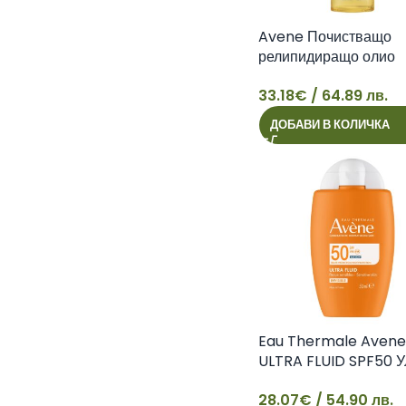
Avene Почистващо
релипидиращо олио
Xeracalm A.D. 750 м
33.18
€
/ 64.89 лв.
33
ДОБАВИ В КОЛИЧКА
Eau Thermale Avene
ULTRA FLUID SPF50 
ФЛУИД НЕВИДИМО
28.07
€
/ 54.90 лв.
ПОКРИТИЕ