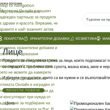
оялна програма
Skip to navigation
Skip to main content
ЛЕКАРСТВА
ХРАНИТЕЛНИ ДОБАВКИ
КОЗМЕТИКА
МАМ
Начало
/
КОЗМЕТИКА
/
Масова
/
Лице
Лице
Продукти за ежедневна грижа за лице, които подпомагат п
се справят с проблеми като сухота, мазна кожа, акне и нер
Изберете продуктите, които са ви нужни и се възползвайте
ПРОЧЕТИ ПОВЕЧЕ
Цена