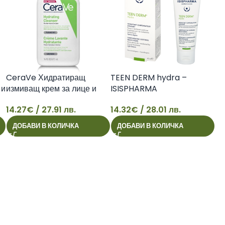
CeraVe Хидратиращ
TEEN DERM hydra –
 и
измиващ крем за лице и
ISISPHARMA
тяло за нормална към суха
14.32
€
/ 28.01 лв.
14.27
€
/ 27.91 лв.
кожа, 473 мл
14
14
3337875597333
ДОБАВИ В КОЛИЧКА
ДОБАВИ В КОЛИЧКА