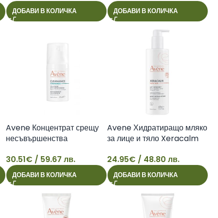
19
14
ДОБАВИ В КОЛИЧКА
ДОБАВИ В КОЛИЧКА
Avene Концентрат срещу
Avene Хидратиращо мляко
несъвършенства
за лице и тяло Xeracalm
CLEANANCE COMEDOMED
NUTRITION 400 мл
30.51
€
/ 59.67 лв.
24.95
€
/ 48.80 лв.
30 мл
30
24
ДОБАВИ В КОЛИЧКА
ДОБАВИ В КОЛИЧКА