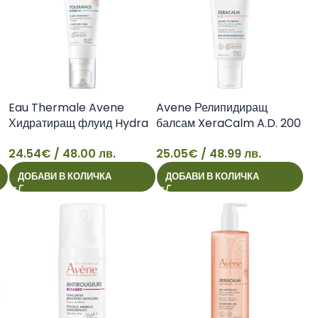
Eau Thermale Avene
Avene Релипидиращ
Хидратиращ флуид Hydra
балсам XeraCalm A.D. 200
10 Tolerance 40 мл
мл
24.54
€
/ 48.00 лв.
25.05
€
/ 48.99 лв.
24
25
ДОБАВИ В КОЛИЧКА
ДОБАВИ В КОЛИЧКА