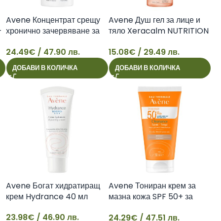
Avene Концентрат срещу
Avene Душ гел за лице и
–
хронично зачервяване за
тяло Xeracalm NUTRITION
чувствителна кожа
500мл
24.49
€
/ 47.90 лв.
15.08
€
/ 29.49 лв.
Antirougeurs Rosamed 30
24
15
мл
ДОБАВИ В КОЛИЧКА
ДОБАВИ В КОЛИЧКА
Avene Богат хидратиращ
Avene Тониран крем за
крем Hydrance 40 мл
мазна кожа SPF 50+ за
лице Cleanance Sun 50 мл
23.98
€
/ 46.90 лв.
24.29
€
/ 47.51 лв.