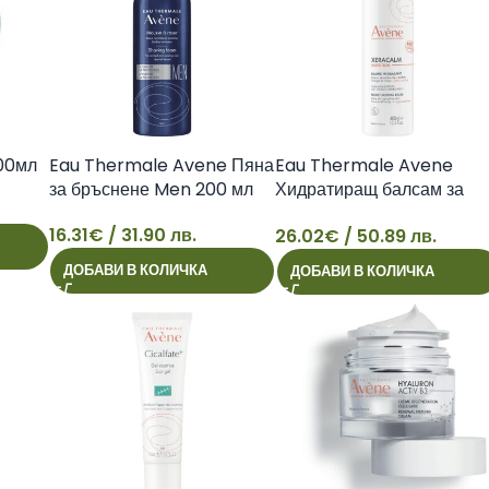
00мл
Eau Thermale Avene Пяна
Eau Thermale Avene
за бръснене Men 200 мл
Хидратиращ балсам за
лице и тяло Xeracalm
16.31
€
/ 31.90 лв.
26.02
€
/ 50.89 лв.
NUTRITION 400 мл
16
26
ДОБАВИ В КОЛИЧКА
ДОБАВИ В КОЛИЧКА