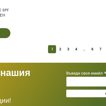
E SPF
ТЕН
50МЛ
1
2
3
4
…
6
7
 нашия
Въведи своя имейл
ции!