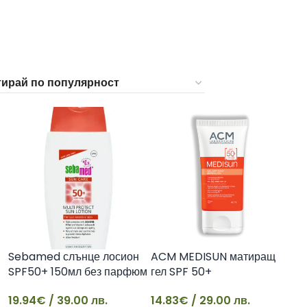
33
Sebamed слънце лосион
ACM MEDISUN матиращ
SPF50+ 150мл без парфюм
гел SPF 50+
19.94
€
/ 39.00 лв.
14.83
€
/ 29.00 лв.