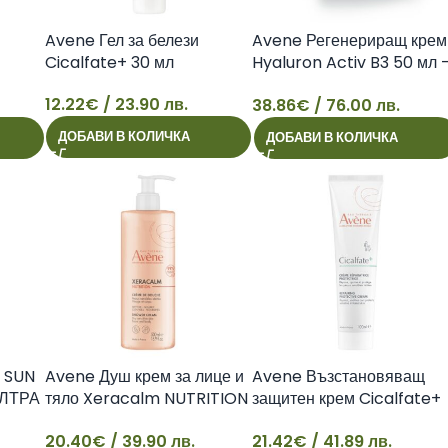
Avene Гел за белези
Avene Регенериращ крем
Cicalfate+ 30 мл
Hyaluron Activ B3 50 мл 
л
пълнител
12.22
€
/ 23.90 лв.
38.86
€
/ 76.00 лв.
12
38
ДОБАВИ В КОЛИЧКА
ДОБАВИ В КОЛИЧКА
 SUN
Avene Душ крем за лице и
Avene Възстановяващ
УЛТРА
тяло Xeracalm NUTRITION
защитен крем Cicalfate+
500 мл
100 мл
20.40
€
/ 39.90 лв.
21.42
€
/ 41.89 лв.