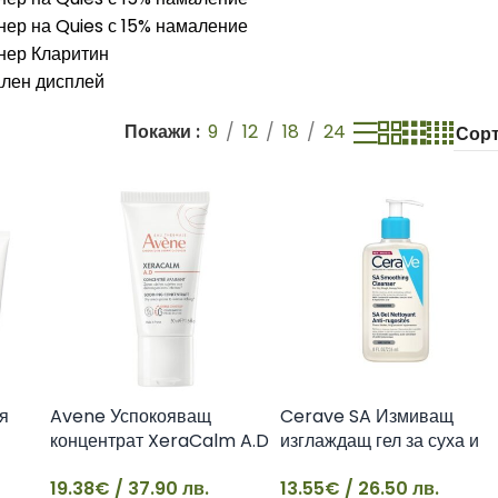
Покажи
9
12
18
24
я
Avene Успокояващ
Cerave SA Измиващ
концентрат XeraCalm A.D
изглаждащ гел за суха и
40 мл
груба кожа, 236 мл
19.38
€
/ 37.90 лв.
13.55
€
/ 26.50 лв.
3337875684118