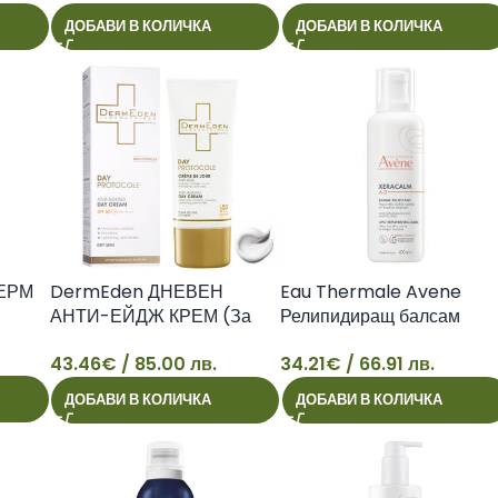
19
13
ДОБАВИ В КОЛИЧКА
ДОБАВИ В КОЛИЧКА
ДЕРМ
DermEden ДНЕВЕН
Eau Thermale Avene
АНТИ-ЕЙДЖ КРЕМ (За
Релипидиращ балсам
смесена и мазна кожа)
XeraCalm A.D 400 мл
43.46
€
/ 85.00 лв.
34.21
€
/ 66.91 лв.
43
34
ДОБАВИ В КОЛИЧКА
ДОБАВИ В КОЛИЧКА