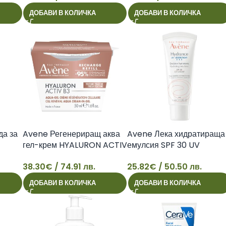
20
21
ДОБАВИ В КОЛИЧКА
ДОБАВИ В КОЛИЧКА
да за
Avene Регенериращ аква
Avene Лека хидратираща
м
гел-крем HYALURON ACTIV
емулсия SPF 30 UV
B3 50 мл – пълнител
Hydrance 40 мл
38.30
€
/ 74.91 лв.
25.82
€
/ 50.50 лв.
38
25
ДОБАВИ В КОЛИЧКА
ДОБАВИ В КОЛИЧКА