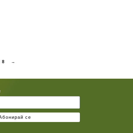
8
→
*