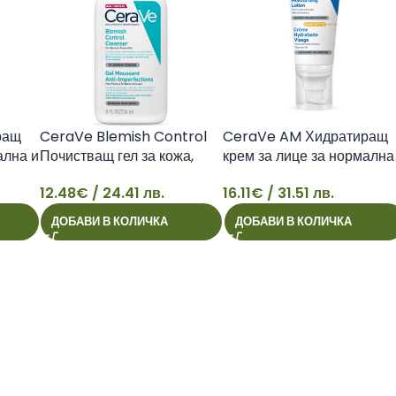
ращ
CeraVe Blemish Control
CeraVe AM Хидратиращ
ална и
Почистващ гел за кожа,
крем за лице за нормална
мл
склонна към
суха кожа SPF30, 52 мл
12.48
€
/ 24.41 лв.
16.11
€
/ 31.51 лв.
несъвършенства, 236 мл
3337875840620
12
16
3337875784054
ДОБАВИ В КОЛИЧКА
ДОБАВИ В КОЛИЧКА