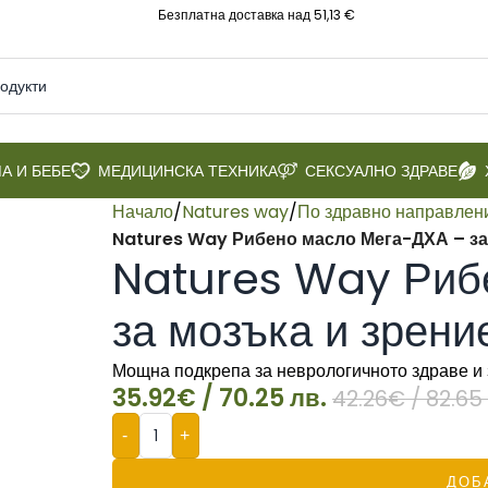
Безплатна доставка над 51,13 €
А И БЕБЕ
МЕДИЦИНСКА ТЕХНИКА
СЕКСУАЛНО ЗДРАВЕ
Начало
/
Natures way
/
По здравно направлен
Natures Way Рибено масло Мега-ДХА – за 
Natures Way Риб
за мозъка и зрени
Мощна подкрепа за неврологичното здраве и 
35.92
€
/ 70.25 лв.
42.26
€
/ 82.65 
-
+
ДОБ