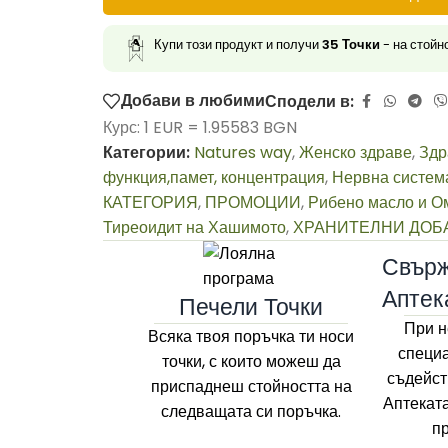
Купи този продукт и получи
35
Точки
- на стойн
Добави в любими
Сподели в:
Курс: 1 EUR = 1.95583 BGN
Категории:
Natures way
,
Женско здраве
,
Здр
функция,памет, концентрация
,
Нервна систем
КАТЕГОРИЯ
,
ПРОМОЦИИ
,
Рибено масло и О
Тиреоидит на Хашимото
,
ХРАНИТЕЛНИ ДОБ
Свърж
Аптек
Печели Точки
При н
Всяка твоя поръчка ти носи
специа
точки, с които можеш да
съдейст
приспаднеш стойността на
Аптекат
следващата си поръчка.
п