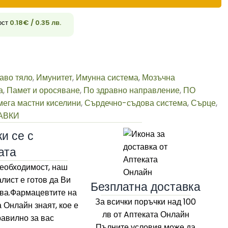
ост
0.18
€
/ 0.35 лв.
33
аво тяло
,
Имунитет
,
Имунна система
,
Мозъчна
а
,
Памет и оросяване
,
По здравно направление
,
ПО
мега мастни киселини
,
Сърдечно-съдова система
,
Сърце
,
АВКИ
и се с
ата
еобходимост, наш
лист е готов да Ви
Безплатна доставка
ва.Фармацевтите на
За всички поръчки над 100
а Онлайн
знаят, кое е
лв
от Aптеката Онлайн
равилно за вас
Пълните условия може да