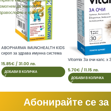
ABOPHARMA IMUNOHEALTH KIDS
сироп за здрава имунна система
100ml
Vitamix За очи капс. х 
15.85
€
/ 31.00 лв.
15
5.70
€
/ 11.15 лв.
ДОБАВИ В КОЛИЧКА
ДОБАВИ В КОЛИЧКА
5
Абонирайте се за