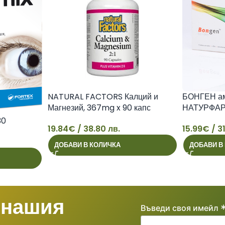
NATURAL FACTORS Калций и
БОНГЕН амп
Магнезий, 367mg x 90 капс
НАТУРФА
30
19.84
€
/ 38.80 лв.
15.99
€
/ 31
19
15
ДОБАВИ В КОЛИЧКА
ДОБАВИ В
 нашия
Въведи своя имейл