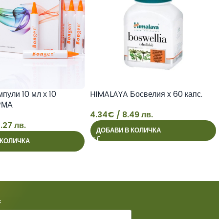
ули 10 мл х 10
HIMALAYA Босвелия x 60 капс.
РМА
4.34
€
/ 8.49 лв.
.27 лв.
ДОБАВИ В КОЛИЧКА
4
 КОЛИЧКА
*