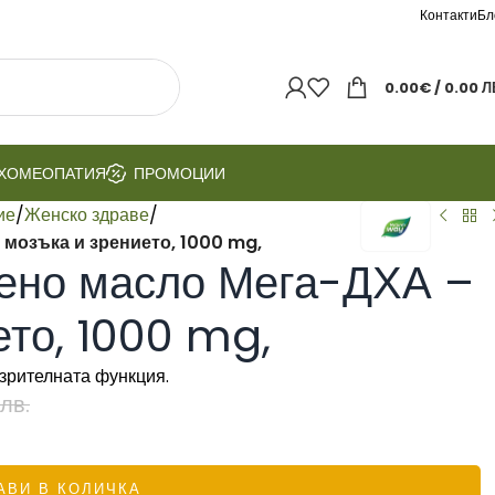
Контакти
Бл
0.00
€
/ 0.00 Л
ХОМЕОПАТИЯ
ПРОМОЦИИ
ие
/
Женско здраве
/
мозъка и зрението, 1000 mg,
ено масло Мега-ДХА –
ето, 1000 mg,
зрителната функция.
лв.
АВИ В КОЛИЧКА