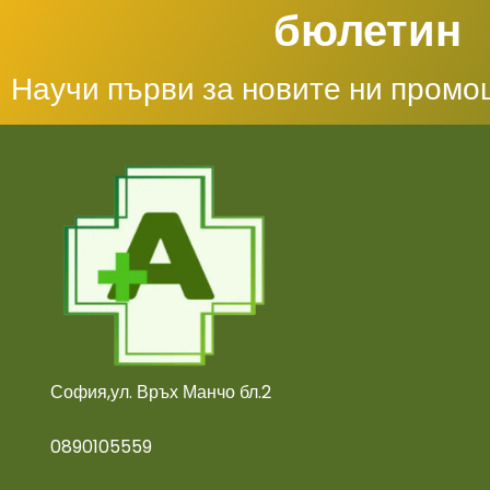
бюлетин
Научи първи за новите ни промо
София,ул. Връх Манчо бл.2
0890105559