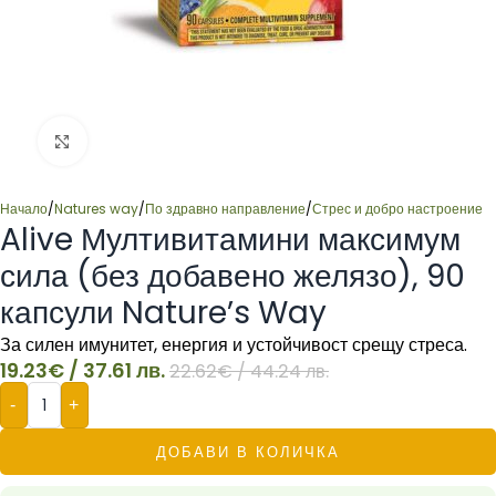
Click to enlarge
Начало
/
Natures way
/
По здравно направление
/
Стрес и добро настроение
Alive Мултивитамини максимум
сила (без добавено желязо), 90
капсули Nature’s Way
За силен имунитет, енергия и устойчивост срещу стреса.
19.23
€
/ 37.61 лв.
22.62
€
/ 44.24 лв.
-
+
ДОБАВИ В КОЛИЧКА