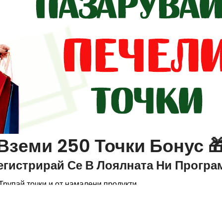
Вземи 250 Точки Бонус 
егистрирай Се В Лоялната Ни Програ
Трупай точки и от намалени продукти
Без срок за използване
+250 Точки 🎁
3 нива на развитие
Трупай повече с всяко ниво