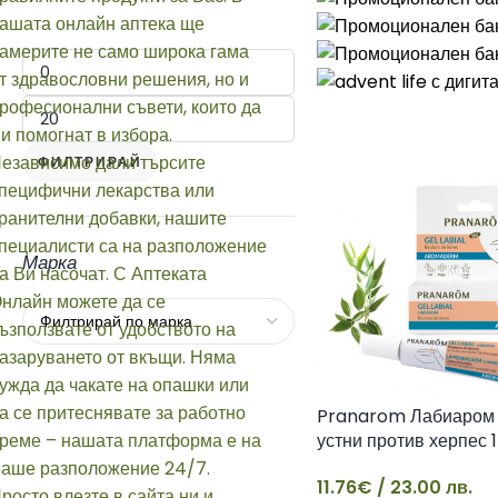
ФИЛТРИРАЙ
Марка
Pranarom Лабиаром 
устни против херпес 1
11.76
€
/ 23.00 лв.