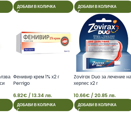
6
12
ДОБАВИ В КОЛИЧКА
ДОБАВИ В КОЛИЧКА
олзва
Фенивир крем 1% х2 г
Zovirax Duo за лечение н
си
Perrigo
херпес х2 г
оната
6.82
€
/ 13.34 лв.
10.66
€
/ 20.85 лв.
ните.
6
10
усен
ДОБАВИ В КОЛИЧКА
ДОБАВИ В КОЛИЧКА
йто
щу
плекс