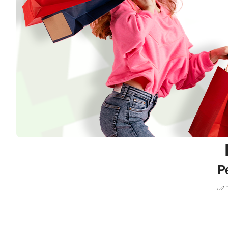
Р
✅ 
✅ 
✅ 
✅ 