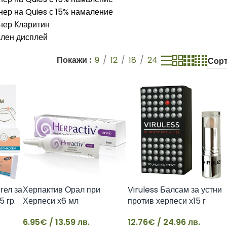
Покажи
9
12
18
24
гел за
Херпактив Орал при
Viruless Балсам за устни
5 гр.
Херпеси х6 мл
против херпеси х15 г
6.95
€
/ 13.59 лв.
12.76
€
/ 24.96 лв.