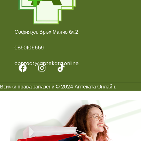
започнали употребат
развитието му. Ще
съкратите и времето,
което херпесът е изт
на зараза и усещате б
София,ул. Връх Манчо бл.2
Състав: Активното
вещество e пенциклов
0890105559
g Фенивир съдържа 
пенцикловир. Другите
contact@aptekata.online
съставки (помощни
вещества) са: бял ме
парафин, течен пара
цетостеарилов алкохо
Всички права запазени © 2024 Аптеката Онлайн.
пропиленгликол,
цетомакрогол 1000,
пречистена вода.