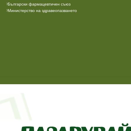
а след
Български фармацевтичен съюз
Министерство на здравеопазването
 през
очник
олка.
ир. 1
10 mg
к
фин,
л,