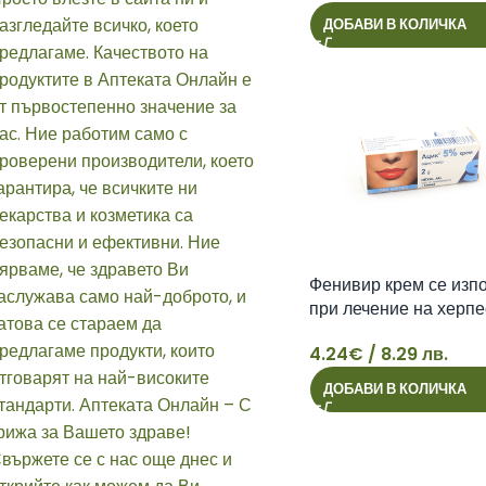
11
ДОБАВИ В КОЛИЧКА
Фенивир крем се изп
при лечение на херпе
(herpes labialis) в з
4.24
€
/ 8.29 лв.
около устата и на уст
4
Той съдържа антивир
ДОБАВИ В КОЛИЧКА
агент penciclovir, ко
действа активно сре
вируса на херпес сим
(herpes simplex).