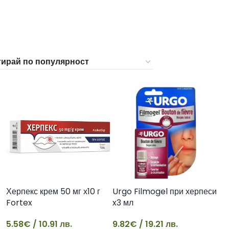
33
Херпекс крем 50 мг х10 г
Urgo Filmogel при херпеси
Fortex
x3 мл
5.58
€
/ 10.91 лв.
9.82
€
/ 19.21 лв.