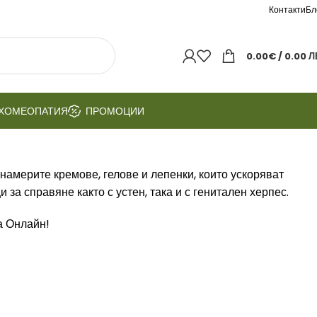
Контакти
Бл
0.00
€
/ 0.00 Л
ХОМЕОПАТИЯ
ПРОМОЦИИ
намерите кремове, гелове и лепенки, които ускоряват
а справяне както с устен, така и с генитален херпес.
та Онлайн!