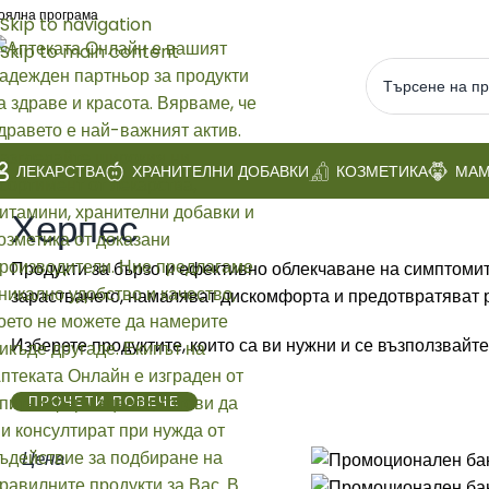
оялна програма
Skip to navigation
Skip to main content
ЛЕКАРСТВА
ХРАНИТЕЛНИ ДОБАВКИ
КОЗМЕТИКА
МАМ
Начало
/
ЛЕКАРСТВА
/
Устна кухина, херпес и афти
/
Херпес
Херпес
Продукти за бързо и ефективно облекчаване на симптомите
зарастването, намаляват дискомфорта и предотвратяват ра
Изберете продуктите, които са ви нужни и се възползвайте
ПРОЧЕТИ ПОВЕЧЕ
Цена