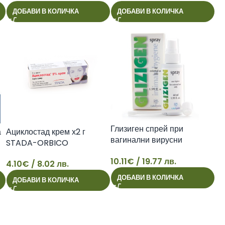
5
9
ДОБАВИ В КОЛИЧКА
ДОБАВИ В КОЛИЧКА
Глизиген спрей при
а
Ациклостад крем х2 г
вагинални вирусни
STADA-ORBICO
инфекции x30 мл
10.11
€
/ 19.77 лв.
4.10
€
/ 8.02 лв.
10
4
ДОБАВИ В КОЛИЧКА
ДОБАВИ В КОЛИЧКА