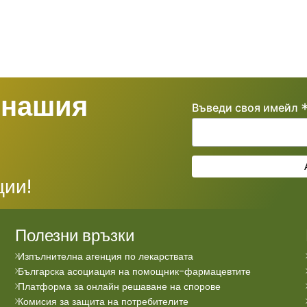
яват
plex),
ен за
е.
ожава
 нашия
Въведи своя имейл
коло
а се
и сте
ции!
ли сте
ем
ра
Полезни връзки
не.
енивир
Изпълнителна агенция по лекарствата
Вие
Българска асоциация на помощник-фармацевтите
Платформа за онлайн решаване на спорове
Комисия за защита на потребителите