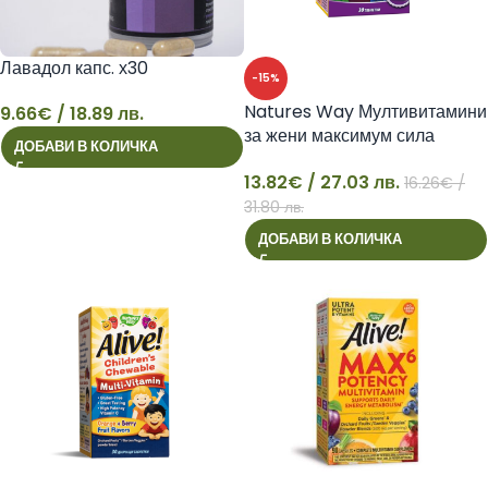
Лавадол капс. х30
-15%
Natures Way Мултивитамини
9.66
€
/ 18.89 лв.
за жени максимум сила
ДОБАВИ В КОЛИЧКА
9
Алайв! x 30 таблетки
13.82
€
/ 27.03 лв.
16.26
€
/
13
31.80 лв.
ДОБАВИ В КОЛИЧКА