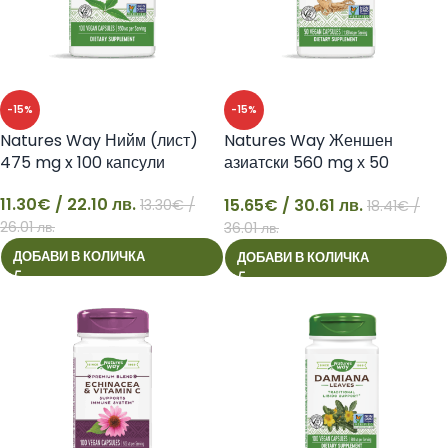
-15%
-15%
Natures Way Нийм (лист)
Natures Way Женшен
475 mg x 100 капсули
азиатски 560 mg х 50
капсули
11.30
€
/ 22.10 лв.
15.65
€
/ 30.61 лв.
13.30
€
/
18.41
€
/
11
15
26.01 лв.
36.01 лв.
ДОБАВИ В КОЛИЧКА
ДОБАВИ В КОЛИЧКА