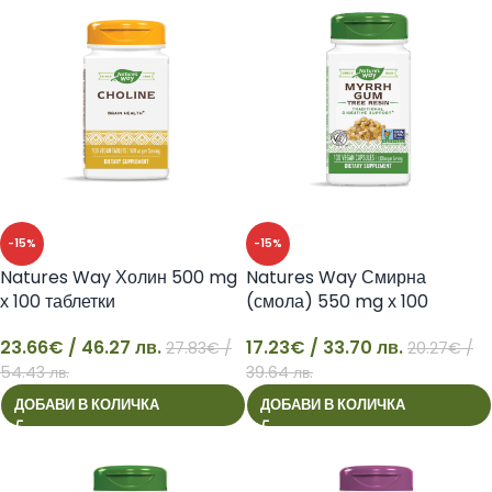
-15%
-15%
Natures Way Холин 500 mg
Natures Way Смирна
х 100 таблетки
(смола) 550 mg х 100
капсули
23.66
€
/ 46.27 лв.
17.23
€
/ 33.70 лв.
27.83
€
/
20.27
€
/
23
17
54.43 лв.
39.64 лв.
ДОБАВИ В КОЛИЧКА
ДОБАВИ В КОЛИЧКА