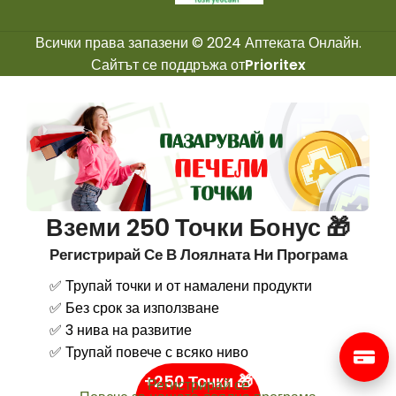
Всички права запазени © 2024 Аптеката Онлайн.
Сайтът се поддръжа от
Prioritex
Вземи 250 Точки Бонус 🎁
Регистрирай Се В Лоялната Ни Програма
✅ Трупай точки и от намалени продукти
✅ Без срок за използване
✅ 3 нива на развитие
✅ Трупай повече с всяко ниво
+250 Точки 🎁
Регистрирай се