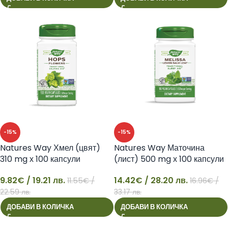
-15%
-15%
Natures Way Хмел (цвят)
Natures Way Маточина
310 mg х 100 капсули
(лист) 500 mg х 100 капсули
9.82
€
/ 19.21 лв.
14.42
€
/ 28.20 лв.
11.55
€
/
16.96
€
/
9
14
22.59 лв.
33.17 лв.
ДОБАВИ В КОЛИЧКА
ДОБАВИ В КОЛИЧКА