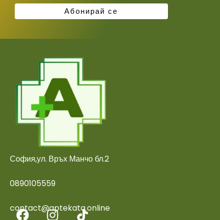
София,ул. Връх Манчо бл.2
0890105559
contact@aptekata.online