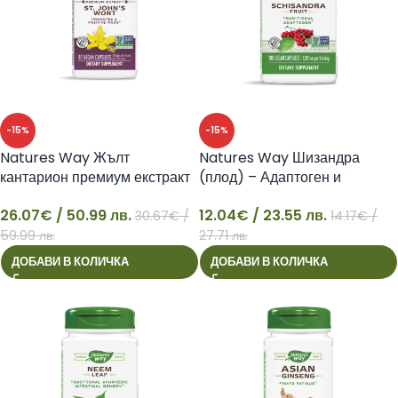
-15%
-15%
Natures Way Жълт
Natures Way Шизандра
кантарион премиум екстракт
(плод) – Адаптоген и
– Подобрява настроението
имуномодулатор, 580 mg,
26.07
€
/ 50.99 лв.
12.04
€
/ 23.55 лв.
100 капсули
30.67
€
/
14.17
€
/
26
12
59.99 лв.
27.71 лв.
ДОБАВИ В КОЛИЧКА
ДОБАВИ В КОЛИЧКА