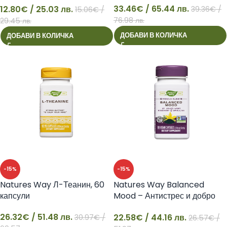
33.46
€
/ 65.44 лв.
12.80
€
/ 25.03 лв.
39.36
€
/
15.06
€
/
12
33
76.98 лв.
29.45 лв.
ДОБАВИ В КОЛИЧКА
ДОБАВИ В КОЛИЧКА
-15%
-15%
Natures Way Л-Теанин, 60
Natures Way Balanced
капсули
Mood – Антистрес и добро
настроение
26.32
€
/ 51.48 лв.
22.58
€
/ 44.16 лв.
30.97
€
/
26.57
€
/
26
22