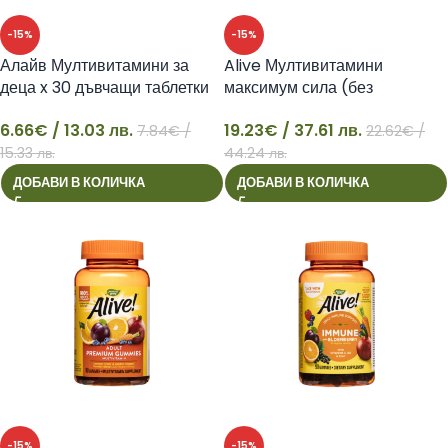
-15%
-15%
Алайв Мултивитамини за
Alive Мултивитамини
деца x 30 дъвчащи таблетки
максимум сила (без
Natures Way
добавено желязо), 90
6.66
€
/ 13.03 лв.
19.23
€
/ 37.61 лв.
капсули Nature’s Way
7.84
€
/
22.62
€
/
6
19
15.33 лв.
44.24 лв.
ДОБАВИ В КОЛИЧКА
ДОБАВИ В КОЛИЧКА
-15%
-15%