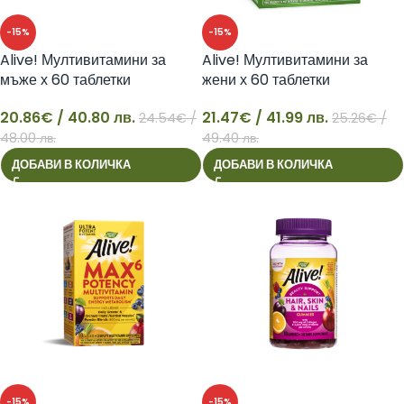
-15%
-15%
Alive! Мултивитамини за
Alive! Мултивитамини за
мъже х 60 таблетки
жени х 60 таблетки
20.86
€
/ 40.80 лв.
21.47
€
/ 41.99 лв.
24.54
€
/
25.26
€
/
20
21
48.00 лв.
49.40 лв.
ДОБАВИ В КОЛИЧКА
ДОБАВИ В КОЛИЧКА
-15%
-15%