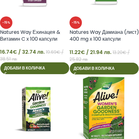
-15%
-15%
Natures Way Ехинацея &
Natures Way Дамиана (лист)
Витамин C х 100 капсули
400 mg х 100 капсули
Nature’s Way
16.74
€
/ 32.74 лв.
11.22
€
/ 21.94 лв.
19.69
€
/
13.20
€
/
16
11
38.51 лв.
25.82 лв.
ДОБАВИ В КОЛИЧКА
ДОБАВИ В КОЛИЧКА