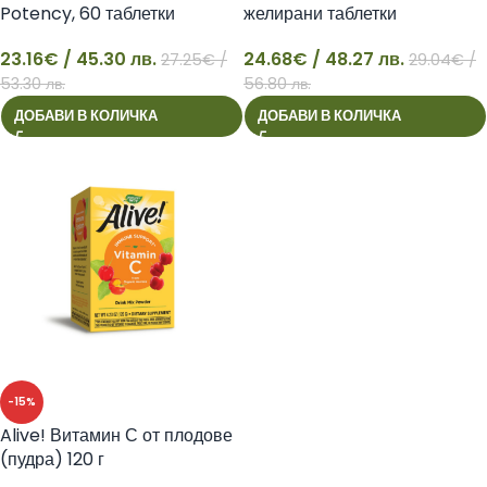
Potency, 60 таблетки
желирани таблетки
23.16
€
/ 45.30 лв.
24.68
€
/ 48.27 лв.
27.25
€
/
29.04
€
/
23
24
53.30 лв.
56.80 лв.
ДОБАВИ В КОЛИЧКА
ДОБАВИ В КОЛИЧКА
-15%
Alive! Витамин С от плодове
(пудра) 120 г