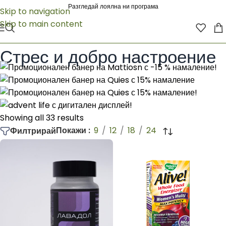
Разгледай лоялна ни програма
Skip to navigation
Skip to main content
Начало
/
Natures way
/
По здравно направление
/
Стрес и добро настроение
Стрес и добро настроение
Showing all 33 results
Покажи
9
12
18
24
Филтрирай