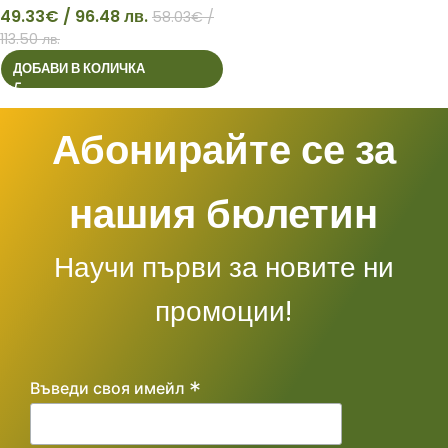
49.33
€
/ 96.48 лв.
58.03
€
/
49
113.50 лв.
ДОБАВИ В КОЛИЧКА
Абонирайте се за
нашия бюлетин
Научи първи за новите ни
промоции!
*
Въведи своя имейл