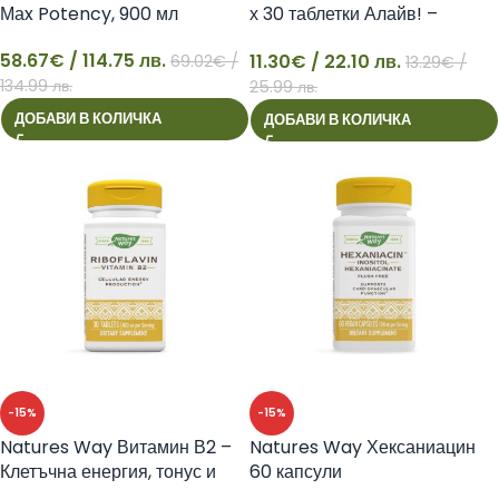
Маx Potency, 900 мл
х 30 таблетки Алайв! –
Nature’s Way
58.67
€
/ 114.75 лв.
11.30
€
/ 22.10 лв.
69.02
€
/
13.29
€
/
58
11
134.99 лв.
25.99 лв.
ДОБАВИ В КОЛИЧКА
ДОБАВИ В КОЛИЧКА
-15%
-15%
Natures Way Витамин В2 –
Natures Way Хексаниацин
Клетъчна енергия, тонус и
60 капсули
зрение