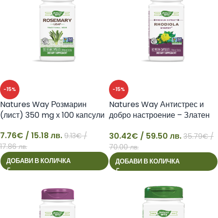
-15%
-15%
Natures Way Розмарин
Natures Way Антистрес и
(лист) 350 mg х 100 капсули
добро настроение – Златен
корен – премиум екстракт
7.76
€
/ 15.18 лв.
30.42
€
/ 59.50 лв.
9.13
€
/
250 mg, 60 капсули
35.79
€
/
7
30
17.86 лв.
70.00 лв.
ДОБАВИ В КОЛИЧКА
ДОБАВИ В КОЛИЧКА