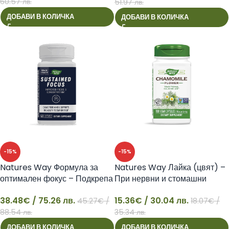
60.57 лв.
51.97 лв.
ДОБАВИ В КОЛИЧКА
ДОБАВИ В КОЛИЧКА
-15%
-15%
Natures Way Формула за
Natures Way Лайка (цвят) –
оптимален фокус – Подкрепа
При нервни и стомашни
при изтощителен умствен
разстройства, 100 капсули
38.48
€
/ 75.26 лв.
15.36
€
/ 30.04 лв.
труд, 60 капсули
45.27
€
/
18.07
€
/
38
15
88.54 лв.
35.34 лв.
ДОБАВИ В КОЛИЧКА
ДОБАВИ В КОЛИЧКА