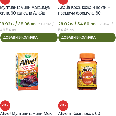
Мултивитамини максимум
Алайв Коса, кожа и нокти –
сила, 90 капсули Алайв
премиум формула, 60
желирани таблетки Natures
19.92
€
/ 38.96 лв.
28.02
€
/ 54.80 лв.
23.44
€
/
Way
32.96
€
/
19
28
45.84 лв.
64.46 лв.
ДОБАВИ В КОЛИЧКА
ДОБАВИ В КОЛИЧКА
-15%
-15%
Alive! Мултивитамини Max
Alive Б Комплекс х 60