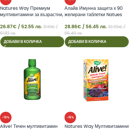
Natures Way Премиум
Алайв Имунна защита x 90
мултивитамини за възрастни,
желирани таблетки Natues
90 желирани таблетки –
Way
26.87
€
/ 52.55 лв.
28.86
€
/ 56.45 лв.
Алайв!
31.61
€
/
33.95
€
/
26
28
61.82 лв.
66.40 лв.
ДОБАВИ В КОЛИЧКА
ДОБАВИ В КОЛИЧКА
-15%
-15%
Alive! Течен мултивитамин
Natures Way Мултивитамини