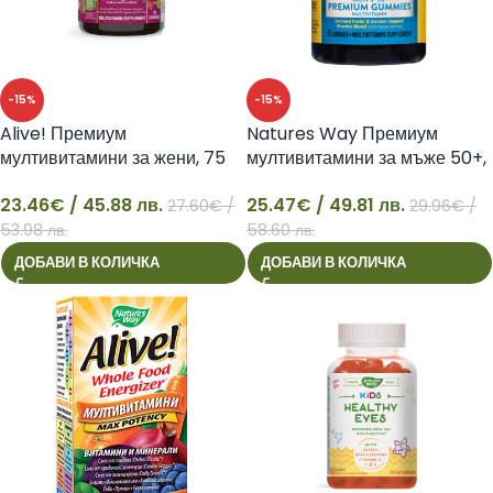
-15%
-15%
Alive! Премиум
Natures Way Премиум
мултивитамини за жени, 75
мултивитамини за мъже 50+,
желирани таблетки
75 желирани таблетки Алайв
23.46
€
/ 45.88 лв.
25.47
€
/ 49.81 лв.
27.60
€
/
29.96
€
/
23
25
53.98 лв.
58.60 лв.
ДОБАВИ В КОЛИЧКА
ДОБАВИ В КОЛИЧКА