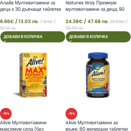
Алайв Мултивитамини за
Natures Way Премиум
деца x 30 дъвчащи таблетки
мултивитамини за деца, 90
Natures Way
желирани таблетки
6.66
€
/ 13.03 лв.
24.38
€
/ 47.68 лв.
7.84
€
/
28.68
€
/
6
24
15.33 лв.
56.09 лв.
ДОБАВИ В КОЛИЧКА
ДОБАВИ В КОЛИЧКА
-15%
-15%
Alive Мултивитамини
Alive Мултивитамини за
максимум сила (без
мъже, 60 желирани таблетки