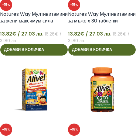
-15%
-15%
Natures Way Мултивитамини
Natures Way Мултивитамини
за жени максимум сила
за мъже x 30 таблетки
Алайв! x 30 таблетки
максимум сила Алайв!
13.82
€
/ 27.03 лв.
13.82
€
/ 27.03 лв.
16.26
€
/
16.26
€
/
13
13
31.80 лв.
31.80 лв.
ДОБАВИ В КОЛИЧКА
ДОБАВИ В КОЛИЧКА
-15%
-15%