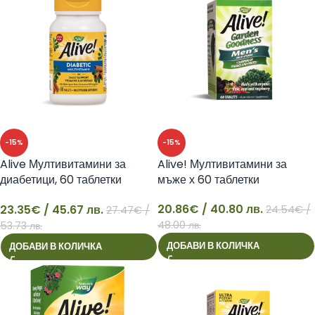
-15%
-15%
Alive Мултивитамини за
Alive! Мултивитамини за
диабетици, 60 таблетки
мъже х 60 таблетки
Nature’s Way
20.86
€
/ 40.80 лв.
23.35
€
/ 45.67 лв.
24.54
€
/
27.47
€
/
23
20
48.00 лв.
53.73 лв.
ДОБАВИ В КОЛИЧКА
ДОБАВИ В КОЛИЧКА