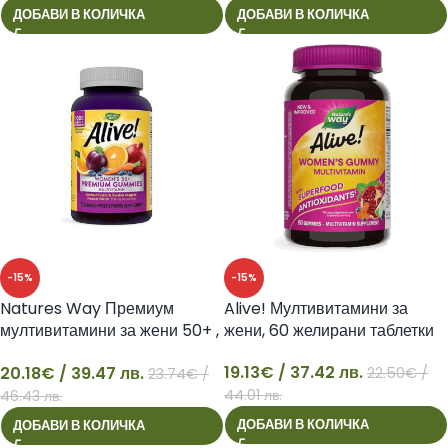
ДОБАВИ В КОЛИЧКА
ДОБАВИ В КОЛИЧКА
-15%
-15%
Natures Way Премиум
Alive! Мултивитамини за
мултивитамини за жени 50+ ,
жени, 60 желирани таблетки
75 желирани таблетки Alive
19.13
€
/ 37.42 лв.
20.18
€
/ 39.47 лв.
22.50
€
/
23.74
€
/
20
19
44.01 лв.
46.43 лв.
ДОБАВИ В КОЛИЧКА
ДОБАВИ В КОЛИЧКА