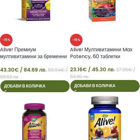
-15%
-15%
Alive! Премиум
Alive! Мултивитамини Max
мултивитамини за бременни
Potency, 60 таблетки
с растителна DHA, 60
23.16
€
/ 45.30 лв.
43.30
€
/ 84.69 лв.
софтгел капсули
27.25
€
/
50.94
€
/
43
23
53.30 лв.
99.63 лв.
ДОБАВИ В КОЛИЧКА
ДОБАВИ В КОЛИЧКА