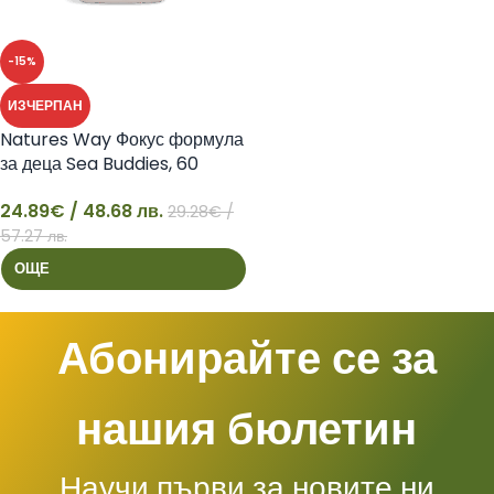
-15%
ИЗЧЕРПАН
Natures Way Фокус формула
за деца Sea Buddies, 60
капсули
24.89
€
/ 48.68 лв.
29.28
€
/
24
57.27 лв.
ОЩЕ
Абонирайте се за
нашия бюлетин
Научи първи за новите ни