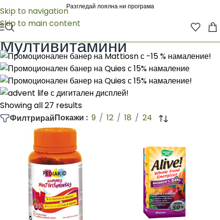
Разгледай лоялна ни програма
Skip to navigation
Skip to main content
Начало
/
Natures way
/
ПО КАТЕГОРИЯ
/
Мултивитамини
Мултивитамини
Showing all 27 results
Покажи
9
12
18
24
Филтрирай