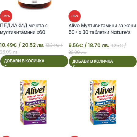
-21%
-15%
ПЕДИАКИД мечета с
Alive Мултивитамини за жени
мултивитамини х60
50+ x 30 таблетки Nature’s
Way
10.49
€
/ 20.52 лв.
9.56
€
/ 18.70 лв.
13.34
€
/
11.25
€
/
10
9
26.09 лв.
22.00 лв.
ДОБАВИ В КОЛИЧКА
ДОБАВИ В КОЛИЧКА