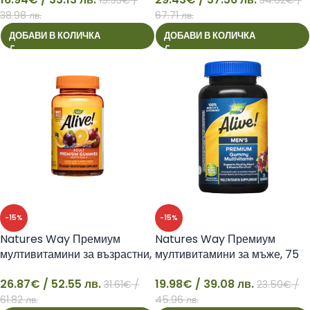
16
29
38.98 лв.
67.71 лв.
ДОБАВИ В КОЛИЧКА
ДОБАВИ В КОЛИЧКА
-15%
-15%
Natures Way Премиум
Natures Way Премиум
мултивитамини за възрастни,
мултивитамини за мъже, 75
90 желирани таблетки –
желирани таблетки-Alive
26.87
€
/ 52.55 лв.
19.98
€
/ 39.08 лв.
Алайв!
31.61
€
/
23.50
€
/
26
19
61.82 лв.
45.96 лв.