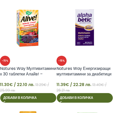
-15%
-15%
Natures Way Мултивитамини
Natures Way Енергизиращи
х 30 таблетки Алайв! –
мултивитамини за диабетици
Nature’s Way
– Alpha betic®, 30 таблетки
11.30
€
/ 22.10 лв.
11.39
€
/ 22.28 лв.
13.29
€
/
13.40
€
/
11
11
25.99 лв.
26.21 лв.
ДОБАВИ В КОЛИЧКА
ДОБАВИ В КОЛИЧКА