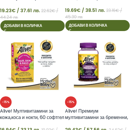
добавено желязо), 90
19.69
€
/ 38.51 лв.
19.23
€
/ 37.61 лв.
капсули Nature’s Way
23.16
€
/
22.62
€
/
19
19
45.30 лв.
44.24 лв.
ДОБАВИ В КОЛИЧКА
ДОБАВИ В КОЛИЧКА
-15%
-15%
Alive! Мултивитамини за
Alive! Премиум
кожа,коса и нокти, 60 софтгел
мултивитамини за бременни,
капсули
75 желирани таблетки
16.94
€
/ 33.13 лв.
29.43
€
/ 57.56 лв.
19.93
€
/
34.62
€
/