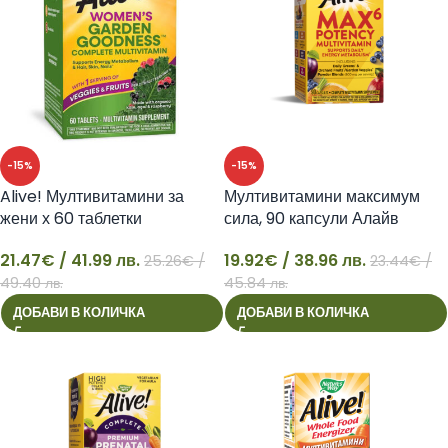
-15%
-15%
Alive! Мултивитамини за
Мултивитамини максимум
жени х 60 таблетки
сила, 90 капсули Алайв
21.47
€
/ 41.99 лв.
19.92
€
/ 38.96 лв.
25.26
€
/
23.44
€
/
21
19
49.40 лв.
45.84 лв.
ДОБАВИ В КОЛИЧКА
ДОБАВИ В КОЛИЧКА