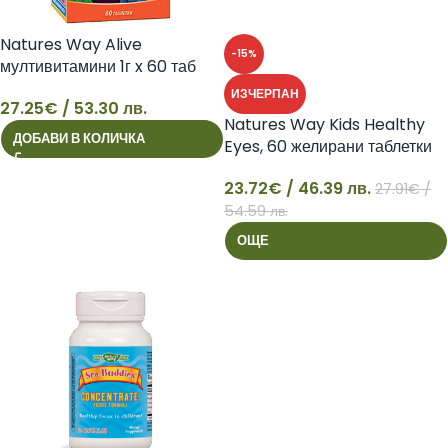
Natures Way Alive
-15%
мултивитамини 1г x 60 таб
ИЗЧЕРПАН
27.25
€
/ 53.30 лв.
27
Natures Way Kids Healthy
ДОБАВИ В КОЛИЧКА
Eyes, 60 желирани таблетки
23.72
€
/ 46.39 лв.
27.91
€
/
23
54.59 лв.
ОЩЕ