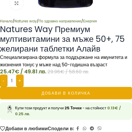
Click to enlarge
Начало
/
Natures way
/
По здравно направление
/
Енергия
Natures Way Премиум
мултивитамини за мъже 50+, 75
желирани таблетки Алайв
Специализирана формула за поддържане на имунитета и
жизнения тонус у мъже над 50-годишна възраст
25.47
€
/ 49.81 лв.
29.96
€
/ 58.60 лв.
-
+
ДОБАВИ В КОЛИЧКА
Купи този продукт и получи
25
Точки
- на стойност
0.13
€
/
0.25 лв.
Добави в любими
Сподели в: