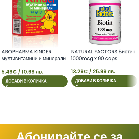
ABOPHARMA KINDER
NATURAL FACTORS Биотин
мултивитамини и минерали
1000mcg x 90 caps
за деца х 30 tabl
13.29
€
/ 25.99 лв.
5.46
€
/ 10.68 лв.
5
13
ДОБАВИ В КОЛИЧКА
ДОБАВИ В КОЛИЧКА
Абонирайте се за