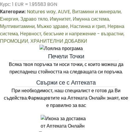
Курс: 1 EUR = 1.95583 BGN
Категории:
Natures way
,
ALIVE
,
Витамини и минерали
,
Енергия
,
Здраво тяло
,
Имунитет
,
Имунна система
,
Мултивитамини
,
Мъжко здраве
,
Настинка и грип
,
Нервна
система
,
Нервност, безсъние и напрежение - възрастни
,
ПРОМОЦИИ
,
ХРАНИТЕЛНИ ДОБАВКИ
Печели Точки
Всяка твоя поръчка ти носи точки, с които можеш да
приспаднеш стойността на следващата си поръчка.
Свържи се с Аптеката
При необходимост, наш специалист е готов да Ви
съдейства.Фармацевтите на
Аптеката Онлайн
знаят, кое
е правилно за вас