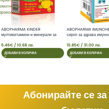
ABOPHARMA KINDER
ABOPHARMA IMUNOHE
мултивитамини и минерали за
сироп за здрава имунн
деца х 30 tabl
100ml
5.46
€
/ 10.68 лв.
15.85
€
/ 31.00 лв.
5
15
ДОБАВИ В КОЛИЧКА
ДОБАВИ В КОЛИЧКА
Абонирайте се за