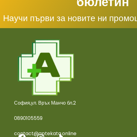
бюлетин
Научи първи за новите ни промо
София,ул. Връх Манчо бл.2
0890105559
contact@aptekata.online