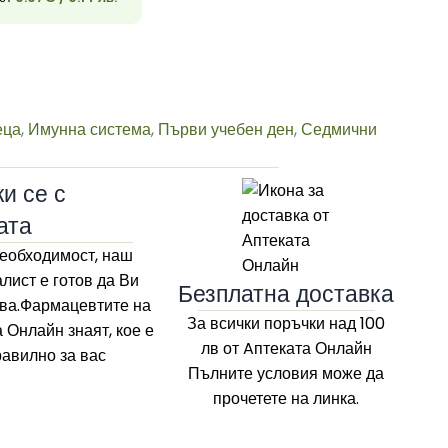
33
еца
,
Имунна система
,
Първи учебен ден
,
Седмични
и се с
ата
еобходимост, наш
лист е готов да Ви
Безплатна доставка
ва.Фармацевтите на
За всички поръчки над 100
а Онлайн
знаят, кое е
лв
от Aптеката Онлайн
равилно за вас
Пълните условия може да
прочетете на линка.