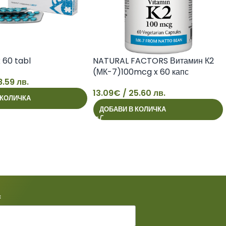
 60 tabl
NATURAL FACTORS Витамин К2
(МК-7)100mcg x 60 капс
8.59 лв.
13.09
€
/ 25.60 лв.
 КОЛИЧКА
13
ДОБАВИ В КОЛИЧКА
*