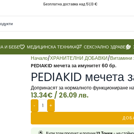
Безплатна доставка над 51,13 €
А И БЕБЕ
МЕДИЦИНСКА ТЕХНИКА
СЕКСУАЛНО ЗДРАВЕ
Начало
/
ХРАНИТЕЛНИ ДОБАВКИ
/
Витамини 
PEDIAKID мечета за имунитет 60 бр.
PEDIAKID мечета з
Допринасят за нормалното функциониране на
13.34
€
/ 26.09 лв.
-
+
ДОБ
Купи този продукт и получи
13
Точки
- на стойн