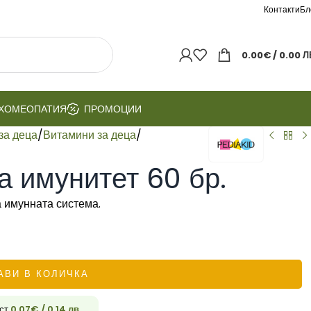
Контакти
Бл
0.00
€
/ 0.00 Л
ХОМЕОПАТИЯ
ПРОМОЦИИ
за деца
/
Витамини за деца
/
а имунитет 60 бр.
 имунната система.
АВИ В КОЛИЧКА
ост
0.07
€
/ 0.14 лв.