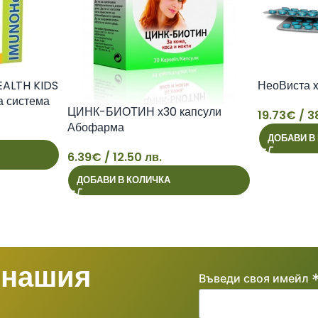
ALTH KIDS
НеоВиста x
а система
ЦИНК-БИОТИН х30 капсули
19.73
€
/ 3
Абофарма
ДОБАВИ В
19
6.39
€
/ 12.50 лв.
6
ДОБАВИ В КОЛИЧКА
 нашия
Въведи своя имейл