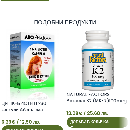
ПОДОБНИ ПРОДУКТИ
NATURAL FACTORS
Витамин К2 (МК-7)100mcg
ЦИНК-БИОТИН х30
x 60 капс
капсули Абофарма
13.09
€
/ 25.60 лв.
13
6.39
€
/ 12.50 лв.
ДОБАВИ В КОЛИЧКА
6