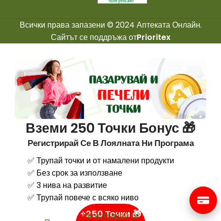
Всички права запазени © 2024 Аптеката Онлайн.
Сайтът се поддръжа от
Prioritex
Вземи 250 Точки Бонус 🎁
Регистрирай Се В Лоялната Ни Програма
✅ Трупай точки и от намалени продукти
✅ Без срок за използване
✅ 3 нива на развитие
✅ Трупай повече с всяко ниво
+250 Точки 🎁
Регистрирай се