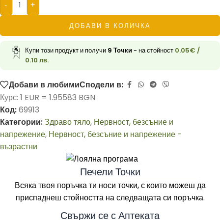
-
+
ДОБАВИ В КОЛИЧКА
Купи този продукт и получи
9
Точки
- на стойност
0.05
€
/
0.10 лв.
Добави в любими
Сподели в:
Курс: 1 EUR = 1.95583 BGN
Код:
69913
Категории:
Здраво тяло
,
Нервност, безсъние и
напрежение
,
Нервност, безсъние и напрежение -
възрастни
Печели Точки
Всяка твоя поръчка ти носи точки, с които можеш да
приспаднеш стойността на следващата си поръчка.
Свържи се с Аптеката