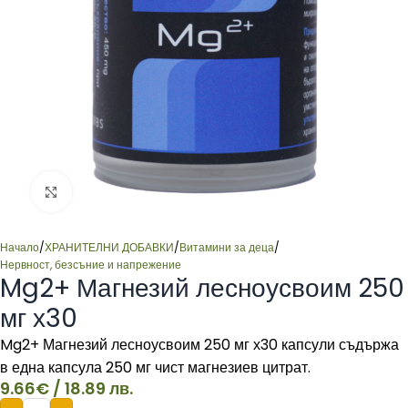
Click to enlarge
Начало
/
ХРАНИТЕЛНИ ДОБАВКИ
/
Витамини за деца
/
Нервност, безсъние и напрежение
Mg2+ Магнезий лесноусвоим 250
мг х30
Mg2+ Магнезий лесноусвоим 250 мг х30 капсули съдържа
в една капсула 250 мг чист магнезиев цитрат.
9.66
€
/ 18.89 лв.