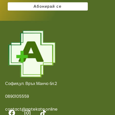
София,ул. Връх Манчо бл.2
0890105559
contact@aptekata.online