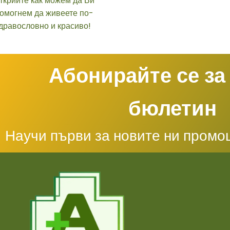
Абонирайте се за
бюлетин
Научи първи за новите ни промо