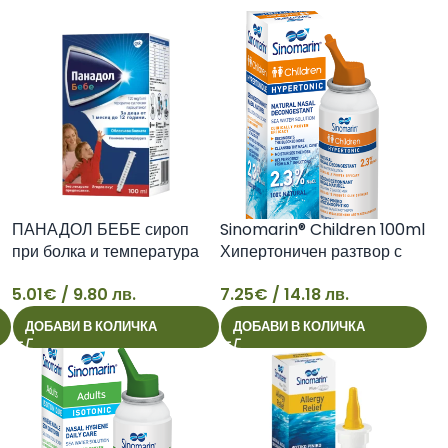
33
ПАНАДОЛ БЕБЕ сироп
Sinomarin® Children 100ml
при болка и температура
Хипертоничен разтвор с
120 мг/5 мл 100 мл
морска вода (2,3% NaCl)
5.01
€
/ 9.80 лв.
7.25
€
/ 14.18 лв.
5
7
ДОБАВИ В КОЛИЧКА
ДОБАВИ В КОЛИЧКА