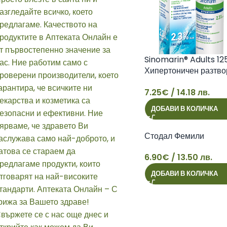
Sinomarin® Adults 12
Хипертоничен разтво
морска вода (2,3% Na
7.25
€
/ 14.18 лв.
7
ДОБАВИ В КОЛИЧКА
Стодал Фемили
6.90
€
/ 13.50 лв.
ДОБАВИ В КОЛИЧКА
6