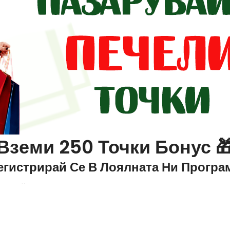
Вземи 250 Точки Бонус 
егистрирай Се В Лоялната Ни Програ
Трупай точки и от намалени продукти
Без срок за използване
+250 Точки 🎁
3 нива на развитие
Трупай повече с всяко ниво