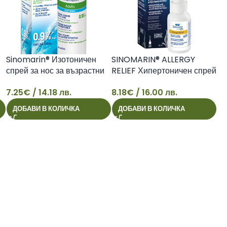
Sinomarin® Изотоничен
SINOMARIN® ALLERGY
спрей за нос за възрастни
RELIEF Хипертоничен спрей
125ml
при алергичен ринит 30мл
7.25
€
/ 14.18 лв.
8.18
€
/ 16.00 лв.
7
8
ДОБАВИ В КОЛИЧКА
ДОБАВИ В КОЛИЧКА