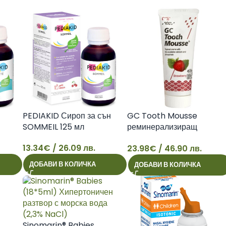
PEDIAKID Сироп за сън
GC Tooth Mousse
SOMMEIL 125 мл
реминерализиращ
дентален крем ягода, без
13.34
€
/ 26.09 лв.
23.98
€
/ 46.90 лв.
захар x40 г
13
23
ДОБАВИ В КОЛИЧКА
ДОБАВИ В КОЛИЧКА
Sinomarin® Babies