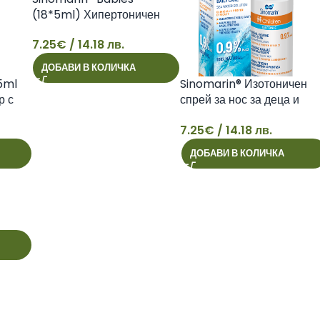
(18*5ml) Хипертоничен
разтвор с морска вода
7.25
€
/ 14.18 лв.
(2,3% NaCl)
7
ДОБАВИ В КОЛИЧКА
5ml
Sinomarin® Изотоничен
р с
спрей за нос за деца и
Cl)
бебета 100ml
7.25
€
/ 14.18 лв.
7
ДОБАВИ В КОЛИЧКА