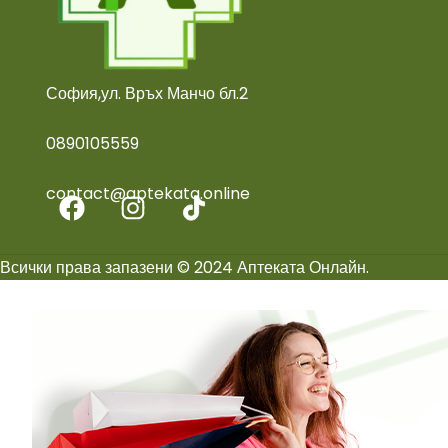
София,ул. Връх Манчо бл.2
0890105559
contact@aptekata.online
Всички права запазени © 2024 Аптеката Онлайн.