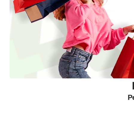
Р
✅ 
✅ 
✅ 
✅ 