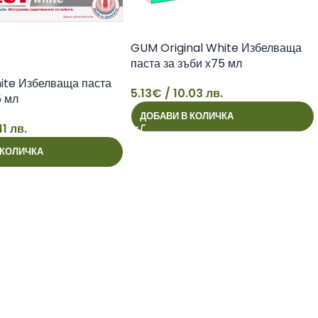
GUM Original White Избелваща
паста за зъби х75 мл
ite Избелваща паста
5.13
€
/ 10.03 лв.
5 мл
5
ДОБАВИ В КОЛИЧКА
41 лв.
 КОЛИЧКА