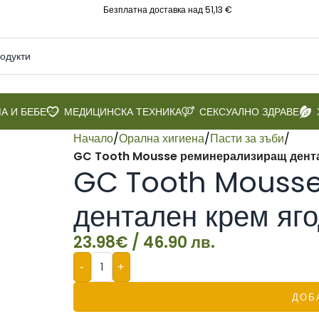
Безплатна доставка над 51,13 €
А И БЕБЕ
МЕДИЦИНСКА ТЕХНИКА
СЕКСУАЛНО ЗДРАВЕ
Начало
/
Орална хигиена
/
Пасти за зъби
/
GC Tooth Mousse реминерализиращ дентале
GC Tooth Mousse
дентален крем яго
23.98
€
/ 46.90 лв.
-
+
ДОБ