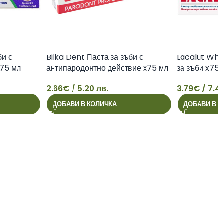
и с
Bilka Dent Паста за зъби с
Lacalut Wh
х75 мл
антипародонтно действие х75 мл
за зъби x7
2.66
€
/ 5.20 лв.
3.79
€
/ 7.
2
3
ДОБАВИ В КОЛИЧКА
ДОБАВИ В