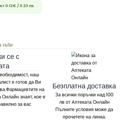
ост
0.12
€
/ 0.23 лв.
33
а зъби
и се с
ата
еобходимост, наш
лист е готов да Ви
Безплатна доставка
ва.Фармацевтите на
За всички поръчки над 100
а Онлайн
знаят, кое е
лв
от Aптеката Онлайн
равилно за вас
Пълните условия може да
прочетете на линка.