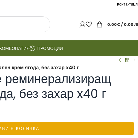
Контакти
Бл
0.00
€
/ 0.00 Л
ХОМЕОПАТИЯ
ПРОМОЦИИ
н крем ягода, без захар x40 г
 реминерализиращ
да, без захар x40 г
АВИ В КОЛИЧКА