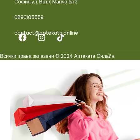
София,ул. Връх Манчо бл.2
0890105559
contact@aptekata.online
Всички права запазени © 2024 Аптеката Онлайн.