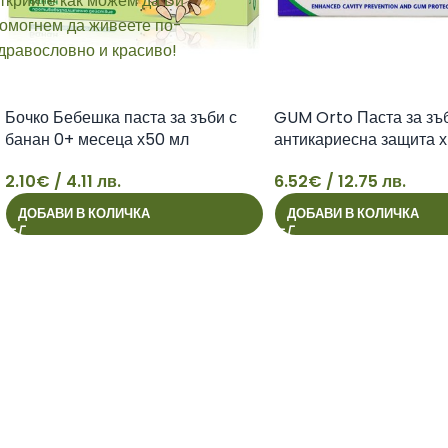
Бочко Бебешка паста за зъби с
GUM Orto Паста за зъб
банан 0+ месеца х50 мл
антикариесна защита 
2.10
€
/ 4.11 лв.
6.52
€
/ 12.75 лв.
2
6
ДОБАВИ В КОЛИЧКА
ДОБАВИ В КОЛИЧКА