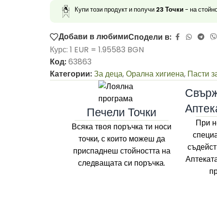
Купи този продукт и получи
23
Точки
- на стойн
Добави в любими
Сподели в:
Курс: 1 EUR = 1.95583 BGN
Код:
63863
Категории:
За деца
,
Орална хигиена
,
Пасти з
Свърж
Аптек
Печели Точки
При н
Всяка твоя поръчка ти носи
специа
точки, с които можеш да
съдейст
приспаднеш стойността на
Аптекат
следващата си поръчка.
п