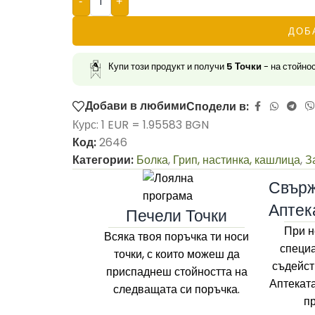
-
+
ДОБ
Купи този продукт и получи
5
Точки
- на стойно
Добави в любими
Сподели в:
Курс: 1 EUR = 1.95583 BGN
Код:
2646
Категории:
Болка
,
Грип, настинка, кашлица
,
З
Свърж
Аптек
Печели Точки
При н
Всяка твоя поръчка ти носи
специа
точки, с които можеш да
съдейст
приспаднеш стойността на
Аптекат
следващата си поръчка.
п