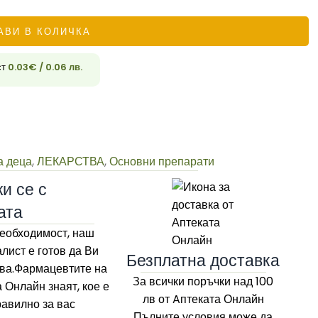
АВИ В КОЛИЧКА
33
ст
0.03
€
/ 0.06 лв.
а деца
,
ЛЕКАРСТВА
,
Основни препарати
и се с
ата
еобходимост, наш
лист е готов да Ви
Безплатна доставка
ва.Фармацевтите на
За всички поръчки над 100
а Онлайн
знаят, кое е
лв
от Aптеката Онлайн
равилно за вас
Пълните условия може да