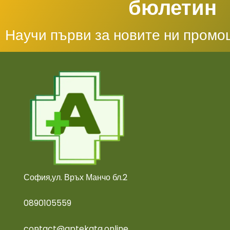
бюлетин
Научи първи за новите ни промо
София,ул. Връх Манчо бл.2
0890105559
contact@aptekata.online