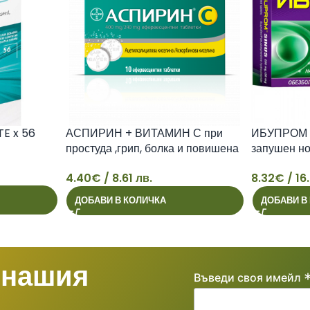
E x 56
АСПИРИН + ВИТАМИН С при
ИБУПРОМ С
простуда ,грип, болка и повишена
запушен но
температура ефервесцентни
табл. х 24
4.40
€
/ 8.61 лв.
8.32
€
/ 16
таблетки х 10
4
8
ДОБАВИ В КОЛИЧКА
ДОБАВИ В
 нашия
Въведи своя имейл