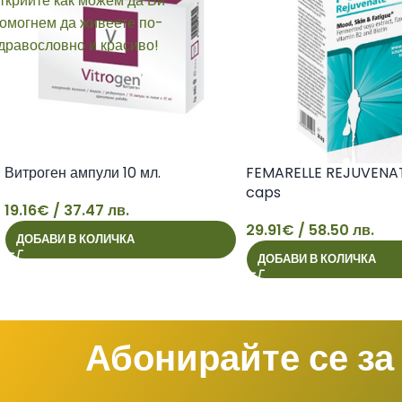
Витроген ампули 10 мл.
FEMARELLE REJUVENAT
caps
19.16
€
/ 37.47 лв.
29.91
€
/ 58.50 лв.
ДОБАВИ В КОЛИЧКА
19
29
ДОБАВИ В КОЛИЧКА
Абонирайте се за