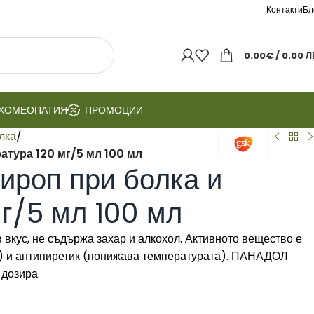
Контакти
Бл
0.00
€
/ 0.00 Л
ХОМЕОПАТИЯ
ПРОМОЦИИ
лка
/
тура 120 мг/5 мл 100 мл
роп при болка и
г/5 мл 100 мл
вкус, не съдържа захар и алкохол. Активното вещество е
) и антипиретик (понижава температурата). ПАНАДОЛ
 дозира.