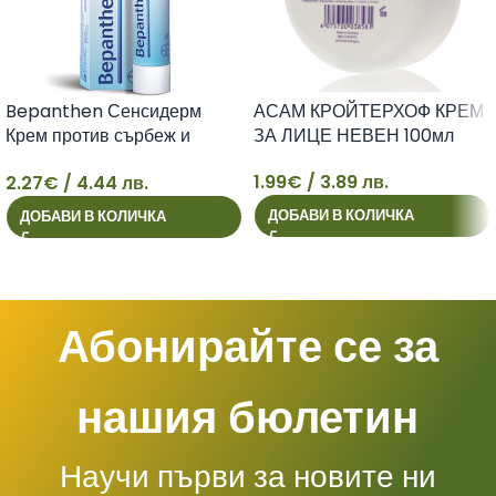
Bepanthen Сенсидерм
АСАМ КРОЙТЕРХОФ КРЕМ
Крем против сърбеж и
ЗА ЛИЦЕ НЕВЕН 100мл
зачервяване x20 г Bayer
1.99
€
/ 3.89 лв.
2.27
€
/ 4.44 лв.
2
1
ДОБАВИ В КОЛИЧКА
ДОБАВИ В КОЛИЧКА
Абонирайте се за
нашия бюлетин
Научи първи за новите ни