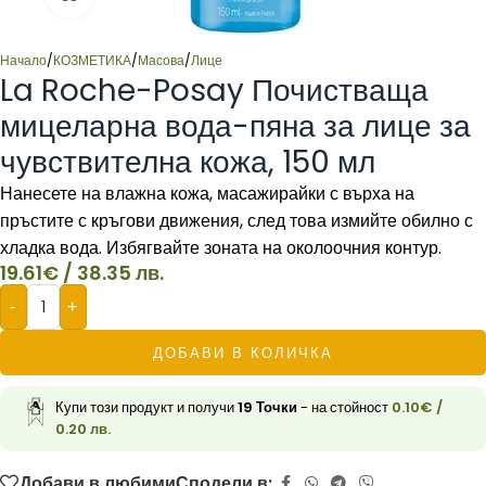
Начало
/
КОЗМЕТИКА
/
Масова
/
Лице
La Roche-Posay Почистваща
мицеларна вода-пяна за лице за
чувствителна кожа, 150 мл
Нанесете на влажна кожа, масажирайки с върха на
пръстите с кръгови движения, след това измийте обилно с
хладка вода. Избягвайте зоната на околоочния контур.
19.61
€
/ 38.35 лв.
-
+
ДОБАВИ В КОЛИЧКА
Купи този продукт и получи
19
Точки
- на стойност
0.10
€
/
0.20 лв.
Добави в любими
Сподели в: