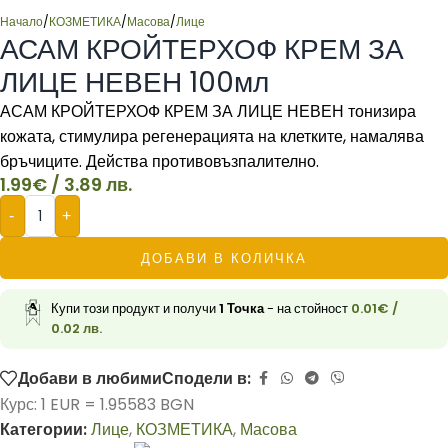
Начало
/
КОЗМЕТИКА
/
Масова
/
Лице
АСАМ КРОЙТЕРХОФ КРЕМ ЗА
ЛИЦЕ НЕВЕН 100мл
АСАМ КРОЙТЕРХОФ КРЕМ ЗА ЛИЦЕ НЕВЕН тонизира
кожата, стимулира регенерацията на клетките, намалява
бръчиците. Действа противовъзпалително.
1.99
€
/ 3.89 лв.
-
+
ДОБАВИ В КОЛИЧКА
Купи този продукт и получи
1
Точка
- на стойност
0.01
€
/
0.02 лв.
Добави в любими
Сподели в:
Курс: 1 EUR = 1.95583 BGN
Категории:
Лице
,
КОЗМЕТИКА
,
Масова