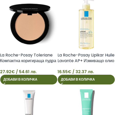
La Roche-Posay Toleriane
La Roche-Posay Lipikar Huile
Компактна коригираща пудра
Lavante AP+ Измиващо олио
за лице за смесена и мазна
за тяло за суха и много суха
27.92
€
/ 54.61 лв.
16.55
€
/ 32.37 лв.
кожа, нюанс 13, 9.5 г
кожа против раздразнения,
27
16
3337872412059
400 мл 3337875656764
ДОБАВИ В КОЛИЧКА
ДОБАВИ В КОЛИЧКА