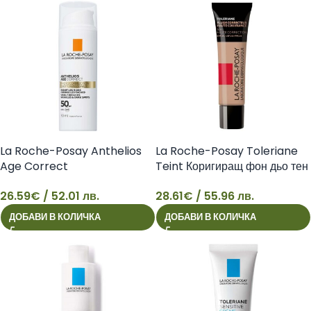
La Roche-Posay Anthelios
La Roche-Posay Toleriane
Age Correct
Teint Коригиращ фон дьо тен
Противостареещ
флуид за чувствителна кожа
26.59
€
/ 52.01 лв.
28.61
€
/ 55.96 лв.
слънцезащитен крем за лице
SPF25, нюанс 13, 30 мл
26
28
SPF50 50 мл 3337875761031
3337875863964
ДОБАВИ В КОЛИЧКА
ДОБАВИ В КОЛИЧКА