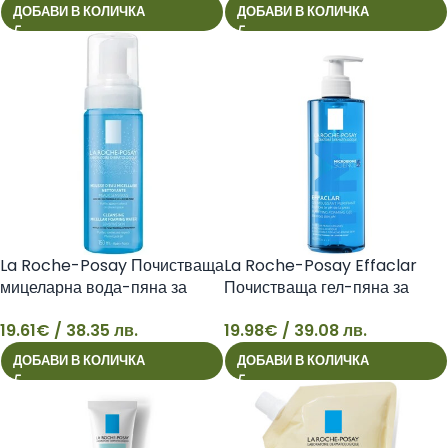
тяло за раздразнена кожа,
ДОБАВИ В КОЛИЧКА
ДОБАВИ В КОЛИЧКА
100 мл 3337875816847
La Roche-Posay Почистваща
La Roche-Posay Effaclar
мицеларна вода-пяна за
Почистваща гел-пяна за
лице за чувствителна кожа,
лице за мазна и чувствителна
19.61
€
/ 38.35 лв.
19.98
€
/ 39.08 лв.
150 мл
кожа х400 мл
19
19
ДОБАВИ В КОЛИЧКА
ДОБАВИ В КОЛИЧКА