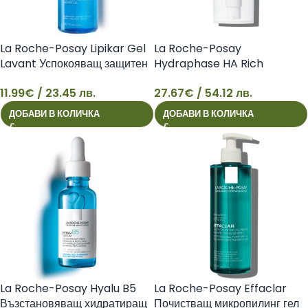
La Roche-Posay Lipikar Gel
La Roche-Posay
Lavant Успокояващ защитен
Hydraphase HA Rich
душ гел за лице и тяло за
Интензивен хидратиращ крем
11.99
€
/ 23.45 лв.
27.67
€
/ 54.12 лв.
чувствителна и суха кожа,
за суха кожа, 50 мл
11
27
400 мл 3337872418785
3337875731409
ДОБАВИ В КОЛИЧКА
ДОБАВИ В КОЛИЧКА
La Roche-Posay Hyalu B5
La Roche-Posay Effaclar
Възстановяващ хидратиращ
Почистващ микропилинг гел