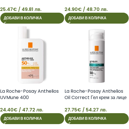
Слънцезащитен лосион за
Слънцезащитен флуид
25.47
€
/ 49.81 лв.
24.90
€
/ 48.70 лв.
деца за влажна или суха кожа
SPF50+ 50 мл
25
24
SPF50+ 200 мл
3337875797597
ДОБАВИ В КОЛИЧКА
ДОБАВИ В КОЛИЧКА
3337875845489
La Roche-Posay Anthelios
La Roche-Posay Anthelios
UVMune 400
Oil Correct Гел крем за лице
Слънцезащитен тониран
за ежедневна фотопротекция
24.40
€
/ 47.72 лв.
27.75
€
/ 54.27 лв.
флуид SPF50+ 50 мл
и фотокорекция SPF50+ 50
24
27
3337875797641
мл 3337875797467
ДОБАВИ В КОЛИЧКА
ДОБАВИ В КОЛИЧКА