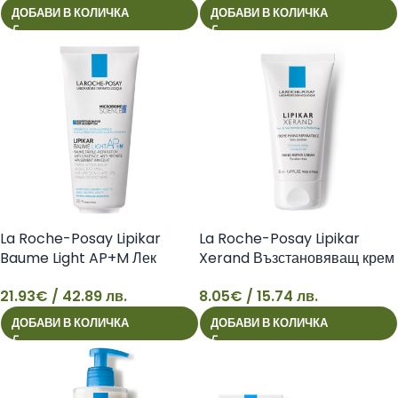
сърбеж, еко опаковка, 200 мл
ДОБАВИ В КОЛИЧКА
ДОБАВИ В КОЛИЧКА
3337875763790
La Roche-Posay Lipikar
La Roche-Posay Lipikar
Baume Light AP+M Лек
Xerand Възстановяващ крем
успокояващ балсам за лице и
за ръце за суха и много суха
21.93
€
/ 42.89 лв.
8.05
€
/ 15.74 лв.
тяло за суха и атопична кожа
кожа, 50 мл 3337872412684
21
8
против сърбеж, 200 мл
ДОБАВИ В КОЛИЧКА
ДОБАВИ В КОЛИЧКА
3337875803847