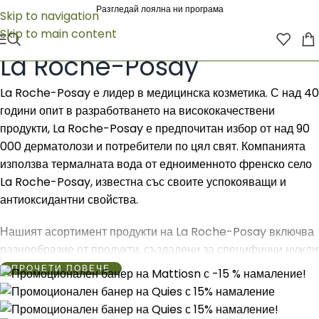
Разгледай лоялна ни програма
Skip to navigation
Skip to main content
Начало
/
La Roche-Posay
La Roche-Posay
La Roche-Posay е лидер в медицинска козметика. С над 40
години опит в разработването на висококачествени
продукти, La Roche-Posay е предпочитан избор от над 90
000 дерматолози и потребители по цял свят. Компанията
използва термалната вода от едноименното френско село
La Roche-Posay, известна със своите успокояващи и
антиоксидантни свойства.
Нашият асортимент продукти на La Roche-Posay включва
разнообразие от продукти, създадени за специфични нужди
на кожата. Продуктите са обогатени с термална вода и
ПРОЧЕТИ ПОВЕЧЕ
активни съставки, които осигуряват хидратация,
успокояване, защита и подхранване, дори за най-