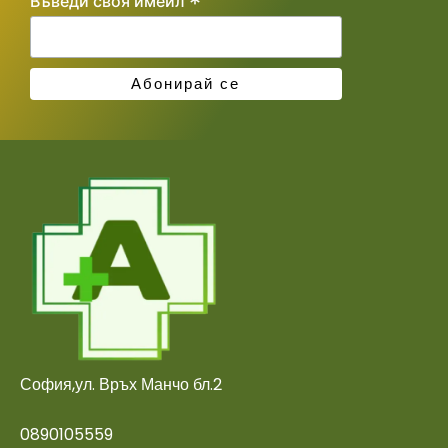
*
Въведи своя имейл
София,ул. Връх Манчо бл.2
0890105559