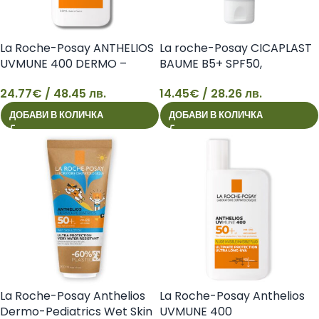
La Roche-Posay ANTHELIOS
La roche-Posay CICAPLAST
UVMUNE 400 DERMO –
BAUME B5+ SPF50,
PEDIATRICS Невидим флуид
УЛТРАВЪЗСТАНОВЯВАЩ
24.77
€
/ 48.45 лв.
14.45
€
/ 28.26 лв.
за защита от слънце за деца
ЗАЩИТЕН УСПОКОЯВАЩ
24
14
SPF 50+, 50 мл
БАЛСАМ, 40 мл
ДОБАВИ В КОЛИЧКА
ДОБАВИ В КОЛИЧКА
3337875886307
3337875876940
La Roche-Posay Anthelios
La Roche-Posay Anthelios
Dermo-Pediatrics Wet Skin
UVMUNE 400