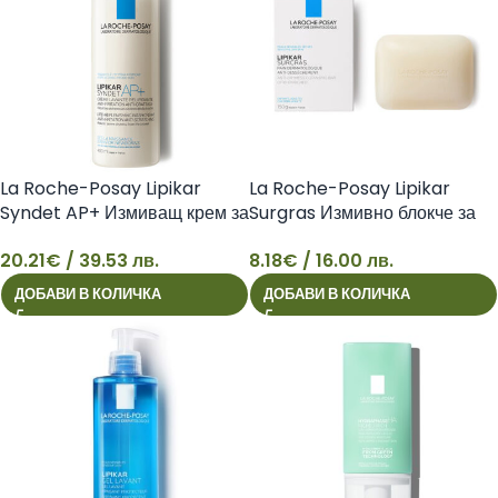
La Roche-Posay Lipikar
La Roche-Posay Lipikar
Syndet AP+ Измиващ крем за
Surgras Измивно блокче за
лице и тяло за суха и
лице и тяло за суха и
20.21
€
/ 39.53 лв.
8.18
€
/ 16.00 лв.
атопична кожа против
чувствителна кожа против
20
8
раздразнения и сърбеж, 400
сухота, 150 г 3433422404533
ДОБАВИ В КОЛИЧКА
ДОБАВИ В КОЛИЧКА
мл 3337875537315