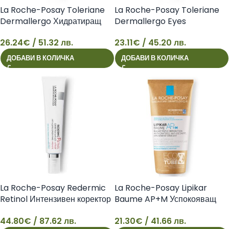
La Roche-Posay Toleriane
La Roche-Posay Toleriane
Dermallergo Хидратиращ
Dermallergo Eyes
флуид за лице и кожа
Хидратиращ крем за
26.24
€
/ 51.32 лв.
23.11
€
/ 45.20 лв.
склонна към алергии, 40 мл
околоочен контур и кожа
26
23
3337875757669
склонна към алергии, 20 мл
ДОБАВИ В КОЛИЧКА
ДОБАВИ В КОЛИЧКА
3337875757515
La Roche-Posay Redermic
La Roche-Posay Lipikar
Retinol Интензивен коректор
Baume AP+M Успокояващ
против изразени бръчки, 30
балсам за лице и тяло за суха
44.80
€
/ 87.62 лв.
21.30
€
/ 41.66 лв.
мл 3337875660549
и атопична кожа против
44
21