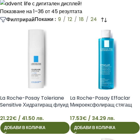
чувствителната кожа.
Показване на 1–36 от 45 резултата
Изберете продуктите, които са ви нужни и се възползвайте
Покажи
9
12
18
24
Филтрирай
от безплатна доставка на поръчка над 100.00 лв. в Аптеката
Онлайн!
La Roche-Posay Toleriane
La Roche-Posay Effaclar
Sensitive Хидратиращ флуид
Микроексфолиращ стягащ
за лице за чувствителна кожа,
лосион за лице за мазна и
21.22
€
/ 41.50 лв.
17.53
€
/ 34.29 лв.
40 мл 3337875588676
чувствителна кожа, 200 мл
21
17
ДОБАВИ В КОЛИЧКА
ДОБАВИ В КОЛИЧКА