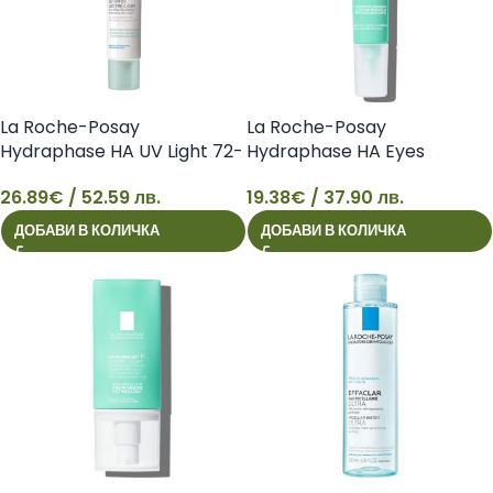
La Roche-Posay
La Roche-Posay
Hydraphase HA UV Light 72-
Hydraphase HA Eyes
часова хидратираща грижа за
Интензивен хидратиращ
26.89
€
/ 52.59 лв.
19.38
€
/ 37.90 лв.
изпълнена и сияеща кожа
околоочен крем против
26
19
SPF25, 40 мл 3337875846110
подпухване, 15 мл
ДОБАВИ В КОЛИЧКА
ДОБАВИ В КОЛИЧКА
3337872412646