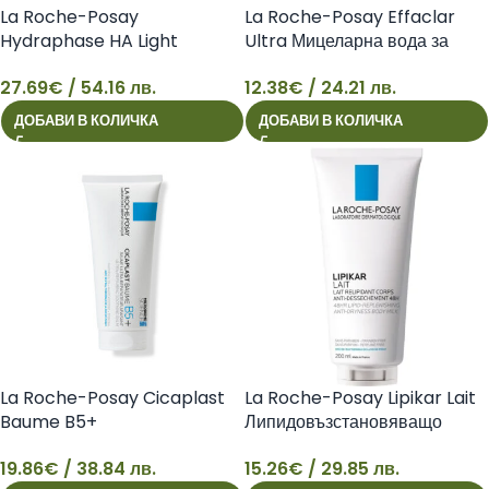
La Roche-Posay
La Roche-Posay Effaclar
Hydraphase HA Light
Ultra Мицеларна вода за
Интензивен хидратиращ крем
лице за мазна и чувствителна
27.69
€
/ 54.16 лв.
12.38
€
/ 24.21 лв.
за нормална и смесена кожа,
кожа, 200 мл
27
12
50 мл 3337875731638
3433422408357
ДОБАВИ В КОЛИЧКА
ДОБАВИ В КОЛИЧКА
La Roche-Posay Cicaplast
La Roche-Posay Lipikar Lait
Baume B5+
Липидовъзстановяващо
Ултравъзстановяващ
мляко за тяло 200 мл
19.86
€
/ 38.84 лв.
15.26
€
/ 29.85 лв.
успокояващ балсам за лице и
19
15