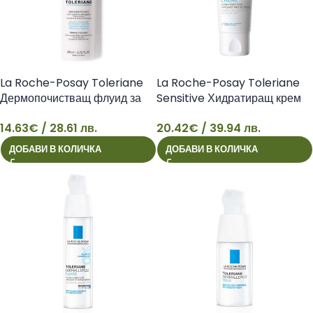
La Roche-Posay Toleriane
La Roche-Posay Toleriane
Дермопочистващ флуид за
Sensitive Хидратиращ крем
лице за чувствителна кожа,
за лице за чувствителна кожа,
14.63
€
/ 28.61 лв.
20.42
€
/ 39.94 лв.
200 мл 3433422406599
40 мл 3337875578486
14
20
ДОБАВИ В КОЛИЧКА
ДОБАВИ В КОЛИЧКА