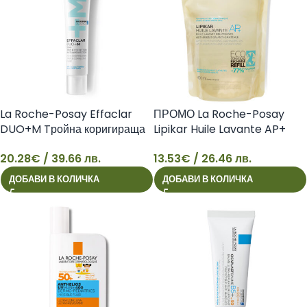
La Roche-Posay Effaclar
ПРОМО La Roche-Posay
DUO+M Tройна коригираща
Lipikar Huile Lavante AP+
грижа срещу изразени
Измиващо олио за лице и
20.28
€
/ 39.66 лв.
13.53
€
/ 26.46 лв.
несъвършенства за мазна
тяло за суха до много суха
20
13
кожа, склонна към акне, 40
кожа против раздразнения
ДОБАВИ В КОЛИЧКА
ДОБАВИ В КОЛИЧКА
мл 3337875863377
EKO ОПАКОВКА, 400 мл
3337875735759