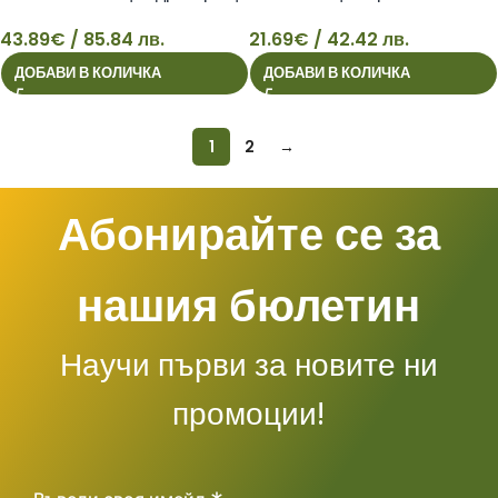
серум за лице за всеки тип
за лице и тяло за мазна и
43.89
€
/ 85.84 лв.
21.69
€
/ 42.42 лв.
кожа против бръчки, 30 мл
акнеична кожа, 400 мл
43
21
3337875583626
3337875708289
ДОБАВИ В КОЛИЧКА
ДОБАВИ В КОЛИЧКА
1
2
→
Абонирайте се за
нашия бюлетин
Научи първи за новите ни
промоции!