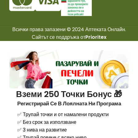
Всички права запазени © 2024 Аптеката Онлайн.
Сайтът се поддръжа от
Prioritex
Вземи 250 Точки Бонус 🎁
Регистрирай Се В Лоялната Ни Програма
✅ Трупай точки и от намалени продукти
✅ Без срок за използване
✅ 3 нива на развитие
✅ Трупай повече с всяко ниво