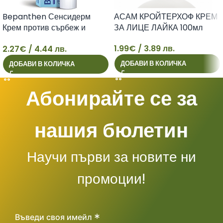
Bepanthen Сенсидерм
АСАМ КРОЙТЕРХОФ КРЕМ
Крем против сърбеж и
ЗА ЛИЦЕ ЛАЙКА 100мл
зачервяване x20 г Bayer
1.99
€
/ 3.89 лв.
2.27
€
/ 4.44 лв.
2
1
ДОБАВИ В КОЛИЧКА
ДОБАВИ В КОЛИЧКА
Абонирайте се за
нашия бюлетин
Научи първи за новите ни
промоции!
*
Въведи своя имейл