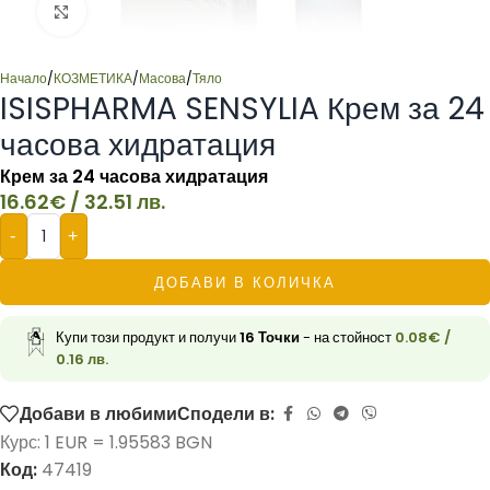
Click to enlarge
Начало
/
КОЗМЕТИКА
/
Масова
/
Тяло
ISISPHARMA SENSYLIA Крем за 24
часова хидратация
Крем за 24 часова хидратация
16.62
€
/ 32.51 лв.
-
+
ДОБАВИ В КОЛИЧКА
Купи този продукт и получи
16
Точки
- на стойност
0.08
€
/
0.16 лв.
Добави в любими
Сподели в:
Курс: 1 EUR = 1.95583 BGN
Код:
47419