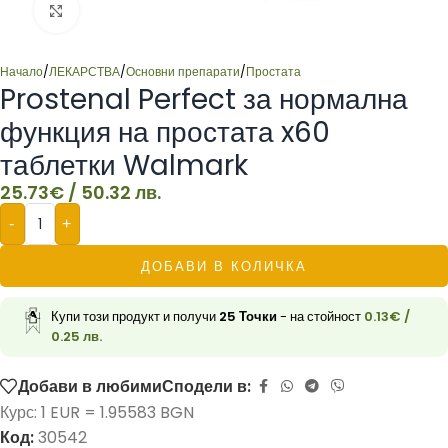
Click to enlarge
Начало
/
ЛЕКАРСТВА
/
Основни препарати
/
Простата
Prostenal Perfect за нормална
функция на простата x60
таблетки Walmark
25.73
€
/ 50.32 лв.
-
+
ДОБАВИ В КОЛИЧКА
Купи този продукт и получи
25
Точки
- на стойност
0.13
€
/
0.25 лв.
Добави в любими
Сподели в:
Курс: 1 EUR = 1.95583 BGN
Код:
30542