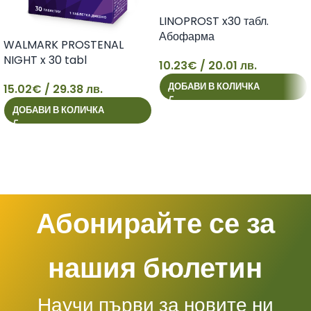
LINOPROST x30 табл.
Абофарма
WALMARK PROSTENAL
NIGHT x 30 tabl
10.23
€
/ 20.01 лв.
10
ДОБАВИ В КОЛИЧКА
15.02
€
/ 29.38 лв.
15
ДОБАВИ В КОЛИЧКА
Абонирайте се за
нашия бюлетин
Научи първи за новите ни