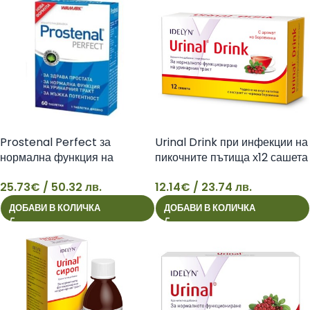
Prostenal Perfect за
Urinal Drink при инфекции на
нормална функция на
пикочните пътища х12 сашета
простата x60 таблетки
Walmark
25.73
€
/ 50.32 лв.
12.14
€
/ 23.74 лв.
Walmark
25
12
ДОБАВИ В КОЛИЧКА
ДОБАВИ В КОЛИЧКА