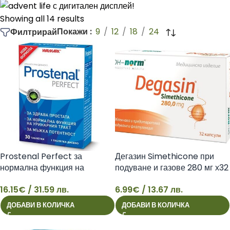
натоварване или когато просто искаш да държиш
организма си в баланс.
Showing all 14 results
Покажи
9
12
18
24
Филтрирай
Ако търсиш марка, която е практична, разбираема и
ориентирана към реалните нужди, Walmark е точният
избор.
Prostenal Perfect за
Дегазин Simethicone при
нормална функция на
подуване и газове 280 мг х32
простата x30 таблетки
капсули Walmark
16.15
€
/ 31.59 лв.
6.99
€
/ 13.67 лв.
Walmark
16
6
ДОБАВИ В КОЛИЧКА
ДОБАВИ В КОЛИЧКА