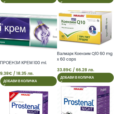
Валмарк Коензим Q10 60 mg
x 60 caps
ПРОЕНЗИ КРЕМ 100 ml.
33.89
€
/ 66.28 лв.
33
9.38
€
/ 18.35 лв.
ДОБАВИ В КОЛИЧКА
ДОБАВИ В КОЛИЧКА
9