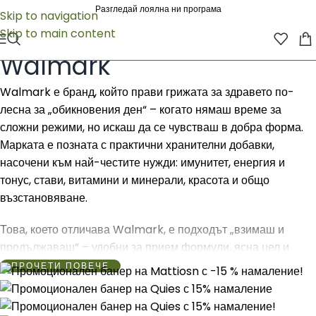
Разгледай лоялна ни програма
Skip to navigation
Skip to main content
Начало
/
Walmark
Walmark
Walmark е бранд, който прави грижата за здравето по-
лесна за „обикновения ден“ – когато нямаш време за
сложни режими, но искаш да се чувстваш в добра форма.
Марката е позната с практични хранителни добавки,
насочени към най-честите нужди: имунитет, енергия и
тонус, стави, витамини и минерали, красота и общо
възстановяване.
Това, което отличава Walmark, е подходът „взимаш и
продължаваш“ – удобни за прием формули, ясна цел и
продукти, които се вписват спокойно в рутината, без да я
ПРОЧЕТИ ПОВЕЧЕ
превръщат в проект. Подходящ е избор, когато искаш
надеждна ежедневна подкрепа – в сезон на настинки, при