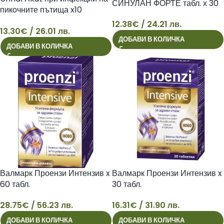
СИНУЛАН ФОРТЕ табл. х 30
пикочните пътища x10
таблетки Walmark
12.38
€
/ 24.21 лв.
13.30
€
/ 26.01 лв.
13
ДОБАВИ В КОЛИЧКА
12
ДОБАВИ В КОЛИЧКА
Валмарк Проензи Интензив x
Валмарк Проензи Интензив x
60 табл.
30 табл.
28.75
€
/ 56.23 лв.
16.31
€
/ 31.90 лв.
28
16
ДОБАВИ В КОЛИЧКА
ДОБАВИ В КОЛИЧКА