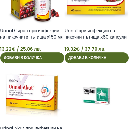
Urinal Сироп при инфекции
Urinal при инфекции на
на пикочните пътища х150 мл
пикочни пътища х60 капсули
Walmark
Walmark
13.22
€
/ 25.86 лв.
19.32
€
/ 37.79 лв.
13
19
ДОБАВИ В КОЛИЧКА
ДОБАВИ В КОЛИЧКА
Urinal Akut при инфекции на