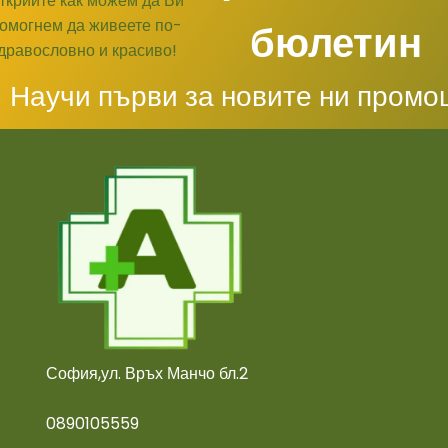
бюлетин
Научи първи за новите ни промо
София,ул. Връх Манчо бл.2
0890105559