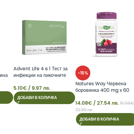
Advent Life 4 в 1 Тест за
-15%
рина
инфекции на пикочните
пътища
Natures Way Червена
5.10
€
/ 9.97 лв.
боровинка 400 mg х 60
5
таблетки
ДОБАВИ В КОЛИЧКА
14.08
€
/ 27.54 лв.
16.56
14
32.39 лв.
ДОБАВИ В КОЛИЧКА