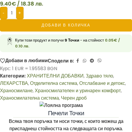
9.40
€
/ 18.38 лв.
-
+
ДОБАВИ В КОЛИЧКА
Купи този продукт и получи
9
Точки
- на стойност
0.05
€
/
0.10 лв.
Добави в любими
Сподели в:
Курс: 1 EUR = 1.95583 BGN
Категории:
ХРАНИТЕЛНИ ДОБАВКИ
,
Здраво тяло
,
ЛЕКАРСТВА
,
Отделителна система
,
Отслабване и детокс
,
Храносмилане
,
Храносмилателен и уринарен комфорт
,
Храносмилателна система
,
Черен дроб
Печели Точки
Всяка твоя поръчка ти носи точки, с които можеш да
приспаднеш стойността на следващата си поръчка.