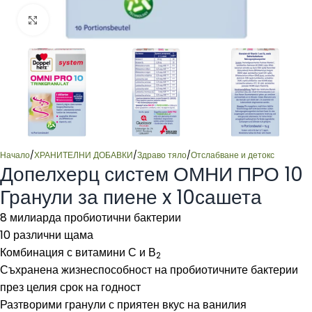
Click to enlarge
Начало
/
ХРАНИТЕЛНИ ДОБАВКИ
/
Здраво тяло
/
Отслабване и детокс
Допелхерц систем ОМНИ ПРО 10
Гранули за пиене x 10сашета
8 милиарда пробиотични бактерии
10 различни щама
Комбинация с витамини С и В
2
Съхранена жизнеспособност на пробиотичните бактерии
през целия срок на годност
Разтворими гранули с приятен вкус на ванилия