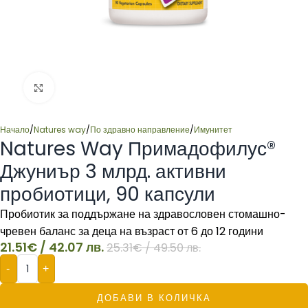
Click to enlarge
Начало
/
Natures way
/
По здравно направление
/
Имунитет
Natures Way Примадофилус®
Джуниър 3 млрд. активни
пробиотици, 90 капсули
Пробиотик за поддържане на здравословен стомашно-
чревен баланс за деца на възраст от 6 до 12 години
21.51
€
/ 42.07 лв.
25.31
€
/ 49.50 лв.
-
+
ДОБАВИ В КОЛИЧКА