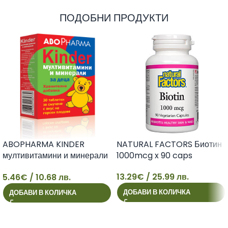
ПОДОБНИ ПРОДУКТИ
ABOPHARMA KINDER
NATURAL FACTORS Биотин
мултивитамини и минерали
1000mcg x 90 caps
за деца х 30 tabl
13.29
€
/ 25.99 лв.
5.46
€
/ 10.68 лв.
5
13
ДОБАВИ В КОЛИЧКА
ДОБАВИ В КОЛИЧКА