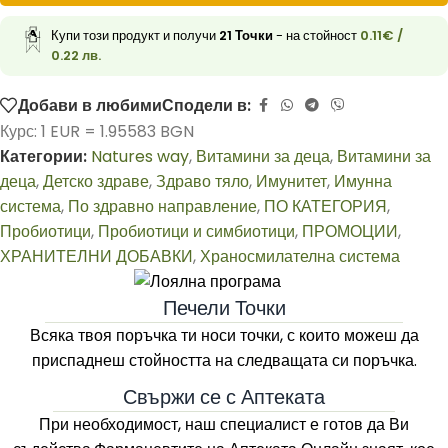
Купи този продукт и получи
21
Точки
- на стойност
0.11
€
/
0.22 лв.
Добави в любими
Сподели в:
Курс: 1 EUR = 1.95583 BGN
Категории:
Natures way
,
Витамини за деца
,
Витамини за
деца
,
Детско здраве
,
Здраво тяло
,
Имунитет
,
Имунна
система
,
По здравно направление
,
ПО КАТЕГОРИЯ
,
Пробиотици
,
Пробиотици и симбиотици
,
ПРОМОЦИИ
,
ХРАНИТЕЛНИ ДОБАВКИ
,
Храносмилателна система
Печели Точки
Всяка твоя поръчка ти носи точки, с които можеш да
приспаднеш стойността на следващата си поръчка.
Свържи се с Аптеката
При необходимост, наш специалист е готов да Ви