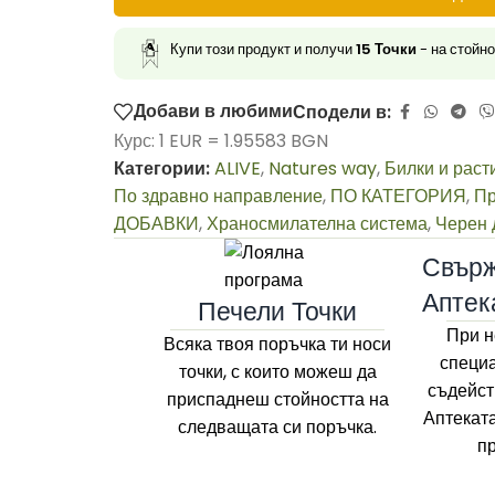
Купи този продукт и получи
15
Точки
- на стойн
Добави в любими
Сподели в:
Курс: 1 EUR = 1.95583 BGN
Категории:
ALIVE
,
Natures way
,
Билки и раст
По здравно направление
,
ПО КАТЕГОРИЯ
,
Пр
ДОБАВКИ
,
Храносмилателна система
,
Черен 
Свърж
Аптек
Печели Точки
При н
Всяка твоя поръчка ти носи
специа
точки, с които можеш да
съдейст
приспаднеш стойността на
Аптекат
следващата си поръчка.
п