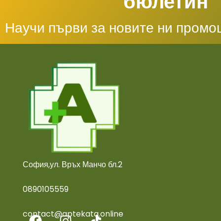
бюлетин
Научи първи за новите ни промо
София,ул. Връх Манчо бл.2
0890105559
contact@aptekata.online