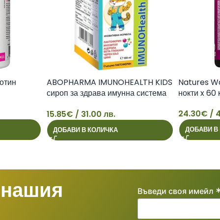
отин
ABOPHARMA IMUNOHEALTH KIDS
Natures Wa
сироп за здрава имунна система
нокти x 60
100ml
24.30
€
/ 4
15.85
€
/ 31.00 лв.
15
24
ДОБАВИ В
ДОБАВИ В КОЛИЧКА
 нашия
Въведи своя имейл