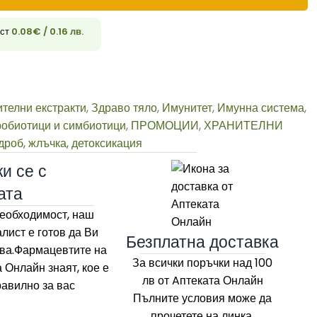
ост
0.08
€
/ 0.16 лв.
33
ителни екстракти
,
Здраво тяло
,
Имунитет
,
Имунна система
,
обиотици и симбиотици
,
ПРОМОЦИИ
,
ХРАНИТЕЛНИ
дроб, жлъчка, детоксикация
и се с
ата
еобходимост, наш
лист е готов да Ви
Безплатна доставка
ва.Фармацевтите на
За всички поръчки над 100
а Онлайн
знаят, кое е
лв
от Aптеката Онлайн
равилно за вас
Пълните условия може да
прочетете на линка.