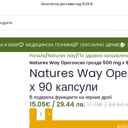
Безплатна доставка над 51,13 €
А И БЕБЕ
МЕДИЦИНСКА ТЕХНИКА
СЕКСУАЛНО ЗДРАВЕ
Начало
/
Natures way
/
По здравно направлен
Natures Way Орегонско грозде 500 mg х 
Natures Way Оре
х 90 капсули
В подкрепа функциите на черния дроб
15.05
€
/ 29.44 лв.
17.71
€
/ 34.64 л
-
+
ДОБ