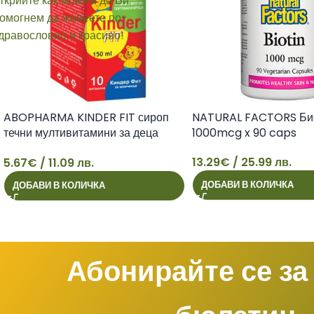
ABOPHARMA KINDER FIT сироп
NATURAL FACTORS Би
течни мултивитамини за деца
1000mcg x 90 caps
150ml
13.29
€
/ 25.99 лв.
5.67
€
/ 11.09 лв.
5
13
ДОБАВИ В КОЛИЧКА
ДОБАВИ В КОЛИЧКА
Абонирайте се за