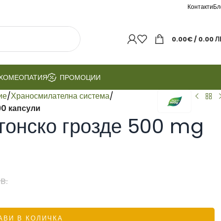
Контакти
Бл
0.00
€
/ 0.00 Л
ХОМЕОПАТИЯ
ПРОМОЦИИ
ие
/
Храносмилателна система
/
90 капсули
гонско грозде 500 mg
в.
АВИ В КОЛИЧКА