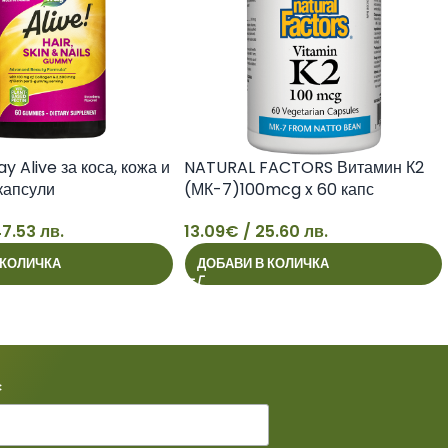
y Alive за коса, кожа и
NATURAL FACTORS Витамин К2
 капсули
(МК-7)100mcg x 60 капс
7.53 лв.
13.09
€
/ 25.60 лв.
13
 КОЛИЧКА
ДОБАВИ В КОЛИЧКА
*