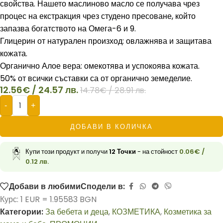
свойства. Нашето маслиново масло се получава чрез
процес на екстракция чрез студено пресоване, който
запазва богатството на Омега-6 и 9.
Глицерин от натурален произход: овлажнява и защитава
кожата.
Органично Алое вера: омекотява и успокоява кожата.
50% от всички съставки са от органично земеделие.
12.56
€
/ 24.57 лв.
14.78
€
/ 28.91 лв.
-
+
ДОБАВИ В КОЛИЧКА
Купи този продукт и получи
12
Точки
- на стойност
0.06
€
/
0.12 лв.
Добави в любими
Сподели в:
Курс: 1 EUR = 1.95583 BGN
Категории:
За бебета и деца
,
КОЗМЕТИКА
,
Козметика за