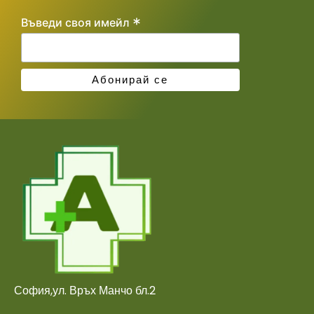
*
Въведи своя имейл
София,ул. Връх Манчо бл.2