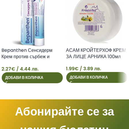
Bepanthen Сенсидерм
АСАМ КРОЙТЕРХОФ КРЕМ
Крем против сърбеж и
ЗА ЛИЦЕ АРНИКА 100мл
зачервяване x20 г Bayer
1.99
€
/ 3.89 лв.
2.27
€
/ 4.44 лв.
2
1
ДОБАВИ В КОЛИЧКА
ДОБАВИ В КОЛИЧКА
Абонирайте се за