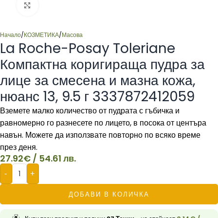
Click to enlarge
Начало
/
КОЗМЕТИКА
/
Масова
La Roche-Posay Toleriane
Компактна коригираща пудра за
лице за смесена и мазна кожа,
нюанс 13, 9.5 г 3337872412059
Вземете малко количество от пудрата с гъбичка и
равномерно го разнесете по лицето, в посока от центъра
навън. Можете да използвате повторно по всяко време
през деня.
27.92
€
/ 54.61 лв.
-
+
ДОБАВИ В КОЛИЧКА