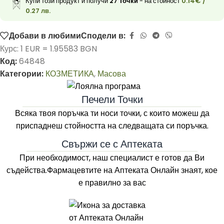
Купи този продукт и получи
27
Точки
- на стойност
0.14
€
/
0.27 лв.
Добави в любими
Сподели в:
Курс: 1 EUR = 1.95583 BGN
Код:
64848
Категории:
КОЗМЕТИКА
,
Масова
Печели Точки
Всяка твоя поръчка ти носи точки, с които можеш да
приспаднеш стойността на следващата си поръчка.
Свържи се с Аптеката
При необходимост, наш специалист е готов да Ви
съдейства.Фармацевтите на
Аптеката Онлайн
знаят, кое
е правилно за вас