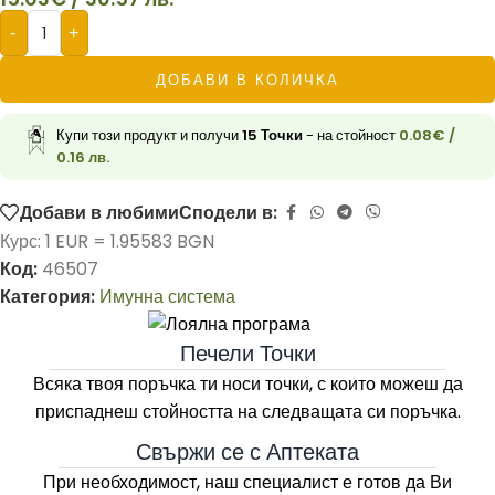
-
+
ДОБАВИ В КОЛИЧКА
Купи този продукт и получи
15
Точки
- на стойност
0.08
€
/
0.16 лв.
Добави в любими
Сподели в:
Курс: 1 EUR = 1.95583 BGN
Код:
46507
Категория:
Имунна система
Печели Точки
Всяка твоя поръчка ти носи точки, с които можеш да
приспаднеш стойността на следващата си поръчка.
Свържи се с Аптеката
При необходимост, наш специалист е готов да Ви