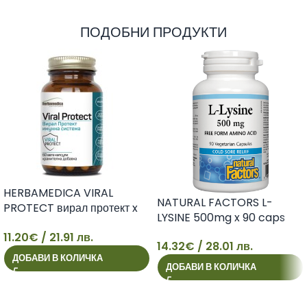
ПОДОБНИ ПРОДУКТИ
HERBAMEDICA VIRAL
NATURAL FACTORS L-
PROTECT вирал протект x
LYSINE 500mg x 90 caps
60 caps
11.20
€
/ 21.91 лв.
11
14.32
€
/ 28.01 лв.
14
ДОБАВИ В КОЛИЧКА
ДОБАВИ В КОЛИЧКА