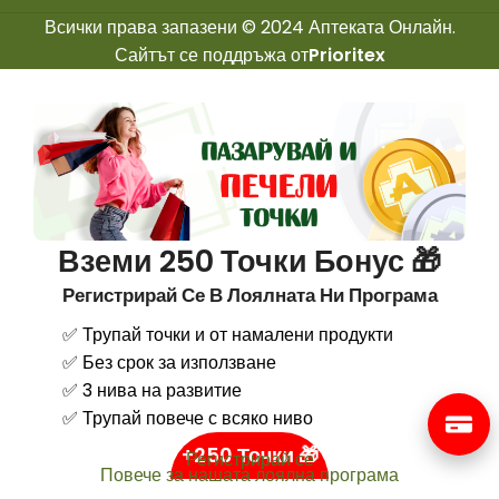
Всички права запазени © 2024 Аптеката Онлайн.
Сайтът се поддръжа от
Prioritex
Вземи 250 Точки Бонус 🎁
Регистрирай Се В Лоялната Ни Програма
✅ Трупай точки и от намалени продукти
✅ Без срок за използване
✅ 3 нива на развитие
✅ Трупай повече с всяко ниво
+250 Точки 🎁
Регистрирай се
Повече за нашата лоялна програма