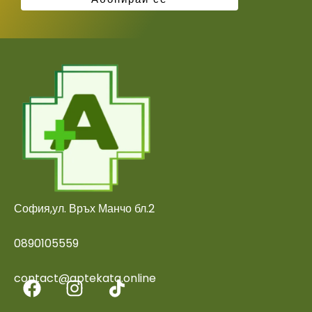
София,ул. Връх Манчо бл.2
0890105559
contact@aptekata.online