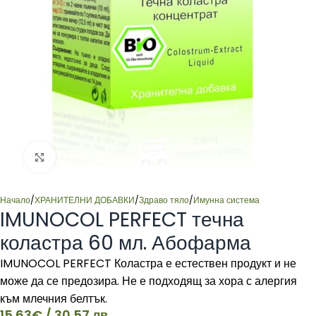
Click to enlarge
Начало
/
ХРАНИТЕЛНИ ДОБАВКИ
/
Здраво тяло
/
Имунна система
IMUNOCOL PERFECT течна
коластра 60 мл. Абофарма
IMUNOCOL PERFECT Коластра е естествен продукт и не
може да се предозира. Не е подходящ за хора с алергия
към млечния белтък.
15.63
€
/ 30.57 лв.