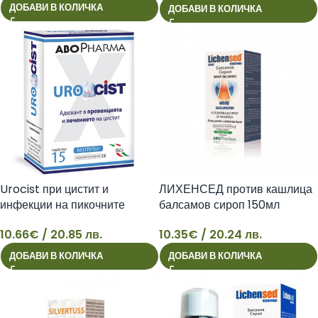
ДОБАВИ В КОЛИЧКА
ДОБАВИ В КОЛИЧКА
Urocist при цистит и
ЛИХЕНСЕД против кашлица
инфекции на пикочните
балсамов сироп 150мл
пътища х15 таблетки
АБОФАРМА
10.66
€
/ 20.85 лв.
10.35
€
/ 20.24 лв.
Абофарма
10
10
ДОБАВИ В КОЛИЧКА
ДОБАВИ В КОЛИЧКА