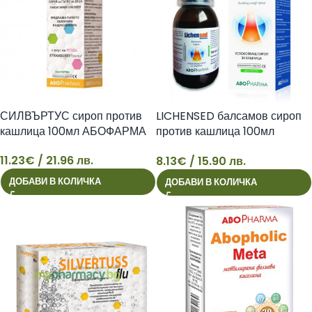
СИЛВЪРТУС сироп против
LICHENSED балсамов сироп
кашлица 100мл АБОФАРМА
против кашлица 100мл
АБОФАРМА
11.23
€
/ 21.96 лв.
8.13
€
/ 15.90 лв.
11
8
ДОБАВИ В КОЛИЧКА
ДОБАВИ В КОЛИЧКА