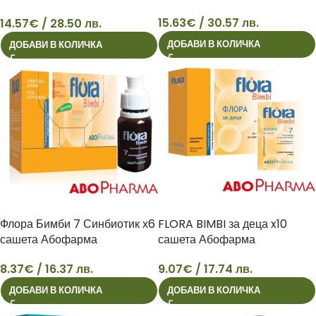
СТАНДАРТИЗИРАНА x30
15.63
€
/ 30.57 лв.
14.57
€
/ 28.50 лв.
капс. Абофарма
14
15
ДОБАВИ В КОЛИЧКА
ДОБАВИ В КОЛИЧКА
Флора Бимби 7 Синбиотик х6
FLORA BIMBI за деца x10
сашета Абофарма
сашета Абофарма
8.37
€
/ 16.37 лв.
9.07
€
/ 17.74 лв.
8
9
ДОБАВИ В КОЛИЧКА
ДОБАВИ В КОЛИЧКА