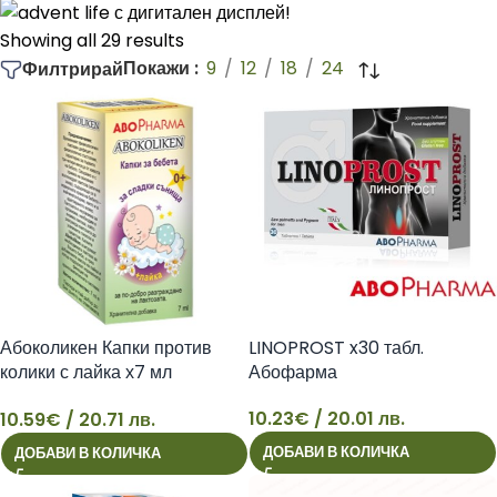
Избери Abopharma, ако търсиш достъпни и добре
Showing all 29 results
обмислени продукти, които да допълнят твоята ежедневна
Покажи
9
12
18
24
Филтрирай
рутина за по-добро самочувствие.
Абоколикен Капки против
LINOPROST x30 табл.
колики с лайка х7 мл
Абофарма
Абофарма
10.23
€
/ 20.01 лв.
10.59
€
/ 20.71 лв.
10
10
ДОБАВИ В КОЛИЧКА
ДОБАВИ В КОЛИЧКА