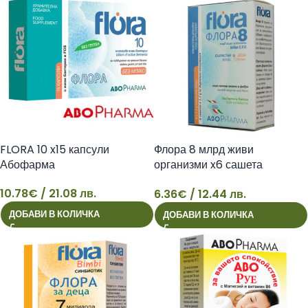
FLORA 10 x15 капсули
Флора 8 млрд живи
Абофарма
организми x6 сашета
Абофарма
10.78
€
/ 21.08 лв.
6.36
€
/ 12.44 лв.
10
6
ДОБАВИ В КОЛИЧКА
ДОБАВИ В КОЛИЧКА