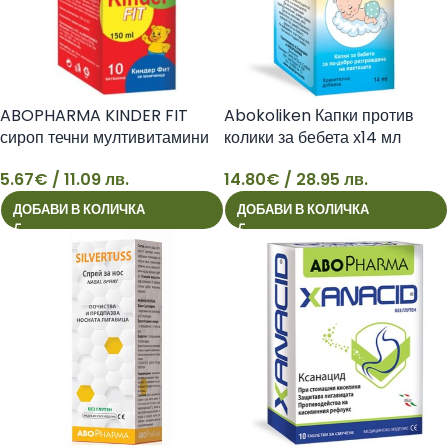
ABOPHARMA KINDER FIT
Abokoliken Капки против
сироп течни мултивитамини
колики за бебета х14 мл
за деца 150ml
Абофарма
5.67
€
/ 11.09 лв.
14.80
€
/ 28.95 лв.
5
14
ДОБАВИ В КОЛИЧКА
ДОБАВИ В КОЛИЧКА