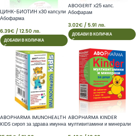
ABOGERIT х25 капс.
ЦИНК-БИОТИН х30 капсули
Абофарам
Абофарма
3.02
€
/ 5.91 лв.
3
6.39
€
/ 12.50 лв.
ДОБАВИ В КОЛИЧКА
6
ДОБАВИ В КОЛИЧКА
ABOPHARMA IMUNOHEALTH
ABOPHARMA KINDER
KIDS сироп за здрава имунна
мултивитамини и минерали
система 100ml
за деца х 30 tabl