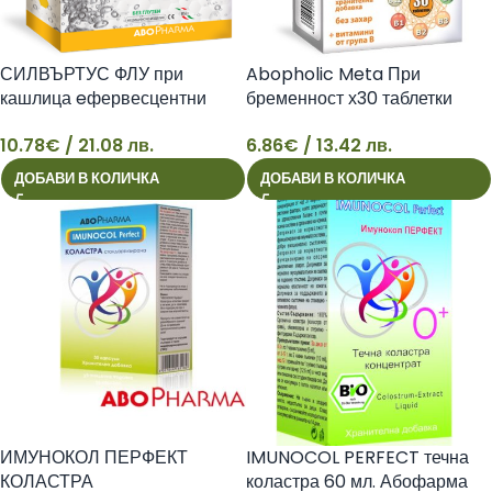
СИЛВЪРТУС ФЛУ при
Abopholic Meta При
кашлица eфервесцентни
бременност х30 таблетки
сашета x10 АБОФАРМА
Абофарма
10.78
€
/ 21.08 лв.
6.86
€
/ 13.42 лв.
10
6
ДОБАВИ В КОЛИЧКА
ДОБАВИ В КОЛИЧКА
ИМУНОКОЛ ПЕРФЕКТ
IMUNOCOL PERFECT течна
КОЛАСТРА
коластра 60 мл. Абофарма