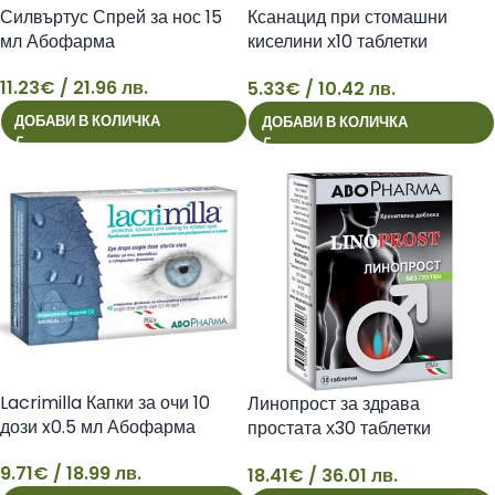
Силвъртус Спрей за нос 15
Ксанацид при стомашни
мл Абофарма
киселини х10 таблетки
Абофарма
11.23
€
/ 21.96 лв.
5.33
€
/ 10.42 лв.
11
5
ДОБАВИ В КОЛИЧКА
ДОБАВИ В КОЛИЧКА
Lacrimilla Капки за очи 10
Линопрост за здрава
дози x0.5 мл Абофарма
простата х30 таблетки
Абофарма
9.71
€
/ 18.99 лв.
18.41
€
/ 36.01 лв.
9
18