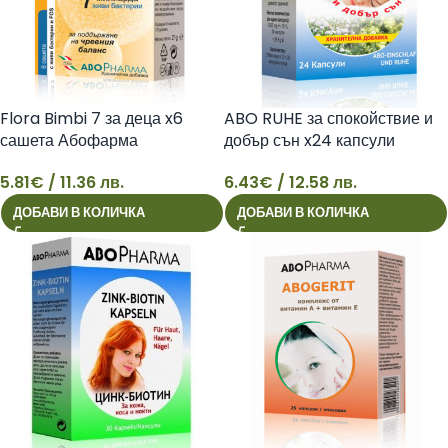
Flora Bimbi 7 за деца x6
ABO RUHE за спокойствие и
сашета Абофарма
добър сън x24 капсули
Абофарма
5.81
€
/ 11.36 лв.
6.43
€
/ 12.58 лв.
5
6
ДОБАВИ В КОЛИЧКА
ДОБАВИ В КОЛИЧКА