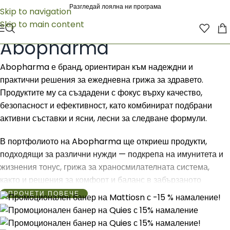
Разгледай лоялна ни програма
Skip to navigation
Skip to main content
Начало
/
Abopharma
Abopharma
Abopharma е бранд, ориентиран към надеждни и
практични решения за ежедневна грижа за здравето.
Продуктите му са създадени с фокус върху качество,
безопасност и ефективност, като комбинират подбрани
активни съставки и ясни, лесни за следване формули.
В портфолиото на Abopharma ще откриеш продукти,
подходящи за различни нужди — подкрепа на имунитета и
жизнения тонус, грижа за храносмилателната система,
както и решения за комфорт и баланс в забързаното
ежедневие. Брандът залага на съвременен подход и
ПРОЧЕТИ ПОВЕЧЕ
стремеж към постоянство в стандартите, така че да можеш
да разчиташ на него всеки ден.