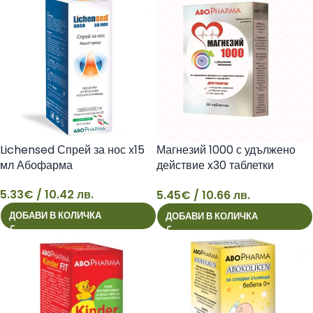
Lichensed Спрей за нос х15
Магнезий 1000 с удължено
мл Абофарма
действие x30 таблетки
Абофарма
5.33
€
/ 10.42 лв.
5.45
€
/ 10.66 лв.
5
5
ДОБАВИ В КОЛИЧКА
ДОБАВИ В КОЛИЧКА