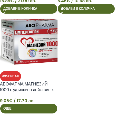
15.85
€
/ 31.00 лв.
5.46
€
/ 10.68 лв.
15
5
ДОБАВИ В КОЛИЧКА
ДОБАВИ В КОЛИЧКА
ИЗЧЕРПАН
АБОФАРМА МАГНЕЗИЙ
1000 с удължено действие х
50 +10 табл
9.05
€
/ 17.70 лв.
9
ОЩЕ