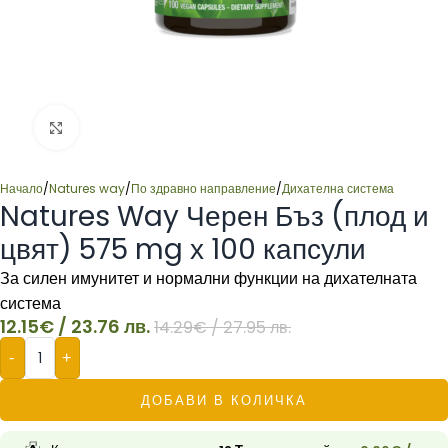
Click to enlarge
Начало
/
Natures way
/
По здравно направление
/
Дихателна система
Natures Way Черен Бъз (плод и
цвят) 575 mg х 100 капсули
За силен имунитет и нормални функции на дихателната
система
12.15
€
/ 23.76 лв.
14.29
€
/ 27.95 лв.
-
+
ДОБАВИ В КОЛИЧКА