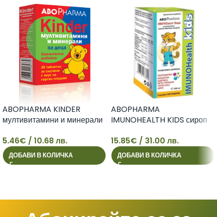
ABOPHARMA KINDER
ABOPHARMA
мултивитамини и минерали
IMUNOHEALTH KIDS сироп
за деца х 30 tabl
за здрава имунна система
5.46
€
/ 10.68 лв.
15.85
€
/ 31.00 лв.
100ml
5
15
ДОБАВИ В КОЛИЧКА
ДОБАВИ В КОЛИЧКА