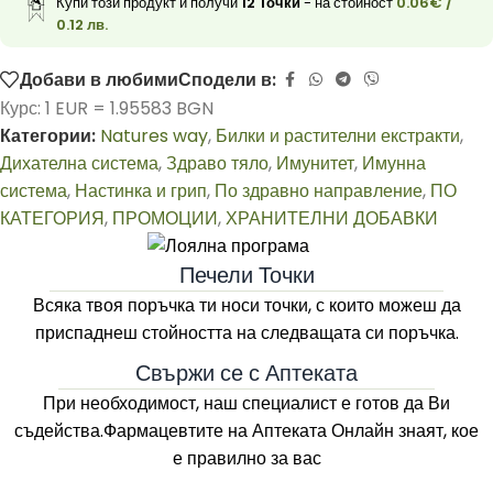
Купи този продукт и получи
12
Точки
- на стойност
0.06
€
/
0.12 лв.
Добави в любими
Сподели в:
Курс: 1 EUR = 1.95583 BGN
Категории:
Natures way
,
Билки и растителни екстракти
,
Дихателна система
,
Здраво тяло
,
Имунитет
,
Имунна
система
,
Настинка и грип
,
По здравно направление
,
ПО
КАТЕГОРИЯ
,
ПРОМОЦИИ
,
ХРАНИТЕЛНИ ДОБАВКИ
Печели Точки
Всяка твоя поръчка ти носи точки, с които можеш да
приспаднеш стойността на следващата си поръчка.
Свържи се с Аптеката
При необходимост, наш специалист е готов да Ви
съдейства.Фармацевтите на
Аптеката Онлайн
знаят, кое
е правилно за вас