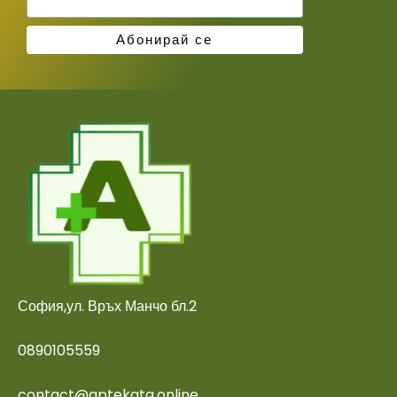
София,ул. Връх Манчо бл.2
0890105559
contact@aptekata.online