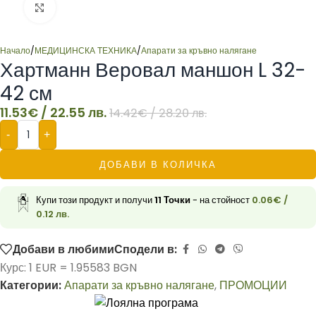
Click to enlarge
Начало
/
МЕДИЦИНСКА ТЕХНИКА
/
Апарати за кръвно налягане
Хартманн Веровал маншон L 32-
42 см
11.53
€
/ 22.55 лв.
14.42
€
/ 28.20 лв.
-
+
ДОБАВИ В КОЛИЧКА
Купи този продукт и получи
11
Точки
- на стойност
0.06
€
/
0.12 лв.
Добави в любими
Сподели в:
Курс: 1 EUR = 1.95583 BGN
Категории:
Апарати за кръвно налягане
,
ПРОМОЦИИ