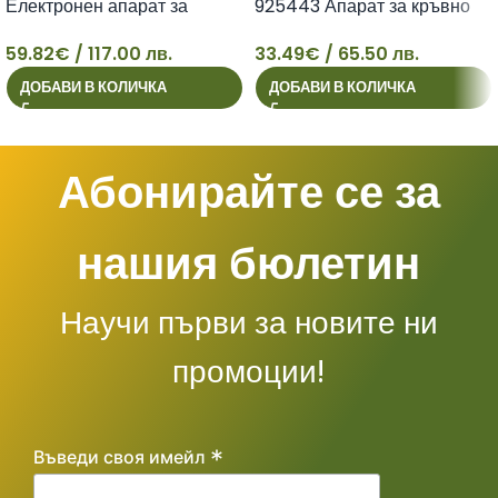
Електронен апарат за
925443 Апарат за кръвно
измерване на кръвно
налягане за китка
59.82
€
/ 117.00 лв.
33.49
€
/ 65.50 лв.
налягане
59
33
ДОБАВИ В КОЛИЧКА
ДОБАВИ В КОЛИЧКА
Абонирайте се за
нашия бюлетин
Научи първи за новите ни
промоции!
*
Въведи своя имейл