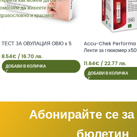
ТЕСТ ЗА ОВУЛАЦИЯ ОВЮ x 5
Accu-Chek Performa 
Ленти за глюкомер х50
8.54
€
/ 16.70 лв.
Roche
11.64
€
/ 22.77 лв.
ДОБАВИ В КОЛИЧКА
8
11
ДОБАВИ В КОЛИЧКА
Абонирайте се за
бюлетин