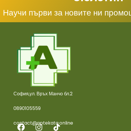
Научи първи за новите ни промо
София,ул. Връх Манчо бл.2
0890105559
contact@aptekata.online