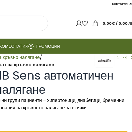
Контакти
Бл
0.00
€
/ 0.00 Л
ХОМЕОПАТИЯ
ПРОМОЦИИ
а кръвно налягане
/
рат за кръвно налягане
FIB Sens автоматичен
налягане
чни групи пациенти – хипертоници, диабетици, бременни
рвания на кръвното налягане за всички.