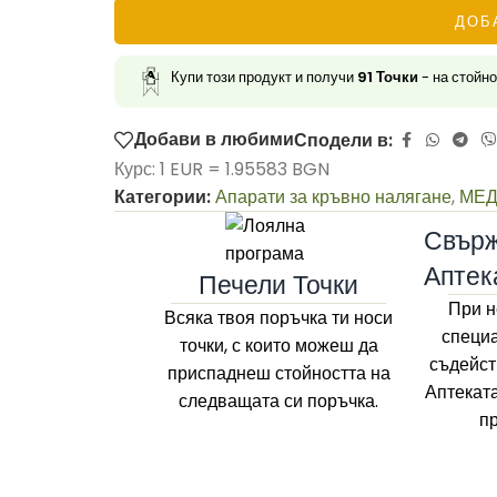
ДОБ
Купи този продукт и получи
91
Точки
- на стойн
Добави в любими
Сподели в:
Курс: 1 EUR = 1.95583 BGN
Категории:
Апарати за кръвно налягане
,
МЕД
Свърж
Аптек
Печели Точки
При н
Всяка твоя поръчка ти носи
специа
точки, с които можеш да
съдейст
приспаднеш стойността на
Аптекат
следващата си поръчка.
п