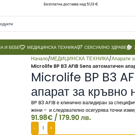
Безплатна доставка над 51,13 €
А И БЕБЕ
МЕДИЦИНСКА ТЕХНИКА
СЕКСУАЛНО ЗДРАВЕ
Начало
/
МЕДИЦИНСКА ТЕХНИКА
/
Апарати з
Microlife BP B3 AFIB Sens автоматичен апа
Microlife BP B3 A
апарат за кръвно 
BP B3 AFIB е клинично валидиран за специфи
жени – и следователно осигурява точни изме
91.98
€
/ 179.90 лв.
-
+