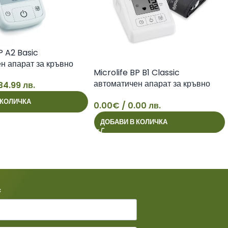
P A2 Basic
н апарат за кръвно
Microlife BP B1 Classic
автоматичен апарат за кръвно
34.99 лв.
налягане
 КОЛИЧКА
0.00
€
/ 0.00 лв.
ДОБАВИ В КОЛИЧКА
*