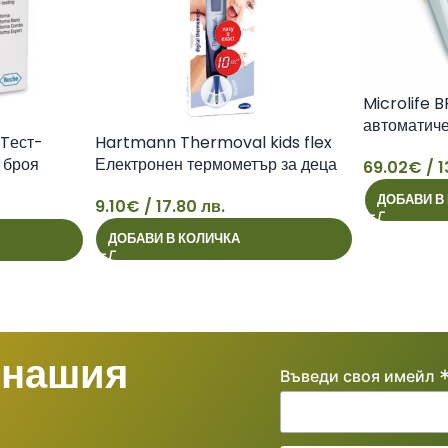
Microlife B
автоматиче
Tест-
Hartmann Thermoval kids flex
налягане
 броя
Електронен термометър за деца
69.02
€
/ 1
69
ДОБАВИ В
9.10
€
/ 17.80 лв.
9
ДОБАВИ В КОЛИЧКА
 нашия
Въведи своя имейл