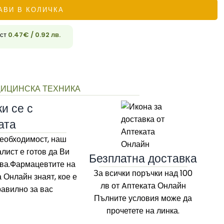
АВИ В КОЛИЧКА
ост
0.47
€
/ 0.92 лв.
33
ИЦИНСКА ТЕХНИКА
и се с
ата
еобходимост, наш
лист е готов да Ви
Безплатна доставка
ва.Фармацевтите на
За всички поръчки над 100
а Онлайн
знаят, кое е
лв
от Aптеката Онлайн
равилно за вас
Пълните условия може да
прочетете на линка.