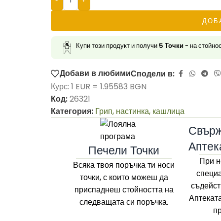
ДОБ
Купи този продукт и получи
5
Точки
- на стойно
Добави в любими
Сподели в:
Курс: 1 EUR = 1.95583 BGN
Код:
26321
Категория:
Грип, настинка, кашлица
Свърж
Аптек
Печели Точки
При н
Всяка твоя поръчка ти носи
специа
точки, с които можеш да
съдейст
приспаднеш стойността на
Аптекат
следващата си поръчка.
п