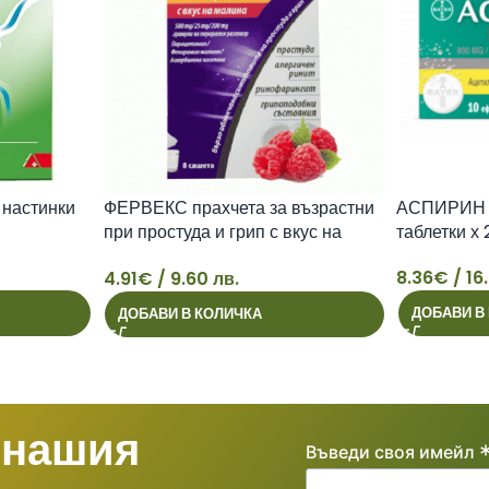
настинки
ФЕРВЕКС прахчета за възрастни
АСПИРИН 
при простуда и грип с вкус на
таблетки х 
малина сашета х 8
8.36
€
/ 16
4.91
€
/ 9.60 лв.
4
8
ДОБАВИ В
ДОБАВИ В КОЛИЧКА
 нашия
Въведи своя имейл