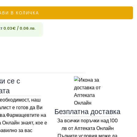
АВИ В КОЛИЧКА
33
ст
0.03
€
/ 0.06 лв.
и се с
ата
еобходимост, наш
лист е готов да Ви
Безплатна доставка
ва.Фармацевтите на
За всички поръчки над 100
а Онлайн
знаят, кое е
лв
от Aптеката Онлайн
равилно за вас
Пълните условия може да