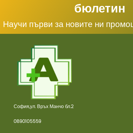
бюлетин
Научи първи за новите ни промо
София,ул. Връх Манчо бл.2
0890105559