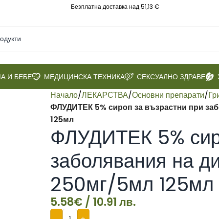
Безплатна доставка над 51,13 €
А И БЕБЕ
МЕДИЦИНСКА ТЕХНИКА
СЕКСУАЛНО ЗДРАВЕ
Начало
/
ЛЕКАРСТВА
/
Основни препарати
/
Гр
ФЛУДИТЕК 5% сироп за възрастни при за
125мл
ФЛУДИТЕК 5% сиро
заболявания на д
250мг/5мл 125мл
5.58
€
/ 10.91 лв.
-
+