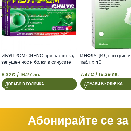
ИБУПРОМ СИНУС при настинка,
ИНФЛУЦИД при грип и 
запушен нос и болки в синусите
табл. x 40
табл. х 24
7.87
€
/ 15.39 лв.
8.32
€
/ 16.27 лв.
8
7
ДОБАВИ В КОЛИЧКА
ДОБАВИ В КОЛИЧКА
Абонирайте се за