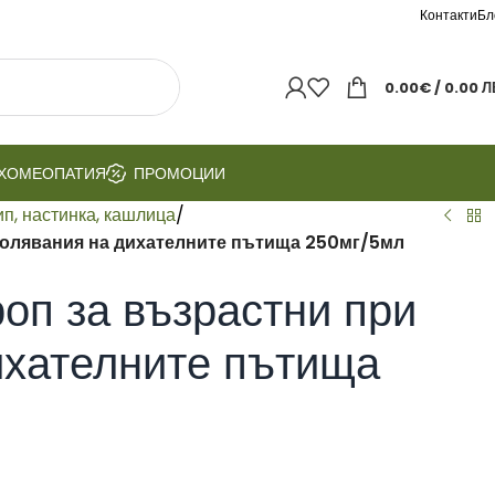
Контакти
Бл
0.00
€
/ 0.00 Л
ХОМЕОПАТИЯ
ПРОМОЦИИ
ип, настинка, кашлица
/
болявания на дихателните пътища 250мг/5мл
п за възрастни при
ихателните пътища