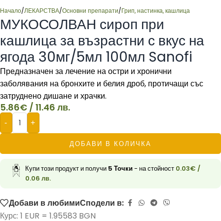
Начало
/
ЛЕКАРСТВА
/
Основни препарати
/
Грип, настинка, кашлица
МУКОСОЛВАН сироп при
кашлица за възрастни с вкус на
ягода 30мг/5мл 100мл Sanofi
Предназначен за лечение на остри и хронични
заболявания на бронхите и белия дроб, протичащи със
затруднено дишане и храчки.
5.86
€
/ 11.46 лв.
-
+
ДОБАВИ В КОЛИЧКА
Купи този продукт и получи
5
Точки
- на стойност
0.03
€
/
0.06 лв.
Добави в любими
Сподели в:
Курс: 1 EUR = 1.95583 BGN