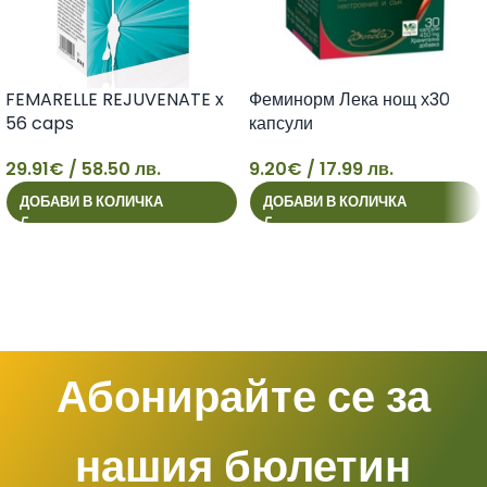
FEMARELLE REJUVENATE x
Феминорм Лека нощ х30
56 caps
капсули
29.91
€
/ 58.50 лв.
9.20
€
/ 17.99 лв.
29
9
ДОБАВИ В КОЛИЧКА
ДОБАВИ В КОЛИЧКА
Абонирайте се за
нашия бюлетин