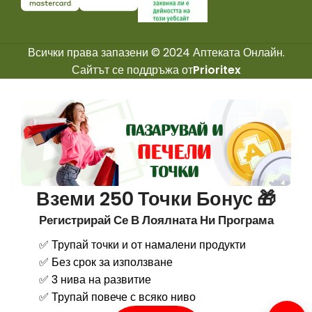
Всички права запазени © 2024 Аптеката Онлайн.
Сайтът се поддръжа от
Prioritex
Вземи 250 Точки Бонус 🎁
Регистрирай Се В Лоялната Ни Програма
✅ Трупай точки и от намалени продукти
✅ Без срок за използване
✅ 3 нива на развитие
✅ Трупай повече с всяко ниво