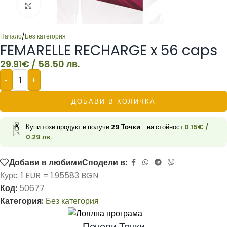
Click to enlarge
Начало
/
Без категория
FEMARELLE RECHARGE x 56 caps
29.91
€
/ 58.50 лв.
-
+
ДОБАВИ В КОЛИЧКА
Купи този продукт и получи
29
Точки
- на стойност
0.15
€
/
0.29 лв.
Добави в любими
Сподели в:
Курс: 1 EUR = 1.95583 BGN
Код:
50677
Категория:
Без категория