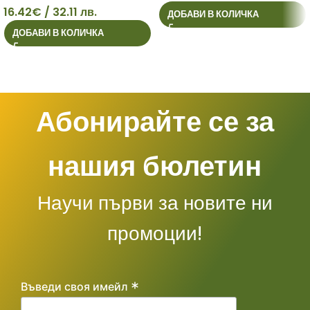
33
16.42
€
/ 32.11 лв.
ДОБАВИ В КОЛИЧКА
ДОБАВИ В КОЛИЧКА
16
Абонирайте се за
нашия бюлетин
Научи първи за новите ни
промоции!
*
Въведи своя имейл