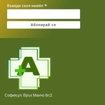
*
Въведи своя имейл
София,ул. Връх Манчо бл.2