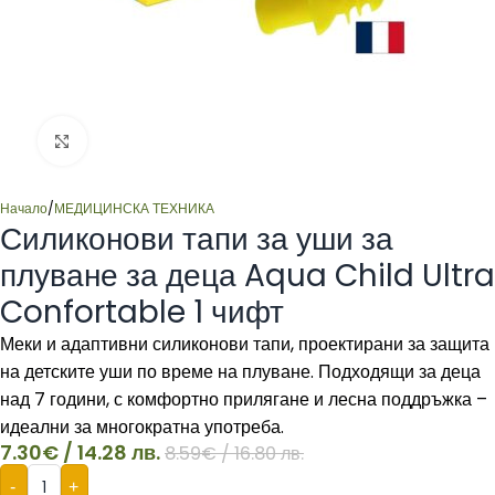
Click to enlarge
Начало
/
МЕДИЦИНСКА ТЕХНИКА
Силиконови тапи за уши за
плуване за деца Aqua Child Ultra
Confortable 1 чифт
Меки и адаптивни силиконови тапи, проектирани за защита
на детските уши по време на плуване. Подходящи за деца
над 7 години, с комфортно прилягане и лесна поддръжка –
идеални за многократна употреба.
7.30
€
/ 14.28 лв.
8.59
€
/ 16.80 лв.
-
+