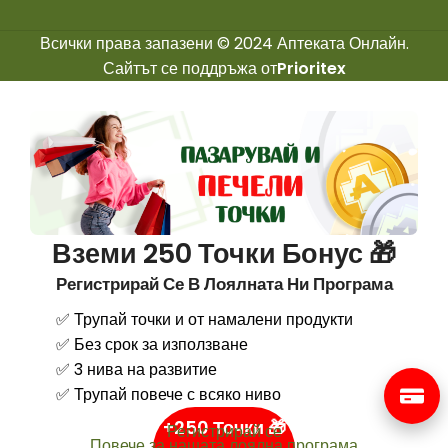
Всички права запазени © 2024 Аптеката Онлайн.
Сайтът се поддръжа от
Prioritex
Вземи 250 Точки Бонус 🎁
Регистрирай Се В Лоялната Ни Програма
✅ Трупай точки и от намалени продукти
✅ Без срок за използване
✅ 3 нива на развитие
✅ Трупай повече с всяко ниво
+250 Точки 🎁
Регистрирай се
Повече за нашата лоялна програма