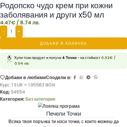
Родопско чудо крем при кожни
заболявания и други x50 мл
4.47
€
/ 8.74 лв.
-
+
ДОБАВИ В КОЛИЧКА
Купи този продукт и получи
4
Точки
- на стойност
0.02
€
/
0.04 лв.
Добави в любими
Сподели в:
Курс: 1 EUR = 1.95583 BGN
Код:
34654
Категория:
Без категория
Печели Точки
Всяка твоя поръчка ти носи точки, с които можеш да