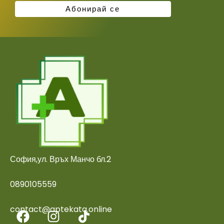
София,ул. Връх Манчо бл.2
0890105559
contact@aptekata.online