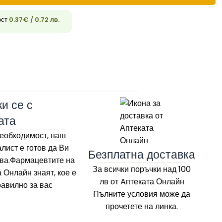
ост
0.37
€
/ 0.72 лв.
33
и се с
ата
еобходимост, наш
лист е готов да Ви
Безплатна доставка
ва.Фармацевтите на
За всички поръчки над 100
а Онлайн
знаят, кое е
лв
от Aптеката Онлайн
равилно за вас
Пълните условия може да
прочетете на линка.