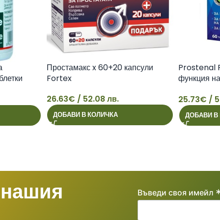
а
Простамакс x 60+20 капсули
Prostenal 
блетки
Fortex
функция на
Walmark
26.63
€
/ 52.08 лв.
25.73
€
/ 5
26
25
ДОБАВИ В КОЛИЧКА
ДОБАВИ В
 нашия
Въведи своя имейл