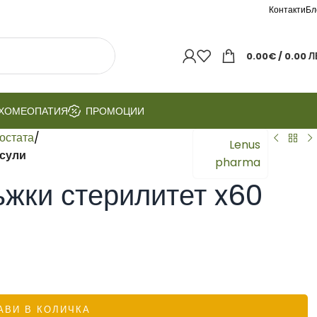
Контакти
Бл
0.00
€
/ 0.00 Л
ХОМЕОПАТИЯ
ПРОМОЦИИ
остата
/
Lenus
псули
pharma
жки стерилитет x60
АВИ В КОЛИЧКА