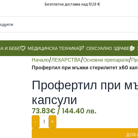
Безплатна доставка над 51,13 €
А И БЕБЕ
МЕДИЦИНСКА ТЕХНИКА
СЕКСУАЛНО ЗДРАВЕ
Начало
/
ЛЕКАРСТВА
/
Основни препарати
/
Пр
Профертил при мъжки стерилитет x60 ка
Профертил при мъ
капсули
73.83
€
/ 144.40 лв.
-
+
ДОБ