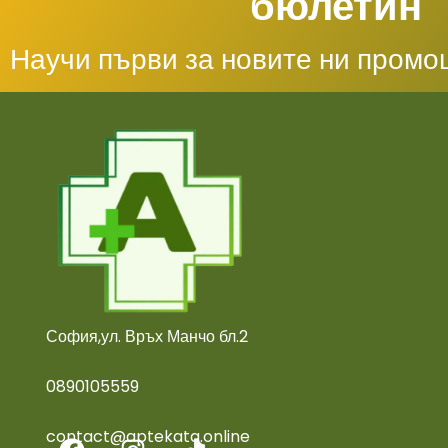
бюлетин
Научи първи за новите ни промо
София,ул. Връх Манчо бл.2
0890105559
contact@aptekata.online