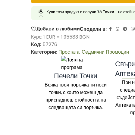
Купи този продукт и получи
73
Точки
- на стойн
Добави в любими
Сподели в:
Курс: 1 EUR = 1.95583 BGN
Код:
57276
Категории:
Простата
,
Седмични Промоции
Свърж
Аптек
Печели Точки
При н
Всяка твоя поръчка ти носи
специа
точки, с които можеш да
съдейст
приспаднеш стойността на
Аптекат
следващата си поръчка.
п