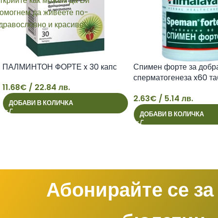
ПАЛМИНТОН ФОРТЕ x 30 капс
Спимен форте за добр
сперматогенеза x60 та
11.68
€
/ 22.84 лв.
Himalaya
2.63
€
/ 5.14 лв.
ДОБАВИ В КОЛИЧКА
11
2
ДОБАВИ В КОЛИЧКА
Абонирайте се за