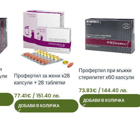
и
Профертил при мъжки
Профертил за жени x28
ули
стерилитет x60 капсули
капсули + 28 таблетки
73.83
€
/ 144.40 лв.
77.41
€
/ 151.40 лв.
73
ДОБАВИ В КОЛИЧКА
77
ДОБАВИ В КОЛИЧКА