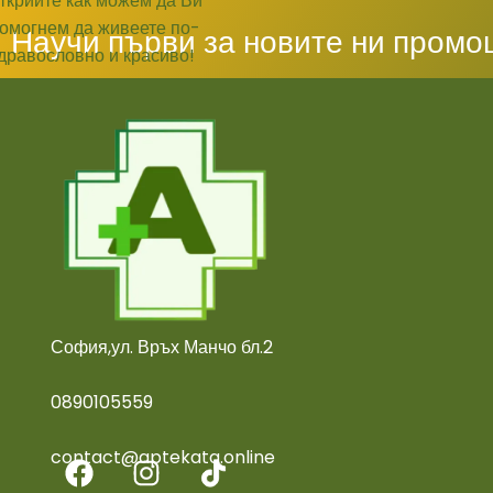
Научи първи за новите ни промо
София,ул. Връх Манчо бл.2
0890105559
contact@aptekata.online