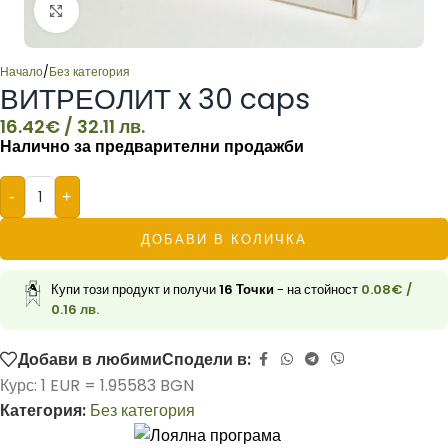
Click to enlarge
Начало
/
Без категория
ВИТРЕОЛИТ x 30 caps
16.42
€
/ 32.11 лв.
Налично за предварителни продажби
-
+
ДОБАВИ В КОЛИЧКА
Купи този продукт и получи
16
Точки
- на стойност
0.08
€
/
0.16 лв.
Добави в любими
Сподели в:
Курс: 1 EUR = 1.95583 BGN
Категория:
Без категория