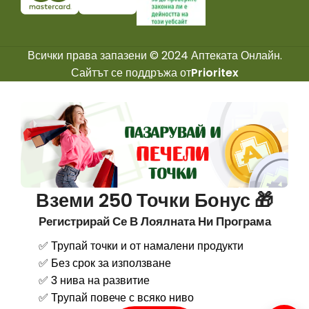
Всички права запазени © 2024 Аптеката Онлайн.
Сайтът се поддръжа от
Prioritex
Вземи 250 Точки Бонус 🎁
Регистрирай Се В Лоялната Ни Програма
✅ Трупай точки и от намалени продукти
✅ Без срок за използване
✅ 3 нива на развитие
✅ Трупай повече с всяко ниво