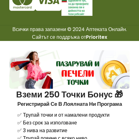
Всички права запазени © 2024 Аптеката Онлайн.
Сайтът се поддръжа от
Prioritex
Вземи 250 Точки Бонус 🎁
Регистрирай Се В Лоялната Ни Програма
✅ Трупай точки и от намалени продукти
✅ Без срок за използване
✅ 3 нива на развитие
✅ Трупай повече с всяко ниво