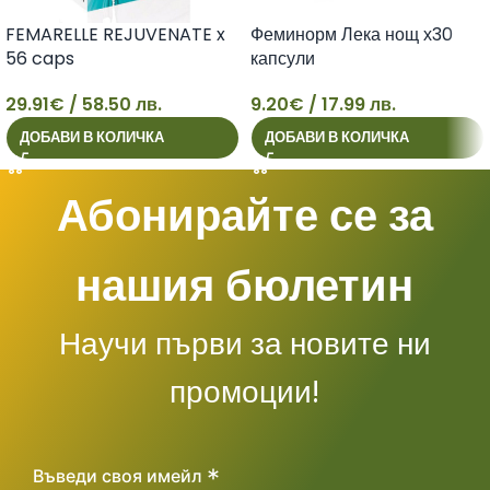
FEMARELLE REJUVENATE x
Феминорм Лека нощ х30
56 caps
капсули
29.91
€
/ 58.50 лв.
9.20
€
/ 17.99 лв.
29
9
ДОБАВИ В КОЛИЧКА
ДОБАВИ В КОЛИЧКА
Абонирайте се за
нашия бюлетин
Научи първи за новите ни
промоции!
*
Въведи своя имейл