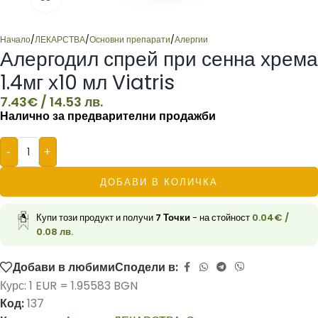
Начало
/
ЛЕКАРСТВА
/
Основни препарати
/
Алергии
Алергодил спрей при сенна хрема
1.4мг х10 мл Viatris
7.43
€
/ 14.53 лв.
Налично за предварителни продажби
-
+
ДОБАВИ В КОЛИЧКА
Купи този продукт и получи
7
Точки
- на стойност
0.04
€
/
0.08 лв.
Добави в любими
Сподели в:
Курс: 1 EUR = 1.95583 BGN
Код:
137