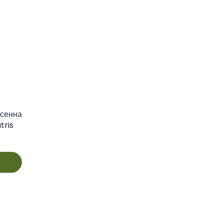
 сенна
tris