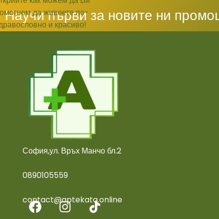
Научи първи за новите ни промо
София,ул. Връх Манчо бл.2
0890105559
contact@aptekata.online