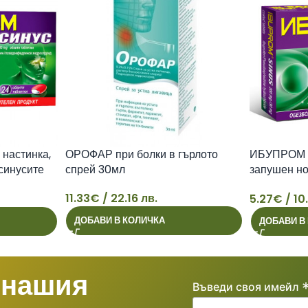
настинка,
ОРОФАР при болки в гърлото
ИБУПРОМ С
 синусите
спрей 30мл
запушен но
табл. х 12
11.33
€
/ 22.16 лв.
5.27
€
/ 10
11
5
ДОБАВИ В КОЛИЧКА
ДОБАВИ В
 нашия
Въведи своя имейл