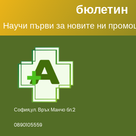
бюлетин
Научи първи за новите ни промо
София,ул. Връх Манчо бл.2
0890105559