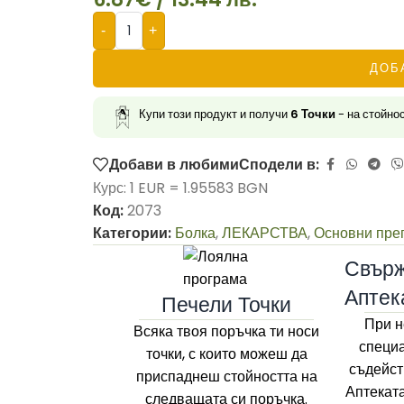
-
+
ДОБ
Купи този продукт и получи
6
Точки
- на стойно
Добави в любими
Сподели в:
Курс: 1 EUR = 1.95583 BGN
Код:
2073
Категории:
Болка
,
ЛЕКАРСТВА
,
Основни пре
Свърж
Аптек
Печели Точки
При н
Всяка твоя поръчка ти носи
специа
точки, с които можеш да
съдейст
приспаднеш стойността на
Аптекат
следващата си поръчка.