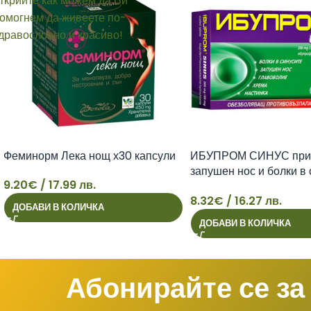
Феминорм Лека нощ х30 капсули
ИБУПРОМ СИНУС при 
запушен нос и болки в
9.20
€
/ 17.99 лв.
табл. х 24
8.32
€
/ 16.27 лв.
ДОБАВИ В КОЛИЧКА
9
8
ДОБАВИ В КОЛИЧКА
Абонирайте се за