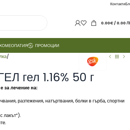
Контакти
Бл
0.00
€
/ 0.00 Л
ХОМЕОПАТИЯ
ПРОМОЦИИ
лка
/
Л гел 1.16% 50 г
 за лечение на:
чвания, разтежения, натъртвания, болки в гърба, спортни
 лакът”).
те.