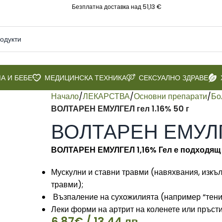
Безплатна доставка над 51,13 €
А И БЕБЕ
МЕДИЦИНСКА ТЕХНИКА
СЕКСУАЛНО ЗДРАВЕ
Начало
/
ЛЕКАРСТВА
/
Основни препарати
/
Бо
ВОЛТАРЕН ЕМУЛГЕЛ гел 1.16% 50 г
ВОЛТАРЕН ЕМУЛГЕ
ВОЛТАРЕН ЕМУЛГЕЛ 1,16% Гел е подходящ е
Мускулни и ставни травми (навяхвания, изкъл
травми);
Възпаление на сухожилията (например “тенис
Леки форми на артрит на коленете или пръсти
6.87
€
/ 13.44 лв.