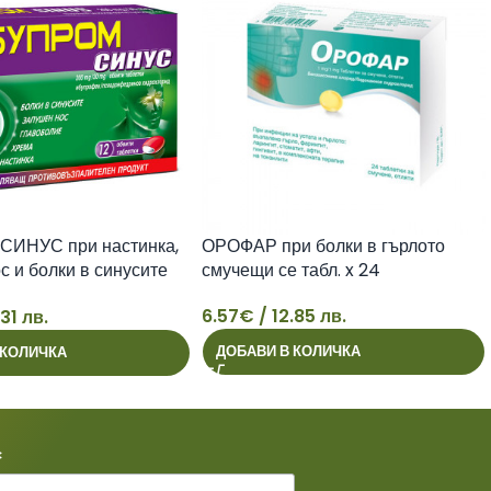
ИНУС при настинка,
ОРОФАР при болки в гърлото
с и болки в синусите
смучещи се табл. x 24
6.57
€
/ 12.85 лв.
.31 лв.
6
ДОБАВИ В КОЛИЧКА
 КОЛИЧКА
*