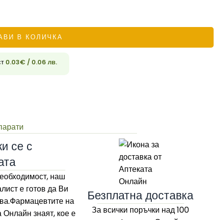
33
АВИ В КОЛИЧКА
ст
0.03
€
/ 0.06 лв.
парати
и се с
ата
еобходимост, наш
лист е готов да Ви
Безплатна доставка
ва.Фармацевтите на
За всички поръчки над 100
а Онлайн
знаят, кое е