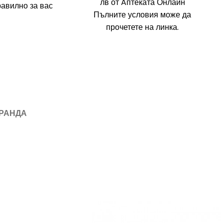
лв
от Aптеката Онлайн
равилно за вас
Пълните условия може да
прочетете на линка.
БРАНДА